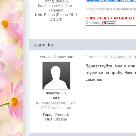
Город:
Донецк,
Калининский район -
Срок поставки в разных мо
Таганрог
Имя:
Елена (Елена-ЭЙЧ
СПИСОК ВСЕХ АКТИВНЫХ Т
ЭЛ ЭЛ)
Спойлер
ksany_ka
Активный участник
Отправлено
12 Декабрь 2021
Здравствуйте, мне и мои
вкусняхи на пробу. Вкус
семечек
Фанаты СП
ID пользователя: 7 637
2 719 сообщений
Город:
Donetsk
Имя:
Oksana