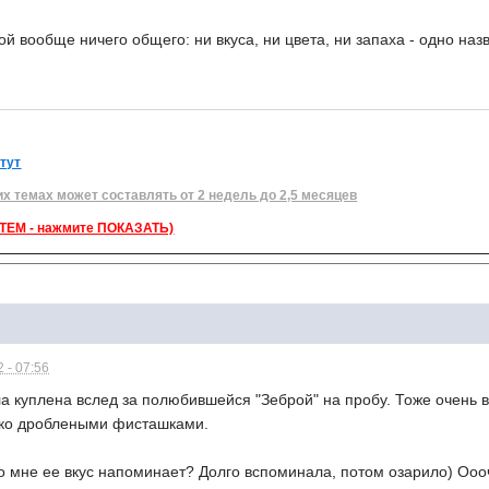
ой вообще ничего общего: ни вкуса, ни цвета, ни запаха - одно на
 тут
их темах может составлять от 2 недель до 2,5 месяцев
ЕМ - нажмите ПОКАЗАТЬ)
 - 07:56
 куплена вслед за полюбившейся "Зеброй" на пробу. Тоже очень в
ко дроблеными фисташками.
то мне ее вкус напоминает? Долго вспоминала, потом озарило) Оооч