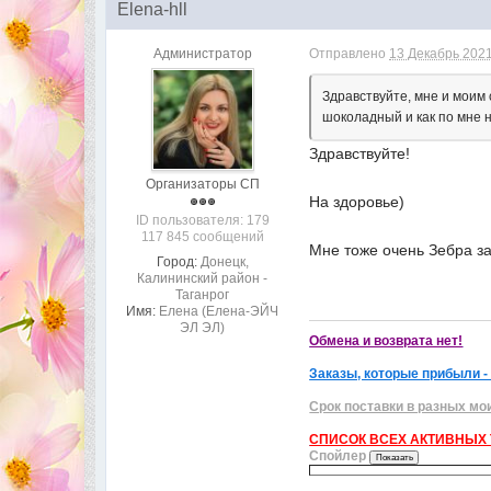
Elena-hll
Администратор
Отправлено
13 Декабрь 2021
Здравствуйте, мне и моим 
шоколадный и как по мне н
Здравствуйте!
Организаторы СП
На здоровье)
ID пользователя: 179
117 845 сообщений
Мне тоже очень Зебра за
Город:
Донецк,
Калининский район -
Таганрог
Имя:
Елена (Елена-ЭЙЧ
ЭЛ ЭЛ)
Обмена и возврата нет!
Заказы, которые прибыли -
Срок поставки в разных мо
СПИСОК ВСЕХ АКТИВНЫХ Т
Спойлер