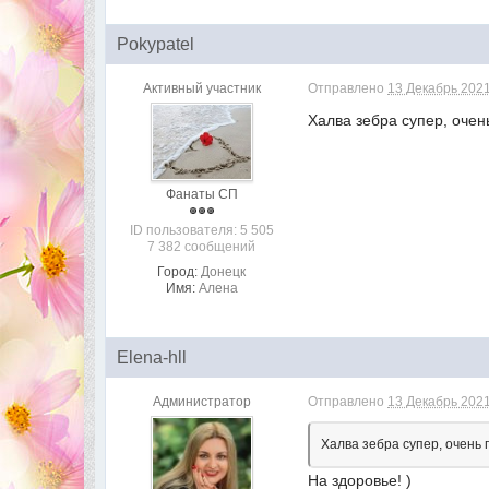
Pokypatel
Активный участник
Отправлено
13 Декабрь 2021
Халва зебра супер, очен
Фанаты СП
ID пользователя: 5 505
7 382 сообщений
Город:
Донецк
Имя:
Алена
Elena-hll
Администратор
Отправлено
13 Декабрь 2021
Халва зебра супер, очень 
На здоровье! )