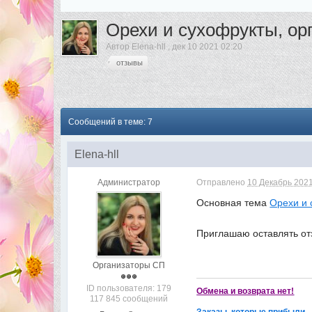
Орехи и сухофрукты, орг
Автор
Elena-hll
,
дек 10 2021 02:20
отзывы
Сообщений в теме: 7
Elena-hll
Администратор
Отправлено
10 Декабрь 2021
Основная тема
Орехи и 
Приглашаю оставлять от
Организаторы СП
ID пользователя: 179
Обмена и возврата нет!
117 845 сообщений
Заказы, которые прибыли -