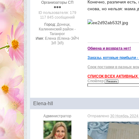
Конечно, различия есть,
Организаторы СП
снова, но нельзя: мама д
ID пользователя: 179
117 845 сообщений
Город:
Донецк,
Калининский район -
Таганрог
Имя:
Елена (Елена-ЭЙЧ
ЭЛ ЭЛ)
Обмена и возврата нет!
Заказы, которые прибыли -
Срок поставки в разных мо
СПИСОК ВСЕХ АКТИВНЫХ Т
Спойлер
Elena-hll
Администратор
Отправлено
30 Ноябрь 2024 