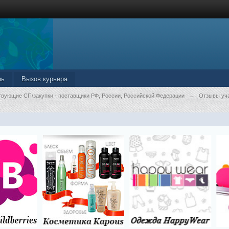
рь
Вызов курьера
твующие СП/закупки - поставщики РФ, России, Российской Федерации
→
Отзывы уч