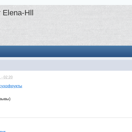
 Elena-Hll
 - 02:20
сухофрукты
зывы)
 тут