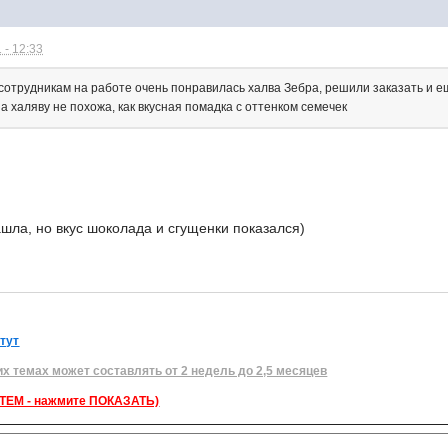
 - 12:33
сотрудникам на работе очень понравилась халва Зебра, решили заказать и ещ
а халяву не похожа, как вкусная помадка с оттенком семечек
шла, но вкус шоколада и сгущенки показался)
 тут
их темах может составлять от 2 недель до 2,5 месяцев
ЕМ - нажмите ПОКАЗАТЬ)