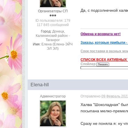
Да, с подсолнечной халв
Организаторы СП
ID пользователя: 179
117 845 сообщений
Город:
Донецк,
Обмена и возврата нет!
Калининский район -
Таганрог
Заказы, которые прибыли -
Имя:
Елена (Елена-ЭЙЧ
ЭЛ ЭЛ)
Срок поставки в разных мо
СПИСОК ВСЕХ АКТИВНЫХ Т
Спойлер
Elena-hll
Администратор
Отправлено
09 Февраль 2022
Халва "Шоколадная" была
посыпана мелко-премел
Сразу не поняла я: ну ч