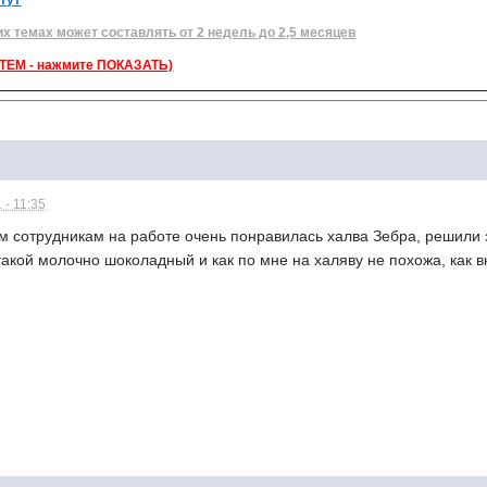
их темах может составлять от 2 недель до 2,5 месяцев
ЕМ - нажмите ПОКАЗАТЬ)
 - 11:35
м сотрудникам на работе очень понравилась халва Зебра, решили 
 такой молочно шоколадный и как по мне на халяву не похожа, как 