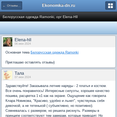
Ekonomka-dn.ru
← Отзывы участников
Белорусская одежда Ramonki, орг Elena-Hll
Elena-hll
06 июн 2024
Основная тема
Белорусская одежда Ramonki
Приглашаю оставлять отзывы)
Тала
07 июн 2024
Здравствуйте! Заказывала летние наряды - 2 платья и костюм.
Все очень понравилось! Интересные силуэты, хорошее качество
пошива, расцветка 1 к1 как на экране. Ощущение как говорила
Клара Новикова, "Красиво, удобно и льнет", чувствуешь себя
девочкой, а не тетенькой ( субъективно, но позитивно).
Сомневалась с размером, но решила рискнуть. Размеры в
принципе соответствуют тем замерам, которые приводят. Но