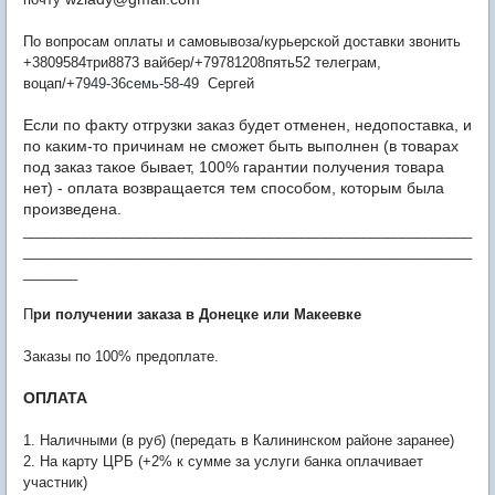
По вопросам оплаты и самовывоза/курьерской доставки звонить
+3809584три8873 вайбер/+79781208пять52 телеграм,
воцап/+7
949-36семь-58-49
Сергей
Если по факту отгрузки заказ будет отменен, недопоставка, и
по каким-то причинам не сможет быть выполнен (в товарах
под заказ такое бывает, 100% гарантии получения товара
нет) - оплата возвращается тем способом, которым была
произведена.
__________________________________________________________
__________________________________________________________
_______
П
ри получении заказа в Донецке или Макеевке
Заказы по 100% предоплате.
ОПЛАТА
1. Наличными (в руб) (передать в Калининском районе заранее)
2. На карту ЦРБ (+2% к сумме за услуги банка оплачивает
участник)