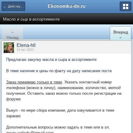
Ekonomka-dn.ru
← Действующие закупки
Масло и сыр в ассортименте
«
Вперед
Назад
»
Elena-hll
14 окт 2021
Предлагаю закупку масла и сыра в ассортименте
В теме наличие и цены по факту на дату написания поста
Заказ принимаю только в теме
. Указать контактный
номер
телефона
(можно в личку), наименование, количество,
метод
получения
. Оставить заказ можно только после регистрации на
форуме.
Выкуп - по мере сбора компании, дата озвучивается в теме
заранее
Дополнительные вопросы можно задать в теме или в эл.
wzlady@gmail.com
почту