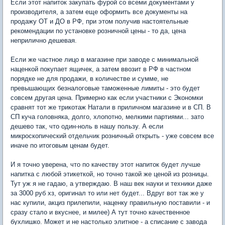
Если этот напиток закупать фурой со всеми документами у
производителя, а затем еще оформить все документы на
продажу ОТ и ДО в РФ, при этом получив настоятельные
рекомендации по установке розничной цены - то да, цена
неприлично дешевая.
Если же частное лицо в магазине при заводе с минимальной
наценкой покупает ящичек, а затем ввозит в РФ в частном
порядке не для продажи, в количестве и сумме, не
превышающих безналоговые таможенные лимиты - это будет
совсем другая цена. Примерно как если участники с Экономки
сравнят тот же трикотаж Натали в приличном магазине и в СП. В
СП куча головняка, долго, хлопотно, мелкими партиями... зато
дешево так, что один-ноль в нашу пользу. А если
микроскопический отдельчик розничный открыть - уже совсем все
иначе по итоговым ценам будет.
И я точно уверена, что по качеству этот напиток будет лучше
напитка с любой этикеткой, но точно такой же ценой из розницы.
Тут уж я не гадаю, а утверждаю. В наш век науки и техники даже
за 3000 руб хз, оригинал то или нет будет... Вдруг вот так же у
нас купили, акциз прилепили, наценку правильную поставили - и
сразу стало и вкуснее, и милее) А тут точно качественное
бухлишко. Может и не настолько элитное - а списание с завода