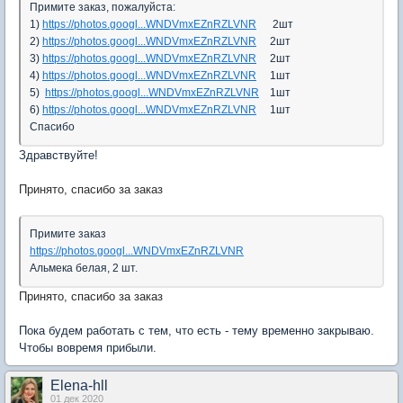
Примите заказ, пожалуйста:
1)
https://photos.googl...WNDVmxEZnRZLVNR
2шт
2)
https://photos.googl...WNDVmxEZnRZLVNR
2шт
3)
https://photos.googl...WNDVmxEZnRZLVNR
2шт
4)
https://photos.googl...WNDVmxEZnRZLVNR
1шт
5)
https://photos.googl...WNDVmxEZnRZLVNR
1шт
6)
https://photos.googl...WNDVmxEZnRZLVNR
1шт
Спасибо
Здравствуйте!
Принято, спасибо за заказ
Примите заказ
https://photos.googl...WNDVmxEZnRZLVNR
Альмека белая, 2 шт.
Принято, спасибо за заказ
Пока будем работать с тем, что есть - тему временно закрываю.
Чтобы вовремя прибыли.
Elena-hll
01 дек 2020