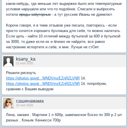
какое-нибудь, где меньше лет выдержки было или температурные
условия нарушили или что-то подобное. Списали и выбросить
хотели
ироды забугорные
- а тут русские Иваны не дремлют.
Короче говоря, я в теме отзывов уже писала, повторюсь - если
просто хочется хорошего бухлишка для себя, то можно налетать.
Если цель - найти 10 отличий между бутылкой за 600 и бутылкой
за 3000, то даже если их и близко не найдете, все равно
настроение испортите и себе, и мне. Лучше не стОит.
ksany_ka
12 ноя 2020
Решили рискнуть
https://photos.googl...WNDVmxEZnRZLVNR
1б.
https://photos.googl...WNDVmxEZnRZLVNR
1б. попробуем,
сравним с Вашим выводом
сашинамама
12 ноя 2020
Лена, закажи : Мартини 1 л 600р, шампанское Боско по 300 р 2 шт
разных , Коньяк Хеннесси 700р