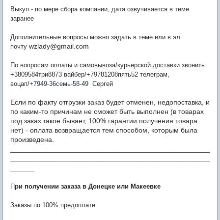
Выкуп - по мере сбора компании, дата озвучивается в теме
заранее
Дополнительные вопросы можно задать в теме или в эл.
wzlady@gmail.com
почту
По вопросам оплаты и самовывоза/курьерской доставки звонить
+3809584три8873 вайбер/+79781208пять52 телеграм,
воцап/+7
949-36семь-58-49
Сергей
Если по факту отгрузки заказ будет отменен, недопоставка, и
по каким-то причинам не сможет быть выполнен (в товарах
под заказ такое бывает, 100% гарантии получения товара
нет) - оплата возвращается тем способом, которым была
произведена.
__________________________________________________________
__________________________________________________________
_______
П
ри получении заказа в Донецке или Макеевке
Заказы по 100% предоплате.