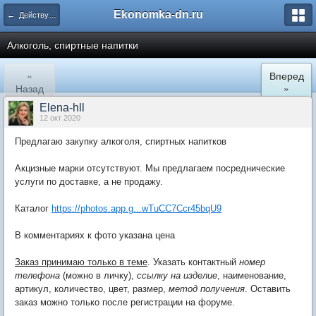
Ekonomka-dn.ru
← Действующие закупки
Алкоголь, спиртные напитки
«
Вперед
Назад
»
Elena-hll
12 окт 2020
Предлагаю закупку алкоголя, спиртных напитков
Акцизные марки отсутствуют. Мы предлагаем посреднические
услуги по доставке, а не продажу.
Каталог
https://photos.app.g...wTuCC7Ccr45bqU9
В комментариях к фото указана цена
Заказ принимаю только в теме
. Указать контактный
номер
телефона
(можно в личку),
ссылку на изделие
, наименование,
артикул, количество, цвет, размер,
метод получения
. Оставить
заказ можно только после регистрации на форуме.