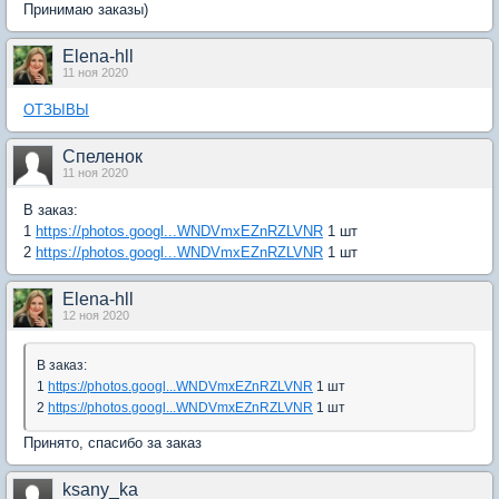
Принимаю заказы)
Elena-hll
11 ноя 2020
ОТЗЫВЫ
Спеленок
11 ноя 2020
В заказ:
1
https://photos.googl...WNDVmxEZnRZLVNR
1 шт
2
https://photos.googl...WNDVmxEZnRZLVNR
1 шт
Elena-hll
12 ноя 2020
В заказ:
1
https://photos.googl...WNDVmxEZnRZLVNR
1 шт
2
https://photos.googl...WNDVmxEZnRZLVNR
1 шт
Принято, спасибо за заказ
ksany_ka