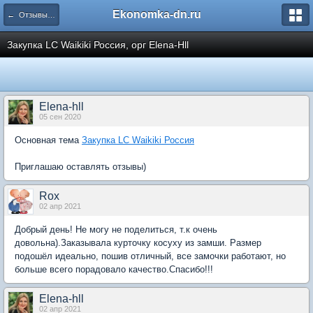
Ekonomka-dn.ru
← Отзывы участников
Закупка LC Waikiki Россия, орг Elena-Hll
Elena-hll
05 сен 2020
Основная тема
Закупка LC Waikiki Россия
Приглашаю оставлять отзывы)
Rox
02 апр 2021
Добрый день! Не могу не поделиться, т.к очень
довольна).Заказывала курточку косуху из замши. Размер
подошёл идеально, пошив отличный, все замочки работают, но
больше всего порадовало качество.Спасибо!!!
Elena-hll
02 апр 2021