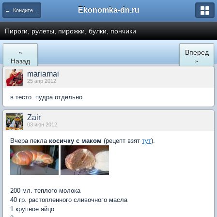
Ekonomka-dn.ru
← Кондитерские изделия и выпечка
Пироги, рулеты, пирожки, булки, пончики
«
Вперед
Назад
»
mariamai
25 апр 2012
в тесто. пудра отдельно
Zair
03 июн 2012
Вчера пекла
косичку с маком
(рецепт взят
тут
).
200 мл. теплого молока
40 гр. растопленного сливочного масла
1 крупное яйцо