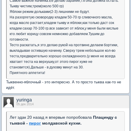
Самое важное начинка.Ее делаю зарание,т.к она должна остыть.
Тыкву чистим,трем(около 500 гр)
Яблоки режим дольками(2-3) лишними не будут.
На разоргетую сковородку кладем 50-70 гр сливочного масла,
когда масло растает,кладем тыкву и яблоки,как только даст сок
кладем сахар 70-100 гр.все зависит от яблок,у меня были кислые
кто любит корицу совсем немножко добавляем.Тушим до
готовности.
Тесто раскатать,я это делаю рукой на протвине,делаем бортики,
выкладывае остившую начинку. Сверху трем небольшое кол-во
теста,предварительно хорошо охлажденного.(у меня не всегда
хватает теста на верхушку,от этого пирог хуже не
становится).Дальше - в духовку минут на 30.
Приятного аппетита!
Тыквенно-яблочный - это интересно. А то просто тыква как-то не
идёт.
yuringa
05 дек 2014
Лет эдак 20 назад я впервые попробовала
Плацинду с
тыквой -
пирог
молдавской кухни.