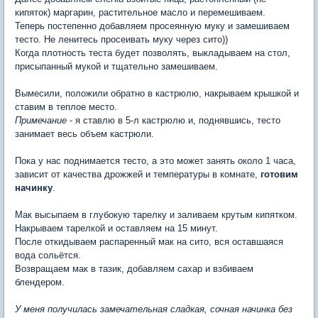
кипяток) маргарин, растительное масло и перемешиваем.
Теперь постепенно добавляем просеянную муку и замешиваем
тесто. Не ленитесь просеивать муку через сито))
Когда плотность теста будет позволять, выкладываем на стол,
присыпанный мукой и тщательно замешиваем.
Вымесили, положили обратно в кастрюлю, накрываем крышкой и
ставим в теплое место.
Примечание
- я ставлю в 5-л кастрюлю и, поднявшись, тесто
занимает весь объем кастрюли.
Пока у нас поднимается тесто, а это может занять около 1 часа,
зависит от качества дрожжей и температуры в комнате,
готовим
начинку
.
Мак высыпаем в глубокую тарелку и заливаем крутым кипятком.
Накрываем тарелкой и оставляем на 15 минут.
После откидываем распаренный мак на сито, вся оставшаяся
вода сольётся.
Возвращаем мак в тазик, добавляем сахар и взбиваем
блендером.
У меня получилась замечательная сладкая, сочная начинка без