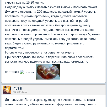
сквозняков на 15-20 минут.
Подошедшую булку смазать взбитым яйцом и посыпать маком.
Духовку включить на 200 градусов, на самый нижний уровень
поставить глубокий противень, когда духовка нагреется
поставить косу на средний уровень а в нижний нагретый
противень влить стакан кипятка и быстро закрыть духовку
(выпечка с паром делает изделия более пышными и с более
вкусным мякишем, проверено). Выпекать с паром минут 5, затем
противень с водой убрать, выпекать косу до готовности, если
верх будет сильно румяниться то можно прикрыть его
пергаментом.
Готовую косу переложить на решетку, остудить.
При перекладывании косы, я переоценила свою способность
вынести горячее изделие и моя косичка надломилась по
плетению
nyssi
01 авг 2012
Да понимаю, Лето, жарко, духовку не хочется греть, но моим
очень хочется сдобных пирожков с фруктами, поэтому пеку по