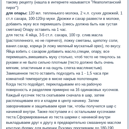
такому рецепту (нашла в интернете называется "Неаполитанский
пирог"):
для опары:
120 мл. тепленького молока, 2 ч.л. сухих дрожжей, 1
ст.л сахара, 100-120гр муки. Дрожжи и сахар развести в молоке,
добавить муку все перемешать (смесь должна быть как густая
сметана) Опару оставить на 1 час.
для теста: 4 яйца, 3-5 ст.л. сахара, 100 гр. слив.масла
(растопленного, но не горячего), ложку сметаны, щепотку соли,
ванил.сахар, корица (я ложу меленый мускатный орех), по вкусу.
Яйца взбить с сахаром добавить масло,специи, опару, все
перемешать,вмешивать муку столько, чтоб тесто не тянулось за
руками и не было сильно плотным (тесто должно быть очень
мягким, эластичным и на ощупь слегка маслянистым).
Замешенное тесто оставить подходить на 1 - 1,5 часа при
комнатной температуре в миске накрыв полотенцем.
Когда тесто подойдет, перекладываем его на рабочую
поверхность и разделяем примерно на 16 одинаковых кусочков.
Каждый кусочек теста скатываем сначала в шар, затем
расплющиваем его и кладем в центр начинку. Затем
заворачиваем и защипываем края так, чтобы получился шар с
начинкой внутри. Также поступаем и с остальными кусочками
теста.Сформированные из теста шарики с начинкой внутри
выкладываем друг к другу в предварительно смазанную маслом
круглую форму для выпечки.Духовку прогреваем до 180-190