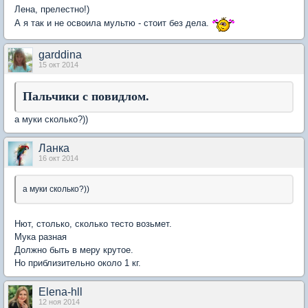
Лена, прелестно!)
А я так и не освоила мультю - стоит без дела.
garddina
15 окт 2014
Пальчики с повидлом.
а муки сколько?))
Ланка
16 окт 2014
а муки сколько?))
Нют, столько, сколько тесто возьмет.
Мука разная
Должно быть в меру крутое.
Но приблизительно около 1 кг.
Elena-hll
12 ноя 2014