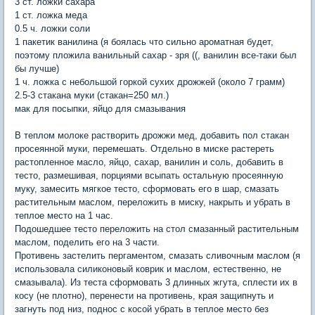
3 ст. ложки сахара
1 ст. ложка меда
0.5 ч. ложки соли
1 пакетик ванилина (я боялась что сильно ароматная будет,
поэтому пложила ванильный сахар - зря ((, ванилин все-таки был
бы лучше)
1 ч. ложка с небольшой горкой сухих дрожжей (около 7 грамм)
2.5-3 стакана муки (стакан=250 мл.)
мак для посыпки, яйцо для смазывания
В теплом молоке растворить дрожжи мед, добавить пол стакан
просеянной муки, перемешать. Отдельно в миске растереть
растопленное масло, яйцо, сахар, ванилин и соль, добавить в
тесто, размешивая, порциями всыпать остальную просеянную
муку, замесить мягкое тесто, сформовать его в шар, смазать
растительным маслом, переложить в миску, накрыть и убрать в
теплое место на 1 час.
Подошедшее тесто переложить на стол смазанный растительным
маслом, поделить его на 3 части.
Противень застелить пергаментом, смазать сливочным маслом (я
использовала силиконовый коврик и маслом, естественно, не
смазывала). Из теста сформовать 3 длинных жгута, сплести их в
косу (не плотно), перенести на противень, края защипнуть и
загнуть под низ, поднос с косой убрать в теплое место без