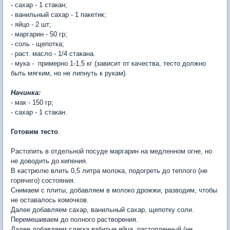
- сахар - 1 стакан;
- ванильный сахар - 1 пакетик;
- яйцо - 2 шт;
- маргарин - 50 гр;
- соль - щепотка;
- раст. масло - 1/4 стакана.
- мука - примерно 1-1,5 кг (зависит от качества, тесто должно
быть мягким, но не липнуть к рукам).
Начинка:
- мак - 150 гр;
- сахар - 1 стакан.
Готовим тесто
.
Растопить в отдельной посуде маргарин на медленном огне, но
не доводить до кипения.
В кастрюлю влить 0,5 литра молока, подогреть до теплого (не
горячего) состояния.
Снимаем с плиты, добавляем в молоко дрожжи, разводим, чтобы
не оставалось комочков.
Далее добавляем сахар, ванильный сахар, щепотку соли.
Перемешиваем до полного растворения.
Далее добавляем слегка взбитые яйца, растопленный (не