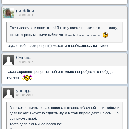
garddina
13 ноя 2014
Очень красиво и аппетитно! Я тыкву постоянно юзаю в запеканку,
только я режу мелкими кубиками.
Спасибо Нюте за семена
тогда с тебя фоторецепт)) может и я соблазнюсь на тыкву
Олечка
19 ноя 2014
Такие хорошие рецепты обязательно попробую что небудь
испечь
yuringa
04 дек 2014
А я в сезон тыквы делаю пирог с тыквенно-яблочной начинкой(мои
дети не очень охотно едят тыкву, а в этом пироге,даже не слышно
ее присутствие).
Тесто делаю обычное песочное.