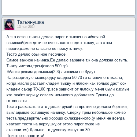
Татьянушка
13 ноя 2014
А я в сезон тыквы делаю пирог с тыквенно-яблочной
начинкой(мои дети не очень охотно едят тыкву, а в этом
пироге,даже не слышно ее присутствие).
Тесто делаю обычное песочное.
Самое важное начинка.Ее делаю зарание,т.к она должна остыть.
Тыкву чистим,трем(около 500 гр)
Яблоки режим дольками(2-3) лишними не будут.
На разоргетую сковородку кладем 50-70 гр сливочного масла,
когда масло растает,кладем тыкву и яблоки,как только даст сок
кладем сахар 70-100 гр.все зависит от яблок,у меня были кислые
кто любит корицу совсем немножко добавляем.Тушим до
готовности.
Тесто раскатать,я это делаю рукой на протвине,делаем бортики,
выкладывае остившую начинку. Сверху трем небольшое кол-во
теста,предварительно хорошо охлажденного.(у меня не всегда
хватает теста на верхушку,от этого пирог хуже не
становится).Дальше - в духовку минут на 30.
Приятного аппетита!