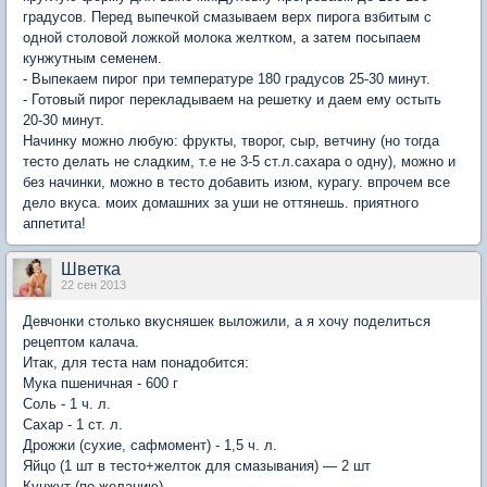
градусов. Перед выпечкой смазываем верх пирога взбитым с
одной столовой ложкой молока желтком, а затем посыпаем
кунжутным семенем.
- Выпекаем пирог при температуре 180 градусов 25-30 минут.
- Готовый пирог перекладываем на решетку и даем ему остыть
20-30 минут.
Начинку можно любую: фрукты, творог, сыр, ветчину (но тогда
тесто делать не сладким, т.е не 3-5 ст.л.сахара о одну), можно и
без начинки, можно в тесто добавить изюм, курагу. впрочем все
дело вкуса. моих домашних за уши не оттянешь. приятного
аппетита!
Шветка
22 сен 2013
Девчонки столько вкусняшек выложили, а я хочу поделиться
рецептом калача.
Итак, для теста нам понадобится:
Мука пшеничная - 600 г
Соль - 1 ч. л.
Сахар - 1 ст. л.
Дрожжи (сухие, сафмомент) - 1,5 ч. л.
Яйцо (1 шт в тесто+желток для смазывания) — 2 шт
Кунжут (по желанию)