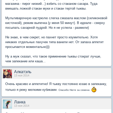
магазина - пирог низкий...) взбить со стаканом сахара. Туда
вмешать ложкой стакан муки и стакан тертой тыквы.
Мультиварочную кастрюлю слегка смазала маслом (силиконовой
кисточкой), режим выпечка (у меня 50 минут). В идеале - сверху
посыпать сахарной пудрой. Но я не успела - размели)
Не знаю, в чем секрет, но пахнет просто изумительно. Хотя
никаких отдельных пахучек типа ванили нет. От запаха аппетит
просыпается моментально)))
Ну а муж сказал, что такое применение тыквы стократ лучше,
чем запекание или каша...
Алкатэль
13 ноя 2014
Очень красиво и аппетитно! Я тыкву постоянно юзаю в запеканку,
только я режу мелкими кубиками.
Спасибо Нюте за семена
Ланка
13 ноя 2014