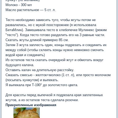
Молоко - 300 мл
Масло растительное — 5 ст. л.
Тесто необходимо замесить туго, чтобы жгуты потом не
развалились, но с мукой поосторожнее (я использовала
БетаМлин). Замешивала тесто в хлебопечке Мулинекс (режим
"тесто"). Когда тесто готово разделить его на 3 равные части.
Скатать жгуты длиной примерно 85 см.
Затем 3 жгута заплесть один, концы подрезать и соединить их
между собой (чтобы склеить концы нужно немножко смочить
водой края и соединить)
Из остатков теста скатать очередной жгут и обмотать вокруг
будущего калача.
Оставить калач на длительную расстойку.
Смазать смесью - желток+молоко (1 ст. л), или просто молочком
(посыпать кунжутом) и выпекать.
Я выпекала при Т-190° до золотистого цвета.
Для красоты перед выпечкой я подрезала края заплетенных
жгутов, а из остатков теста сделала розочки.
Прикрепленные изображения