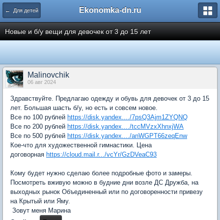
Ekonomka-dn.ru
← Для детей
Новые и б/у вещи для девочек от 3 до 15 лет
Malinovchik
06 авг 2024
Здравствуйте. Предлагаю одежду и обувь для девочек от 3 до 15
лет. Большая шасть б/у, но есть и совсем новое.
Все по 100 рублей
https://disk.yandex..../7psQ3Ajm1ZYQNQ
Все по 200 рублей
https://disk.yandex..../tccMVzxXhnxjWA
Все по 500 рублей
https://disk.yandex..../anWGPT66zeqEnw
Кое-что для художественной гимнастики. Цена
договорная
https://cloud.mail.r.../vcYr/GzDVeaC93
Кому будет нужно сделаю более подробные фото и замеры.
Посмотреть вживую можно в будние дни возле ДС Дружба, на
выходных рынок Объединенный или по договоренности привезу
на Крытый или Яму.
Зовут меня Марина