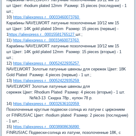
шт
Цвет:
rhodium plated 12mm
Размер:
15 pieces (последние) - 1
шт.;
10)
https://aliexpress.r...00033460073760
Карабины NAVELWORT латунные позолоченные 10/12 мм 15
шт
Цвет:
14K gold plated 10mm
Размер:
15 pieces (первые) -
1
https://aliexpress.r...00015581765127
шт.;
11)
https://aliexpress.r...00033460073763
Карабины NAVELWORT латунные позолоченные 10/12 мм 15
шт
Цвет:
14K gold plated 12mm
Размер:
15 pieces (вторые) - 1
шт.;
12)
https://aliexpress.r...00052422935257
NAVELWORT Золотые латунные швензы для сережек
Цвет:
18K
Gold Plated
Размер:
4 pieces (первые) - 1 шт.;
13)
https://aliexpress.r...00052422935259
NAVELWORT Золотые латунные швензы для
сережек
Цвет:
Rhodium Plated
Размер:
4 pieces (вторые) - 1 шт.
№№3-13 Скидка 78р., купон 78 р.
14)
https://aliexpress.r...00032636102059
Позолоченные круглые подвески солнца из латуни с цирконием
от FINRUSIAC
Цвет:
rhodium plated
Размер:
2 pieces (последние)
- 1 шт.;
15)
https://aliexpress.r...00038908636890
FINRUSIAC Подвески-солнца из латуни, позолоченные 18К, с