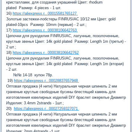
кристаллами, для создания украшений
Цвет:
rhodium
plated
Размер:
4 pieces - 1 шт.
16)
https://aliexpress.r...00015581765127
Золотые застежки-лобстеры FINRUSIAC 10/12 мм
Цвет:
gold
plated-10pcs
Размер:
10mm (первые) - 2 шт.;
17)
https://aliexpress.r...00038106642763
Цепочки для рукоделия FINRUSIAC, латунные, позолоченные,
круглые звенья
Цвет:
14k gold plated
Размер:
Length 1m (третья) -
2 шт.;
18)
https://aliexpress.r...000038106642762
Цепочки для рукоделия FINRUSIAC, латунные, позолоченные,
круглые звенья
Цвет:
14k gold plated
Размер:
Length 1m (вторая)
- 2 шт.
№№ 14-18 купон 78р.
19)
https://aliexpress.r...00028837657948
Оптовая продажа (4 нити) Натуральная черная шпинель 2 мм
граненые круглые свободные бусины блестящий камень для
изготовления ювелирных изделий DIY браслет ожерелье
Диаметр
Изделия:
3.4mm 2strands - 1шт.;
20)
https://aliexpress.r...00027259327071
Оптовая продажа (4 нити) Натуральная черная шпинель 2 мм
граненые круглые свободные бусины блестящий камень для
изготовления ювелирных изделий DIY браслет ожерелье
Диаметр
-1 шт.
Изделия:
2mm 4strands