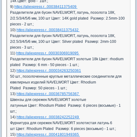
14К
Цвет:
gold - 1шт.;
9)
https://aliexpress.r...00038411375409
Разделители для бусин NAVELWORT, латунь, позолота 18К,
2/2.5/3/4/5/6 мм, 100 шт
Цвет:
14K gold plated
Размер:
2.5mm-100
pieces - 2 шт.;
10)
https://aliexpress.r...00038411375432
Разделители для бусин NAVELWORT, латунь, позолота 18К,
2/2.5/3/4/5/6 мм, 100 шт
Цвет:
Silver plated
Размер:
2mm-100
pieces - 3 шт.;
11)
https://aliexpress.r...00030306919095
Разделители для бусин NAVELWORT золотые 18k
Цвет:
rhodium
plated
Размер:
6 mm - 50 pieces - 1 шт.;
12)
https://aliexpress.r...000034263250361
50 шт., позолоченные круглые металлические соединители для
ювелирных изделий NAVELWORT
Цвет:
Rhodium
Plated
Размер:
50 pieces - 1 шт.;
13)
https://aliexpress.r...00036785756367
Швензы для сережек NAVELWORT золотые
латунные
Цвет:
Rhodium Plated
Размер:
6 pieces (восьмые) - 1
шт.;
14)
https://aliexpress.r...00038242252249
Фурнитура для сережек NAVELWORT золотистая латунь 6
шт
Цвет:
Rhodium Plated
Размер:
6 pieces (восьмые) - 1 шт.;
15)
https://aliexpress.r...00041801949365