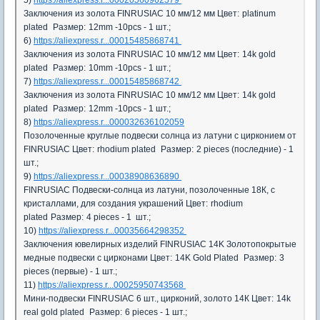
5)
https://aliexpress.r...00020560962579
Заключения из золота FINRUSIAC 10 мм/12 мм
Цвет:
platinum
plated
Размер:
12mm -10pcs - 1 шт.;
6)
https://aliexpress.r...00015485868741
Заключения из золота FINRUSIAC 10 мм/12 мм
Цвет:
14k gold
plated
Размер:
10mm -10pcs - 1 шт.;
7)
https://aliexpress.r...00015485868742
Заключения из золота FINRUSIAC 10 мм/12 мм
Цвет:
14k gold
plated
Размер:
12mm -10pcs - 1 шт.;
8)
https://aliexpress.r...000032636102059
Позолоченные круглые подвески солнца из латуни с цирконием от
FINRUSIAC
Цвет:
rhodium plated
Размер:
2 pieces (последние) - 1
шт.;
9)
https://aliexpress.r...00038908636890
FINRUSIAC Подвески-солнца из латуни, позолоченные 18К, с
кристаллами, для создания украшений
Цвет:
rhodium
plated
Размер:
4 pieces - 1 шт.;
10)
https://aliexpress.r...00035664298352
Заключения ювелирных изделий FINRUSIAC 14K Золотопокрытые
медные подвески с цирконами
Цвет:
14K Gold Plated
Размер:
3
pieces (первые) - 1 шт.;
11)
https://aliexpress.r...00025950743568
Мини-подвески FINRUSIAC 6 шт., цирконий, золото 14К
Цвет:
14k
real gold plated
Размер:
6 pieces - 1 шт.;