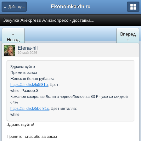
Ekonomka-dn.ru
← Действующие закупки
Закупка Aliexpress Алиэкспресс - доставка...
«
Вперед
Назад
»
Elena-hll
10 май 2026
Здравствуйте.
Примите заказ
Женская белая рубашка
https://ali.click/fu5f81u
, Цвет:
white, Размер:S
Кожаное ожерелье Лолита черное/белое за 83 ₽ - уже со скидкой
64%
https://ali.click/5b6f81x
, Цвет металла:
white
Здравствуйте!
Принято, спасибо за заказ