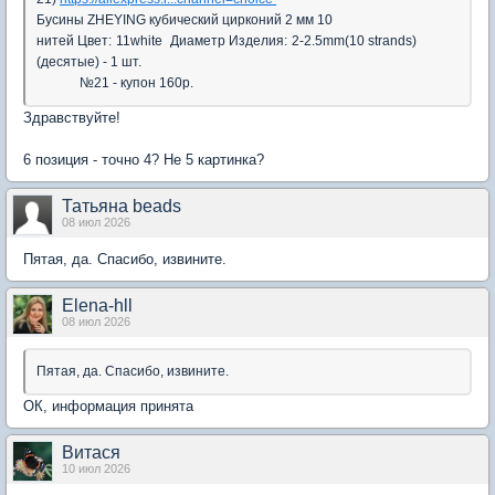
Бусины ZHEYING кубический цирконий 2 мм 10
нитей
Цвет:
11white
Диаметр Изделия:
2-2.5mm(10 strands)
(десятые) - 1 шт.
№21 - купон 160р.
Здравствуйте!
6 позиция - точно 4? Не 5 картинка?
Татьяна beads
08 июл 2026
Пятая, да. Спасибо, извините.
Elena-hll
08 июл 2026
Пятая, да. Спасибо, извините.
ОК, информация принята
Витася
10 июл 2026