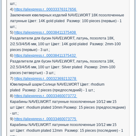
шт.;
4)
https://aliexpress.r...00033376317656
Заключения ювелирных изделий NAVELWORT 18К позолоченные
латунные
Цвет:
14K gold plated
Размер:
100 pieces (первые) - 1
шт.;
5)
https://aliexpress.r...00038411375408
Разделители для бусин NAVELWORT, латунь, позолота 18К,
2/2.5/3/4/5/6 мм, 100 шт
Цвет:
14K gold plated
Размер:
2mm-100
pieces (первые) - 3 шт.;
6)
https://aliexpress.r...00038411375432
Разделители для бусин NAVELWORT, латунь, позолота 18К,
2/2.5/3/4/5/6 мм, 100 шт
Цвет:
Silver plated
Размер:
2mm-100
pieces (четвертые) - 3 шт.;
7)
https://aliexpress.r...00032369213278
Ювелирный шарм Солнце NAVELWORT
Цвет:
rhodium
plated
Размер:
2 pieces (предпоследний) - 1 шт.;
8)
https://aliexpress.r...00033460073772
Карабины NAVELWORT латунные позолоченные 10/12 мм 15
шт
Цвет:
rhodium plated 10mm
Размер:
15 pieces
(предпоследние)
- шт.;
9)
https://aliexpress.r...00033460073775
Карабины NAVELWORT латунные позолоченные 10/12 мм 15
шт
Цвет:
rhodium plated 12mm
Размер:
15 pieces (последние) - 1