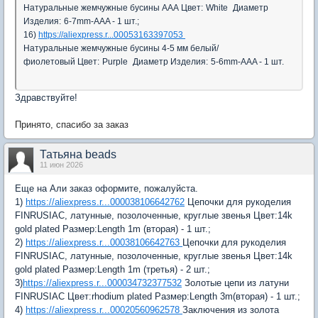
Натуральные жемчужные бусины AAA
Цвет:
White
Диаметр
Изделия:
6-7mm-AAA - 1 шт.;
16)
https://aliexpress.r...00053163397053
Натуральные жемчужные бусины 4-5 мм белый/
фиолетовый
Цвет:
Purple
Диаметр Изделия:
5-6mm-AAA - 1 шт.
Здравствуйте!
Принято, спасибо за заказ
Татьяна beads
11 июн 2026
Еще на Али заказ оформите, пожалуйста.
1)
https://aliexpress.r...000038106642762
Цепочки для рукоделия
FINRUSIAC, латунные, позолоченные, круглые звенья Цвет:14k
gold plated Размер:Length 1m (вторая) - 1 шт.;
2)
https://aliexpress.r...00038106642763
Цепочки для рукоделия
FINRUSIAC, латунные, позолоченные, круглые звенья Цвет:14k
gold plated Размер:Length 1m (третья) - 2 шт.;
3)
https://aliexpress.r...000034732377532
Золотые цепи из латуни
FINRUSIAC Цвет:rhodium plated Размер:Length 3m(вторая) - 1 шт.;
4)
https://aliexpress.r...00020560962578
Заключения из золота