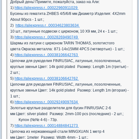
Добрый день! Примите, пожалуйста, заказ на Али:
1)
https://aliexpress.r...00022960911029
Бусины из гематита ZHBES 4/5/6/8 мм
Диаметр Изделия:
4X2mm
About 90pcs - 1 шт.;
2)
https://aliexpress.r...00034623803634
10 шт., латунные подвески с цирконом, 10 Х9 мм, 24 к - 1 шт.;
3)
https://aliexpress.r...00028269490749
Шармы из латуни с цирконом TARIN THOMAS, золотистого
цвета
Окраска металла:
871-14x15MM 4PCS (четвертые) - 1 шт.;
4)
https://aliexpress.r...00038106642763
Цепочки для рукоделия FINRUSIAC, латунные, позолоченные,
круглые звенья
Цвет:
14k gold plated
Размер:
Length 1m (третья) -
2 шт.;
5)
https://aliexpress.r...00038106642762
Цепочки для рукоделия FINRUSIAC, латунные, позолоченные,
круглые звенья
Цвет:
14k gold plated
Размер:
Length 1m (вторая) -
1 шт.;
6)
https://aliexpress.r...00029249097634
Золотые круглые разделители для бусин FINRUSIAC 2-6
мм
Цвет:
silver plated
Размер:
2mm-100 pcs (последние) - 2 шт.;
Купон (№№ 4-6) - 73р.
7)
https://aliexpress.r...00014884841273
Цепочка из нержавеющей стали MINGXUAN 1 метр 4
мм
Цвет:
1meter
Размер:
Width 4mm - 1 шт.;