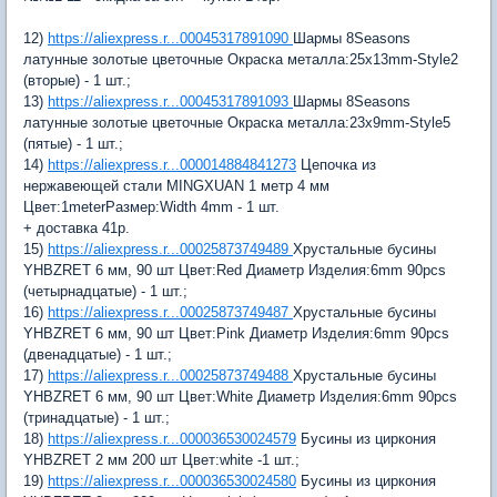
12)
https://aliexpress.r...00045317891090
Шармы 8Seasons
латунные золотые цветочные Окраска металла:25x13mm-Style2
(вторые) - 1 шт.;
13)
https://aliexpress.r...00045317891093
Шармы 8Seasons
латунные золотые цветочные Окраска металла:23x9mm-Style5
(пятые) - 1 шт.;
14)
https://aliexpress.r...000014884841273
Цепочка из
нержавеющей стали MINGXUAN 1 метр 4 мм
Цвет:1meterРазмер:Width 4mm - 1 шт.
+ доставка 41р.
15)
https://aliexpress.r...00025873749489
Хрустальные бусины
YHBZRET 6 мм, 90 шт Цвет:Red Диаметр Изделия:6mm 90pcs
(четырнадцатые) - 1 шт.;
16)
https://aliexpress.r...00025873749487
Хрустальные бусины
YHBZRET 6 мм, 90 шт Цвет:Pink Диаметр Изделия:6mm 90pcs
(двенадцатые) - 1 шт.;
17)
https://aliexpress.r...00025873749488
Хрустальные бусины
YHBZRET 6 мм, 90 шт Цвет:White Диаметр Изделия:6mm 90pcs
(тринадцатые) - 1 шт.;
18)
https://aliexpress.r...000036530024579
Бусины из циркония
YHBZRET 2 мм 200 шт Цвет:white -1 шт.;
19)
https://aliexpress.r...000036530024580
Бусины из циркония