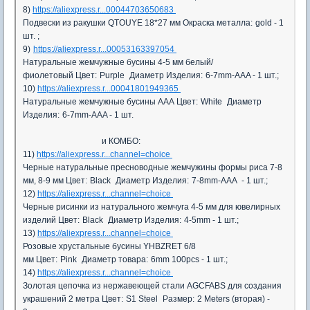
8)
https://aliexpress.r...00044703650683
Подвески из ракушки QTOUYE 18*27 мм
Окраска металла:
gold - 1
шт. ;
9)
https://aliexpress.r...00053163397054
Натуральные жемчужные бусины 4-5 мм белый/
фиолетовый
Цвет:
Purple
Диаметр Изделия:
6-7mm-AAA - 1 шт.;
10)
https://aliexpress.r...00041801949365
Натуральные жемчужные бусины AAA
Цвет:
White
Диаметр
Изделия:
6-7mm-AAA - 1 шт.
и КОМБО:
11)
https://aliexpress.r...channel=choice
Черные натуральные пресноводные жемчужины формы риса 7-8
мм, 8-9 мм
Цвет:
Black
Диаметр Изделия:
7-8mm-AAA - 1 шт.;
12)
https://aliexpress.r...channel=choice
Черные рисинки из натурального жемчуга 4-5 мм для ювелирных
изделий
Цвет:
Black
Диаметр Изделия:
4-5mm - 1 шт.;
13)
https://aliexpress.r...channel=choice
Розовые хрустальные бусины YHBZRET 6/8
мм
Цвет:
Pink
Диаметр товара:
6mm 100pcs - 1 шт.;
14)
https://aliexpress.r...channel=choice
Золотая цепочка из нержавеющей стали AGCFABS для создания
украшений 2 метра
Цвет:
S1 Steel
Размер:
2 Meters (вторая) -