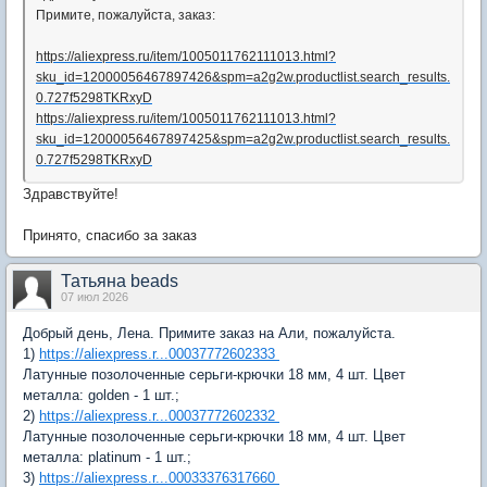
Примите, пожалуйста, заказ
:
https://aliexpress.ru/item/1005011762111013.html?
sku_id=12000056467897426&spm=a2g2w.productlist.search_results.
0.727f5298TKRxyD
https://aliexpress.ru/item/1005011762111013.html?
sku_id=12000056467897425&spm=a2g2w.productlist.search_results.
0.727f5298TKRxyD
Здравствуйте!
Принято, спасибо за заказ
Татьяна beads
07 июл 2026
Добрый день, Лена. Примите заказ на Али, пожалуйста.
1)
https://aliexpress.r...00037772602333
Латунные позолоченные серьги-крючки 18 мм, 4 шт.
Цвет
металла:
golden - 1 шт.;
2)
https://aliexpress.r...00037772602332
Латунные позолоченные серьги-крючки 18 мм, 4 шт.
Цвет
металла:
platinum - 1 шт.;
3)
https://aliexpress.r...00033376317660