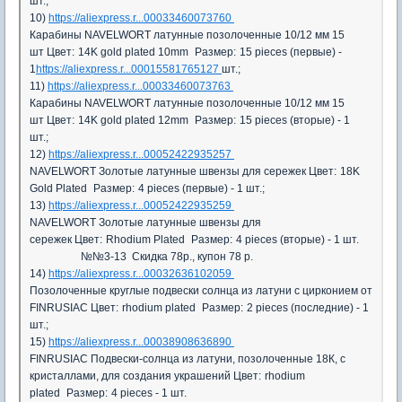
шт.;
10)
https://aliexpress.r...00033460073760
Карабины NAVELWORT латунные позолоченные 10/12 мм 15
шт
Цвет:
14K gold plated 10mm
Размер:
15 pieces (первые) -
1
https://aliexpress.r...00015581765127
шт.;
11)
https://aliexpress.r...00033460073763
Карабины NAVELWORT латунные позолоченные 10/12 мм 15
шт
Цвет:
14K gold plated 12mm
Размер:
15 pieces (вторые) - 1
шт.;
12)
https://aliexpress.r...00052422935257
NAVELWORT Золотые латунные швензы для сережек
Цвет:
18K
Gold Plated
Размер:
4 pieces (первые) - 1 шт.;
13)
https://aliexpress.r...00052422935259
NAVELWORT Золотые латунные швензы для
сережек
Цвет:
Rhodium Plated
Размер:
4 pieces (вторые) - 1 шт.
№№3-13 Скидка 78р., купон 78 р.
14)
https://aliexpress.r...00032636102059
Позолоченные круглые подвески солнца из латуни с цирконием от
FINRUSIAC
Цвет:
rhodium plated
Размер:
2 pieces (последние) - 1
шт.;
15)
https://aliexpress.r...00038908636890
FINRUSIAC Подвески-солнца из латуни, позолоченные 18К, с
кристаллами, для создания украшений
Цвет:
rhodium
plated
Размер:
4 pieces - 1 шт.