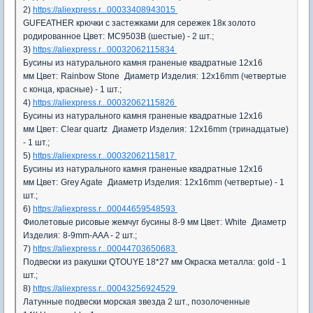
2)
https://aliexpress.r...00033408943015
GUFEATHER крючки с застежками для сережек 18к золото
родированное
Цвет:
MC9503B (шестые) - 2 шт.;
3)
https://aliexpress.r...00032062115834
Бусины из натурального камня граненые квадратные 12x16
мм
Цвет:
Rainbow Stone
Диаметр Изделия:
12x16mm (четвертые
с конца, красные) - 1 шт.;
4)
https://aliexpress.r...00032062115826
Бусины из натурального камня граненые квадратные 12x16
мм
Цвет:
Clear quartz
Диаметр Изделия:
12x16mm (тринадцатые)
- 1 шт.;
5)
https://aliexpress.r...00032062115817
Бусины из натурального камня граненые квадратные 12x16
мм
Цвет:
Grey Agate
Диаметр Изделия:
12x16mm (четвертые) - 1
шт.;
6)
https://aliexpress.r...00044659548593
Фиолетовые рисовые жемчуг бусины 8-9 мм
Цвет:
White
Диаметр
Изделия:
8-9mm-AAA - 2 шт.;
7)
https://aliexpress.r...00044703650683
Подвески из ракушки QTOUYE 18*27 мм
Окраска металла:
gold - 1
шт.;
8)
https://aliexpress.r...00043256924529
Латунные подвески морская звезда 2 шт., позолоченные