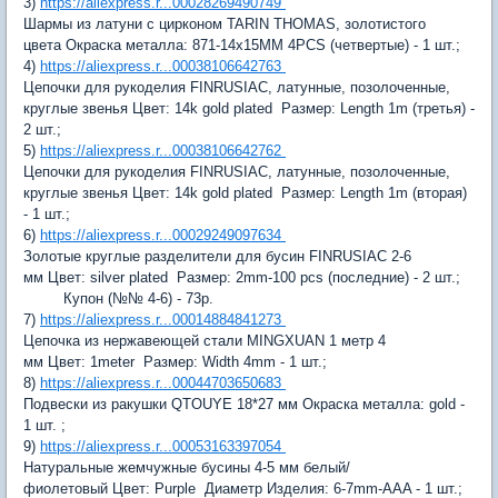
3)
https://aliexpress.r...00028269490749
Шармы из латуни с цирконом TARIN THOMAS, золотистого
цвета
Окраска металла:
871-14x15MM 4PCS (четвертые) - 1 шт.;
4)
https://aliexpress.r...00038106642763
Цепочки для рукоделия FINRUSIAC, латунные, позолоченные,
круглые звенья
Цвет:
14k gold plated
Размер:
Length 1m (третья) -
2 шт.;
5)
https://aliexpress.r...00038106642762
Цепочки для рукоделия FINRUSIAC, латунные, позолоченные,
круглые звенья
Цвет:
14k gold plated
Размер:
Length 1m (вторая)
- 1 шт.;
6)
https://aliexpress.r...00029249097634
Золотые круглые разделители для бусин FINRUSIAC 2-6
мм
Цвет:
silver plated
Размер:
2mm-100 pcs (последние) - 2 шт.;
Купон (№№ 4-6) - 73р.
7)
https://aliexpress.r...00014884841273
Цепочка из нержавеющей стали MINGXUAN 1 метр 4
мм
Цвет:
1meter
Размер:
Width 4mm - 1 шт.;
8)
https://aliexpress.r...00044703650683
Подвески из ракушки QTOUYE 18*27 мм
Окраска металла:
gold -
1 шт. ;
9)
https://aliexpress.r...00053163397054
Натуральные жемчужные бусины 4-5 мм белый/
фиолетовый
Цвет:
Purple
Диаметр Изделия:
6-7mm-AAA - 1 шт.;