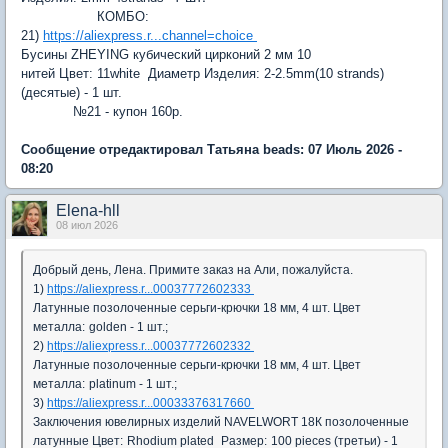
КОМБО:
21)
https://aliexpress.r...channel=choice
Бусины ZHEYING кубический цирконий 2 мм 10
нитей
Цвет:
11white
Диаметр Изделия:
2-2.5mm(10 strands)
(десятые) - 1 шт.
№21 - купон 160р.
Сообщение отредактировал Татьяна beads: 07 Июль 2026 -
08:20
Elena-hll
08 июл 2026
Добрый день, Лена. Примите заказ на Али, пожалуйста.
1)
https://aliexpress.r...00037772602333
Латунные позолоченные серьги-крючки 18 мм, 4 шт.
Цвет
металла:
golden - 1 шт.;
2)
https://aliexpress.r...00037772602332
Латунные позолоченные серьги-крючки 18 мм, 4 шт.
Цвет
металла:
platinum - 1 шт.;
3)
https://aliexpress.r...00033376317660
Заключения ювелирных изделий NAVELWORT 18К позолоченные
латунные
Цвет:
Rhodium plated
Размер:
100 pieces (третьи) - 1