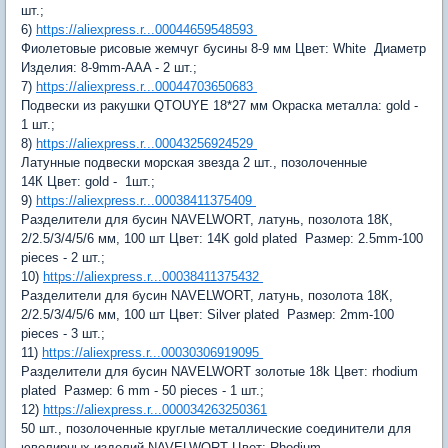
шт.;
6)
https://aliexpress.r...00044659548593
Фиолетовые рисовые жемчуг бусины 8-9 мм
Цвет:
White
Диаметр
Изделия:
8-9mm-AAA - 2 шт.;
7)
https://aliexpress.r...00044703650683
Подвески из ракушки QTOUYE 18*27 мм
Окраска металла:
gold -
1 шт.;
8)
https://aliexpress.r...00043256924529
Латунные подвески морская звезда 2 шт., позолоченные
14К
Цвет:
gold - 1шт.;
9)
https://aliexpress.r...00038411375409
Разделители для бусин NAVELWORT, латунь, позолота 18К,
2/2.5/3/4/5/6 мм, 100 шт
Цвет:
14K gold plated
Размер:
2.5mm-100
pieces - 2 шт.;
10)
https://aliexpress.r...00038411375432
Разделители для бусин NAVELWORT, латунь, позолота 18К,
2/2.5/3/4/5/6 мм, 100 шт
Цвет:
Silver plated
Размер:
2mm-100
pieces - 3 шт.;
11)
https://aliexpress.r...00030306919095
Разделители для бусин NAVELWORT золотые 18k
Цвет:
rhodium
plated
Размер:
6 mm - 50 pieces - 1 шт.;
12)
https://aliexpress.r...000034263250361
50 шт., позолоченные круглые металлические соединители для
ювелирных изделий NAVELWORT
Цвет:
Rhodium