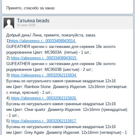
Принято, спасибо за заказ
Татьяна beads
10 июн 2026
Добрый день! Лена, примите, пожалуйста, заказ.
1)
https://aliexpress.r...00033408943014
GUFEATHER крючки с застежками для сережек 18к золото
родированное
Цвет:
MC9503A
(пятые) - 1 шт.;
2)
https://aliexpress.r...00033408943015
GUFEATHER крючки с застежками для сережек 18к золото
родированное
Цвет:
MC9503B (шестые) - 2 шт.;
3)
https://aliexpress.r...00032062115834
Бусины из натурального камня граненые квадратные 12x16
мм
Цвет:
Rainbow Stone
Диаметр Изделия:
12x16mm (четвертые
с конца, красные) - 1 шт.;
4)
https://aliexpress.r...00032062115826
Бусины из натурального камня граненые квадратные 12x16
мм
Цвет:
Clear quartz
Диаметр Изделия:
12x16mm (тринадцатые)
- 1 шт.;
5)
https://aliexpress.r...00032062115817
Бусины из натурального камня граненые квадратные 12x16
мм
Цвет:
Grey Agate
Диаметр Изделия:
12x16mm (четвертые) - 1