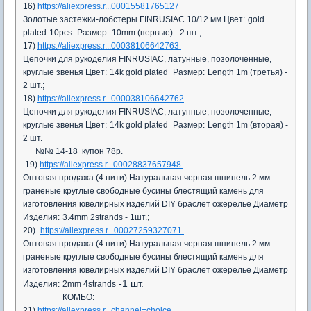
16)
https://aliexpress.r...00015581765127
Золотые застежки-лобстеры FINRUSIAC 10/12 мм
Цвет:
gold
plated-10pcs
Размер:
10mm (первые) - 2 шт.;
17)
https://aliexpress.r...00038106642763
Цепочки для рукоделия FINRUSIAC, латунные, позолоченные,
круглые звенья
Цвет:
14k gold plated
Размер:
Length 1m (третья) -
2 шт.;
18)
https://aliexpress.r...000038106642762
Цепочки для рукоделия FINRUSIAC, латунные, позолоченные,
круглые звенья
Цвет:
14k gold plated
Размер:
Length 1m (вторая) -
2 шт.
№№ 14-18 купон 78р.
19)
https://aliexpress.r...00028837657948
Оптовая продажа (4 нити) Натуральная черная шпинель 2 мм
граненые круглые свободные бусины блестящий камень для
изготовления ювелирных изделий DIY браслет ожерелье
Диаметр
Изделия:
3.4mm 2strands - 1шт.;
20)
https://aliexpress.r...00027259327071
Оптовая продажа (4 нити) Натуральная черная шпинель 2 мм
граненые круглые свободные бусины блестящий камень для
изготовления ювелирных изделий DIY браслет ожерелье
Диаметр
-1 шт.
Изделия:
2mm 4strands
КОМБО:
21)
https://aliexpress.r...channel=choice