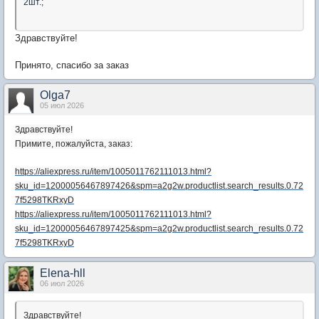
2шт.;
Здравствуйте!
Принято, спасибо за заказ
Olga7
05 июл 2026
Здравствуйте!
Примите, пожалуйста, заказ
:
https://aliexpress.ru/item/1005011762111013.html?
sku_id=12000056467897426&spm=a2g2w.productlist.search_results.0.72
7f5298TKRxyD
https://aliexpress.ru/item/1005011762111013.html?
sku_id=12000056467897425&spm=a2g2w.productlist.search_results.0.72
7f5298TKRxyD
Elena-hll
06 июл 2026
Здравствуйте!