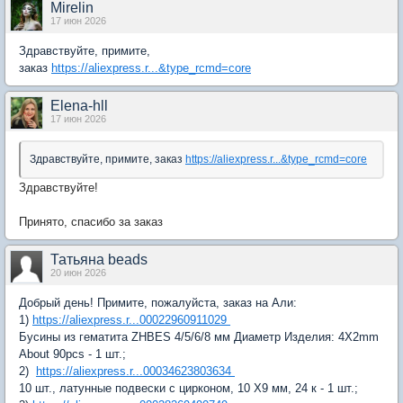
Mirelin
17 июн 2026
Здравствуйте, примите,
заказ
https://aliexpress.r...&type_rcmd=core
Elena-hll
17 июн 2026
Здравствуйте, примите, заказ
https://aliexpress.r...&type_rcmd=core
Здравствуйте!
Принято, спасибо за заказ
Татьяна beads
20 июн 2026
Добрый день! Примите, пожалуйста, заказ на Али:
1)
https://aliexpress.r...00022960911029
Бусины из гематита ZHBES 4/5/6/8 мм
Диаметр Изделия:
4X2mm
About 90pcs - 1 шт.;
2)
https://aliexpress.r...00034623803634
10 шт., латунные подвески с цирконом, 10 Х9 мм, 24 к - 1 шт.;