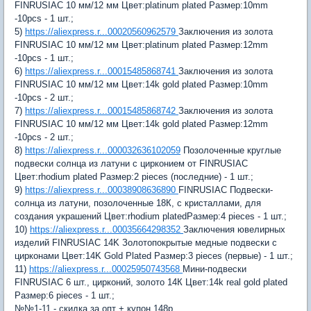
FINRUSIAC 10 мм/12 мм Цвет:platinum plated Размер:10mm
-10pcs - 1 шт.;
5)
https://aliexpress.r...00020560962579
Заключения из золота
FINRUSIAC 10 мм/12 мм Цвет:platinum plated Размер:12mm
-10pcs - 1 шт.;
6)
https://aliexpress.r...00015485868741
Заключения из золота
FINRUSIAC 10 мм/12 мм Цвет:14k gold plated Размер:10mm
-10pcs - 2 шт.;
7)
https://aliexpress.r...00015485868742
Заключения из золота
FINRUSIAC 10 мм/12 мм Цвет:14k gold plated Размер:12mm
-10pcs - 2 шт.;
8)
https://aliexpress.r...000032636102059
Позолоченные круглые
подвески солнца из латуни с цирконием от FINRUSIAC
Цвет:rhodium plated Размер:2 pieces (последние) - 1 шт.;
9)
https://aliexpress.r...00038908636890
FINRUSIAC Подвески-
солнца из латуни, позолоченные 18К, с кристаллами, для
создания украшений Цвет:rhodium platedРазмер:4 pieces - 1 шт.;
10)
https://aliexpress.r...00035664298352
Заключения ювелирных
изделий FINRUSIAC 14K Золотопокрытые медные подвески с
цирконами Цвет:14K Gold Plated Размер:3 pieces (первые) - 1 шт.;
11)
https://aliexpress.r...00025950743568
Мини-подвески
FINRUSIAC 6 шт., цирконий, золото 14К Цвет:14k real gold plated
Размер:6 pieces - 1 шт.;
№№1-11 - скидка за опт + купон 148р.