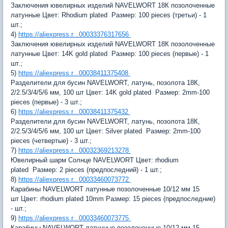
Заключения ювелирных изделий NAVELWORT 18К позолоченные
латунные
Цвет:
Rhodium plated
Размер:
100 pieces (третьи) - 1
шт.;
4)
https://aliexpress.r...00033376317656
Заключения ювелирных изделий NAVELWORT 18К позолоченные
латунные
Цвет:
14K gold plated
Размер:
100 pieces (первые) - 1
шт.;
5)
https://aliexpress.r...00038411375408
Разделители для бусин NAVELWORT, латунь, позолота 18К,
2/2.5/3/4/5/6 мм, 100 шт
Цвет:
14K gold plated
Размер:
2mm-100
pieces (первые) - 3 шт.;
6)
https://aliexpress.r...00038411375432
Разделители для бусин NAVELWORT, латунь, позолота 18К,
2/2.5/3/4/5/6 мм, 100 шт
Цвет:
Silver plated
Размер:
2mm-100
pieces (четвертые) - 3 шт.;
7)
https://aliexpress.r...00032369213278
Ювелирный шарм Солнце NAVELWORT
Цвет:
rhodium
plated
Размер:
2 pieces (предпоследний) - 1 шт.;
8)
https://aliexpress.r...00033460073772
Карабины NAVELWORT латунные позолоченные 10/12 мм 15
шт
Цвет:
rhodium plated 10mm
Размер:
15 pieces
(предпоследние)
- шт.;
9)
https://aliexpress.r...00033460073775
Карабины NAVELWORT латунные позолоченные 10/12 мм 15