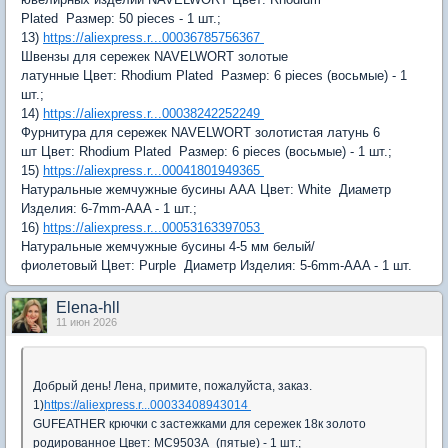
Plated
Размер:
50 pieces - 1 шт.;
13)
https://aliexpress.r...00036785756367
Швензы для сережек NAVELWORT золотые
латунные
Цвет:
Rhodium Plated
Размер:
6 pieces (восьмые) - 1
шт.;
14)
https://aliexpress.r...00038242252249
Фурнитура для сережек NAVELWORT золотистая латунь 6
шт
Цвет:
Rhodium Plated
Размер:
6 pieces (восьмые) - 1 шт.;
15)
https://aliexpress.r...00041801949365
Натуральные жемчужные бусины AAA
Цвет:
White
Диаметр
Изделия:
6-7mm-AAA - 1 шт.;
16)
https://aliexpress.r...00053163397053
Натуральные жемчужные бусины 4-5 мм белый/
фиолетовый
Цвет:
Purple
Диаметр Изделия:
5-6mm-AAA - 1 шт.
Elena-hll
11 июн 2026
Добрый день! Лена, примите, пожалуйста, заказ.
1)
https://aliexpress.r...00033408943014
GUFEATHER крючки с застежками для сережек 18к золото
родированное
Цвет:
MC9503A
(пятые) - 1 шт.;