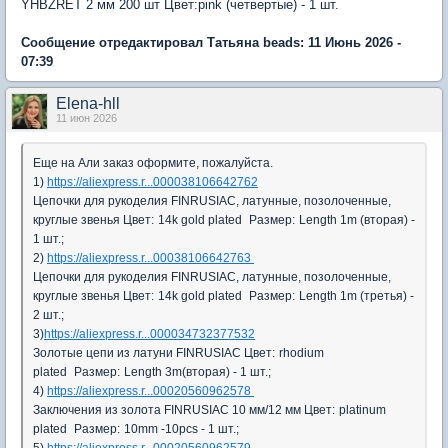
YHBZRET 2 мм 200 шт Цвет:pink (четвертые) - 1 шт.
Сообщение отредактировал Татьяна beads: 11 Июнь 2026 -
07:39
Elena-hll
11 июн 2026
Еще на Али заказ оформите, пожалуйста.
1)
https://aliexpress.r...000038106642762
Цепочки для рукоделия FINRUSIAC, латунные, позолоченные,
круглые звенья
Цвет:
14k gold plated
Размер:
Length 1m (вторая) -
1 шт.;
2)
https://aliexpress.r...00038106642763
Цепочки для рукоделия FINRUSIAC, латунные, позолоченные,
круглые звенья
Цвет:
14k gold plated
Размер:
Length 1m (третья) -
2 шт.;
3)
https://aliexpress.r...000034732377532
Золотые цепи из латуни FINRUSIAC
Цвет:
rhodium
plated
Размер:
Length 3m(вторая) - 1 шт.;
4)
https://aliexpress.r...00020560962578
Заключения из золота FINRUSIAC 10 мм/12 мм
Цвет:
platinum
plated
Размер:
10mm -10pcs - 1 шт.;