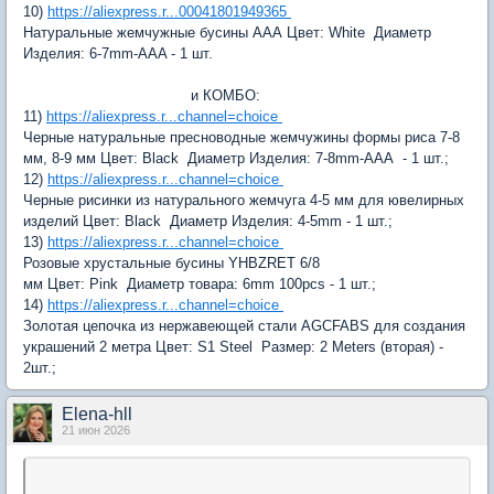
10)
https://aliexpress.r...00041801949365
Натуральные жемчужные бусины AAA
Цвет:
White
Диаметр
Изделия:
6-7mm-AAA - 1 шт.
и КОМБО:
11)
https://aliexpress.r...channel=choice
Черные натуральные пресноводные жемчужины формы риса 7-8
мм, 8-9 мм
Цвет:
Black
Диаметр Изделия:
7-8mm-AAA - 1 шт.;
12)
https://aliexpress.r...channel=choice
Черные рисинки из натурального жемчуга 4-5 мм для ювелирных
изделий
Цвет:
Black
Диаметр Изделия:
4-5mm - 1 шт.;
13)
https://aliexpress.r...channel=choice
Розовые хрустальные бусины YHBZRET 6/8
мм
Цвет:
Pink
Диаметр товара:
6mm 100pcs - 1 шт.;
14)
https://aliexpress.r...channel=choice
Золотая цепочка из нержавеющей стали AGCFABS для создания
украшений 2 метра
Цвет:
S1 Steel
Размер:
2 Meters (вторая) -
2шт.;
Elena-hll
21 июн 2026