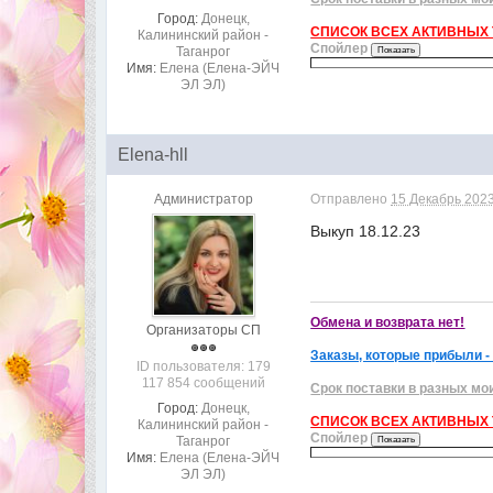
Город:
Донецк,
СПИСОК ВСЕХ АКТИВНЫХ Т
Калининский район -
Спойлер
Таганрог
Имя:
Елена (Елена-ЭЙЧ
ЭЛ ЭЛ)
Elena-hll
Администратор
Отправлено
15 Декабрь 2023
Выкуп 18.12.23
Обмена и возврата нет!
Организаторы СП
Заказы, которые прибыли -
ID пользователя: 179
117 854 сообщений
Срок поставки в разных мо
Город:
Донецк,
СПИСОК ВСЕХ АКТИВНЫХ Т
Калининский район -
Спойлер
Таганрог
Имя:
Елена (Елена-ЭЙЧ
ЭЛ ЭЛ)