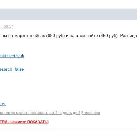
 - 06:17
ны на маркетплейсах (680 руб) и на этом сайте (450 руб). Разница 
enki-svetzvuk
_search=false
 тут
их темах может составлять от 2 недель до 2,5 месяцев
ЕМ - нажмите ПОКАЗАТЬ)