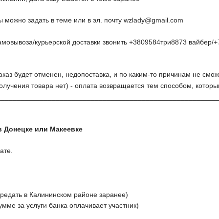
 можно задать в теме или в эл. почту
wzlady@gmail.com
амовывоза/курьерской доставки звонить +3809584три8873 вайбер/+
заказ будет отменен, недопоставка, и по каким-то причинам не смож
олучения товара нет) - оплата возвращается тем способом, котор
________________________________________________________
в Донецке или Макеевке
ате.
ередать в Калининском районе заранее)
сумме за услуги банка оплачивает участник)