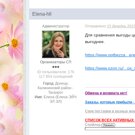
Elena-hll
Администратор
Отправлено
15 Декабрь 2023
Для сравнения выгоды це
выгоднее.
https://www.optbezza...er
Организаторы СП
https://www.ozon.ru/...os
ID пользователя: 179
117 854 сообщений
Город:
Донецк,
Калининский район -
Таганрог
Обмена и возврата нет!
Имя:
Елена (Елена-ЭЙЧ
ЭЛ ЭЛ)
Заказы, которые прибыли -
Срок поставки в разных мо
СПИСОК ВСЕХ АКТИВНЫХ Т
Спойлер