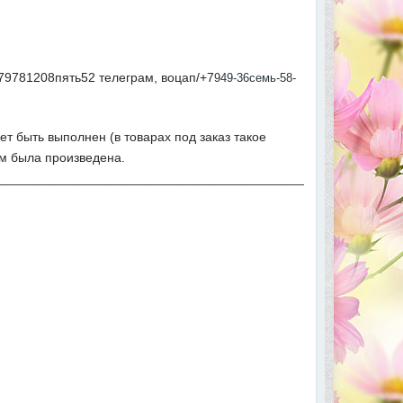
79781208пять52 телеграм, воцап/+7
949-36семь-58-
ет быть выполнен (в товарах под заказ такое
ым была произведена.
___________________________________________