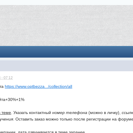
 - 07:12
йта
https://www.optbezza.../collection/all
айта+30%+1%
в теме
. Указать контактный
номер телефона
(можно в личку),
ссылк
учения
. Оставить заказ можно только после регистрации на форуме
омпании, дата озвучивается в теме заранее