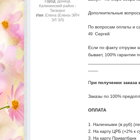
Город:
Донецк,
Калининский район -
Таганрог
Дополнительные вопросы
Имя:
Елена (Елена-ЭЙЧ
ЭЛ ЭЛ)
По вопросам оплаты и с
Сергей
49
Если по факту отгрузки 
бывает, 100% гарантии п
____________________
____
П
ри получении заказа 
Заказы по 100% предопл
ОПЛАТА
1. Наличными (в руб) (п
2. На карту ЦРБ (+2% к 
3. На карту Приватбанк