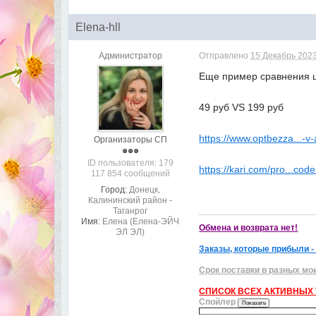
Elena-hll
Администратор
Отправлено
15 Декабрь 2023
Еще пример сравнения 
49 руб VS 199 руб
https://www.optbezza...-v
Организаторы СП
ID пользователя: 179
https://kari.com/pro...cod
117 854 сообщений
Город:
Донецк,
Калининский район -
Таганрог
Имя:
Елена (Елена-ЭЙЧ
Обмена и возврата нет!
ЭЛ ЭЛ)
Заказы, которые прибыли -
Срок поставки в разных мо
СПИСОК ВСЕХ АКТИВНЫХ Т
Спойлер