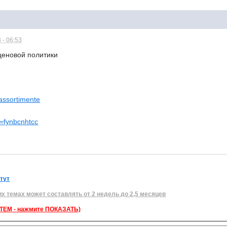
 - 06:53
ценовой политики
-assortimente
e=fynbcnhtcc
 тут
их темах может составлять от 2 недель до 2,5 месяцев
ЕМ - нажмите ПОКАЗАТЬ)