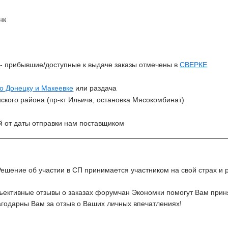
нк
З
- прибывшие/доступные к выдаче заказы отмечены в
СВЕРКЕ
по Донецку и Макеевке
или раздача
ского района (пр-кт Ильича, остановка Мясокомбинат)
й от даты отправки нам поставщиком
________________________________________________________
Решение об участии в СП принимается участником на свой страх и р
ективные отзывы о заказах форумчан Экономки помогут Вам приня
агодарны Вам за отзыв о Ваших личных впечатлениях!