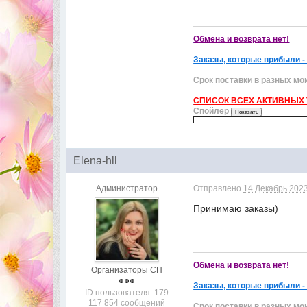
Обмена и возврата нет!
Заказы, которые прибыли -
Срок поставки в разных мо
СПИСОК ВСЕХ АКТИВНЫХ Т
Спойлер
Elena-hll
Администратор
Отправлено
14 Декабрь 2023
Принимаю заказы)
Обмена и возврата нет!
Организаторы СП
Заказы, которые прибыли -
ID пользователя: 179
117 854 сообщений
Срок поставки в разных мо