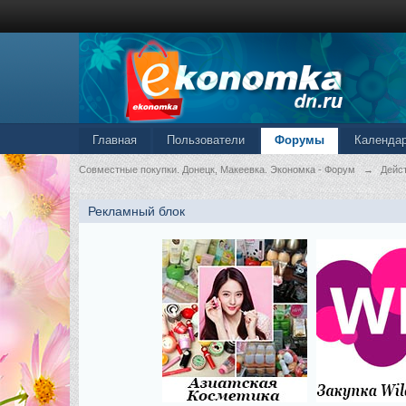
Главная
Пользователи
Форумы
Календа
Совместные покупки. Донецк, Макеевка. Экономка - Форум
→
Дейс
Рекламный блок