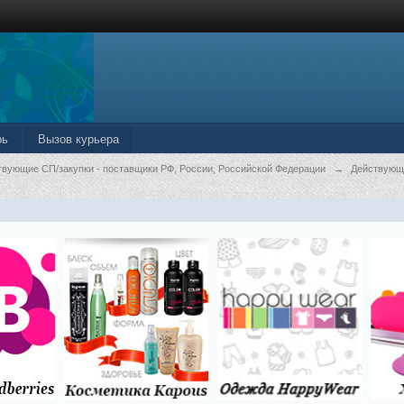
рь
Вызов курьера
твующие СП/закупки - поставщики РФ, России, Российской Федерации
→
Действующ