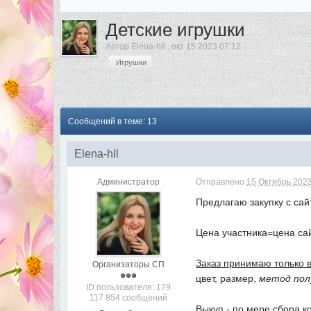
Детские игрушки
Автор
Elena-hll
,
окт 15 2023 07:12
Игрушки
Сообщений в теме: 13
Elena-hll
Администратор
Отправлено
15 Октябрь 2023
Предлагаю закупку с са
Цена участника=цена с
Заказ принимаю только 
Организаторы СП
цвет, размер,
метод пол
ID пользователя: 179
117 854 сообщений
Выкуп - по мере сбора к