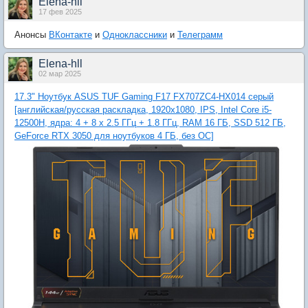
Elena-hll
17 фев 2025
Анонсы
ВКонтакте
и
Одноклассники
и
Телеграмм
Elena-hll
02 мар 2025
17.3" Ноутбук ASUS TUF Gaming F17 FX707ZC4-HX014 серый
[английская/русская раскладка, 1920x1080, IPS, Intel Core i5-
12500H, ядра: 4 + 8 х 2.5 ГГц + 1.8 ГГц, RAM 16 ГБ, SSD 512 ГБ,
GeForce RTX 3050 для ноутбуков 4 ГБ, без ОС]