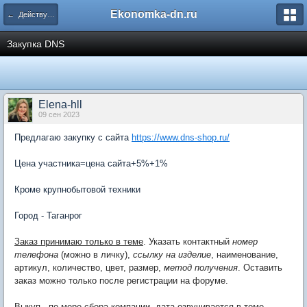
Ekonomka-dn.ru
← Действующие закупки
Закупка DNS
Elena-hll
09 сен 2023
Предлагаю закупку с сайта
https://www.dns-shop.ru/
Цена участника=цена сайта+5%+1%
Кроме крупнобытовой техники
Город - Таганрог
Заказ принимаю только в теме
. Указать контактный
номер
телефона
(можно в личку),
ссылку на изделие
, наименование,
артикул, количество, цвет, размер,
метод получения
. Оставить
заказ можно только после регистрации на форуме.
Выкуп - по мере сбора компании, дата озвучивается в теме