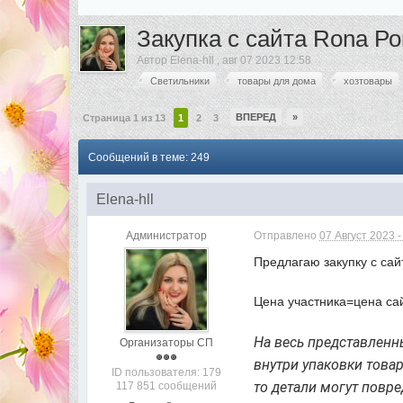
Закупка с сайта Rona Р
Автор
Elena-hll
,
авг 07 2023 12:58
Светильники
товары для дома
хозтовары
ВПЕРЕД
»
Страница 1 из 13
1
2
3
Сообщений в теме: 249
Elena-hll
Администратор
Отправлено
07 Август 2023 -
Предлагаю закупку с са
Цена участника=цена са
На весь представленны
Организаторы СП
внутри упаковки това
ID пользователя: 179
то детали могут повре
117 851 сообщений