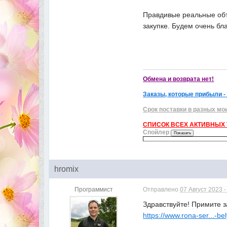
Правдивые реальные объ
закупке. Будем очень бл
Обмена и возврата нет!
Заказы, которые прибыли -
Срок поставки в разных мо
СПИСОК ВСЕХ АКТИВНЫХ Т
Спойлер
hromix
Программист
Отправлено
07 Август 2023 -
Здравствуйте! Примите з
https://www.rona-ser...-be