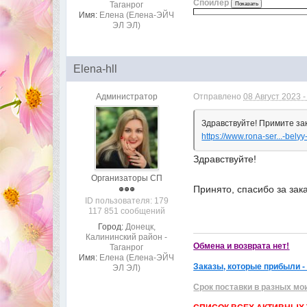
Спойлер
Таганрог
Имя:
Елена (Елена-ЭЙЧ
ЭЛ ЭЛ)
Elena-hll
Администратор
Отправлено
08 Август 2023 -
Здравствуйте! Примите зак
https://www.rona-ser...-belyy
Здравствуйте!
Организаторы СП
Принято, спасибо за зак
ID пользователя: 179
117 851 сообщений
Город:
Донецк,
Калининский район -
Обмена и возврата нет!
Таганрог
Имя:
Елена (Елена-ЭЙЧ
Заказы, которые прибыли -
ЭЛ ЭЛ)
Срок поставки в разных мо