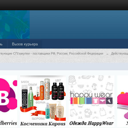
рь
Вызов курьера
твующие СП/закупки - поставщики РФ, России, Российской Федерации
→
Действующ