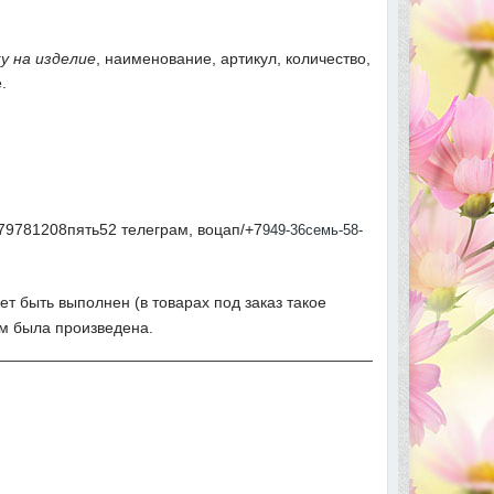
у на изделие
, наименование, артикул, количество,
.
79781208пять52 телеграм, воцап/+7
949-36семь-58-
ет быть выполнен (в товарах под заказ такое
ым была произведена.
___________________________________________