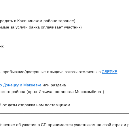
ередать в Калининском районе заранее)
сумме за услуги банка оплачивает участник)
нк
З
- прибывшие/доступные к выдаче заказы отмечены в
СВЕРКЕ
по Донецку и Макеевке
или раздача
ского района (
пр-кт Ильича, остановка Мясокомбинат
)
й от даты отправки нам поставщиком
________________________________________________________
Решение об участии в СП принимается участником на свой страх и р