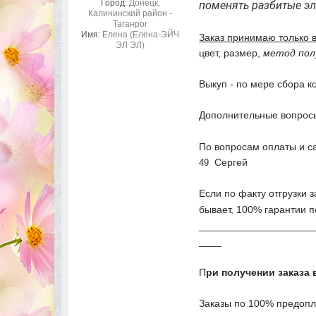
Город:
Донецк,
поменять разбитые эл
Калининский район -
Таганрог
Имя:
Елена (Елена-ЭЙЧ
Заказ принимаю только 
ЭЛ ЭЛ)
цвет, размер,
метод пол
Выкуп - по мере сбора к
Дополнительные вопросы
По вопросам оплаты и с
Сергей
49
Если по факту отгрузки 
бывает, 100% гарантии п
____________________
____
П
ри получении заказа 
Заказы по 100% предопл