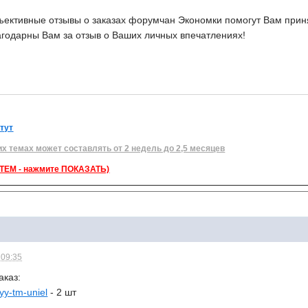
ективные отзывы о заказах форумчан Экономки помогут Вам приня
агодарны Вам за отзыв о Ваших личных впечатлениях!
 тут
их темах может составлять от 2 недель до 2,5 месяцев
ЕМ - нажмите ПОКАЗАТЬ)
 09:35
аказ:
lyy-tm-uniel
- 2 шт