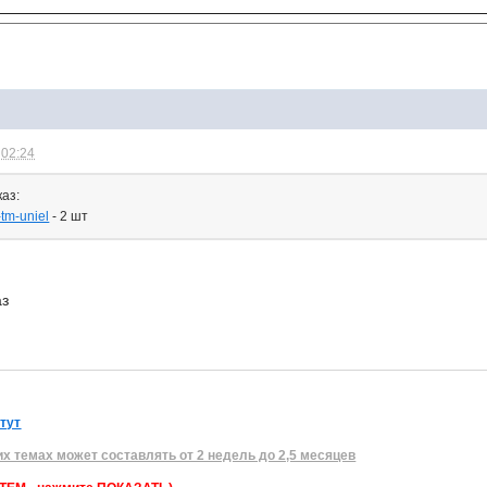
 02:24
аз:
-tm-uniel
- 2 шт
аз
 тут
их темах может составлять от 2 недель до 2,5 месяцев