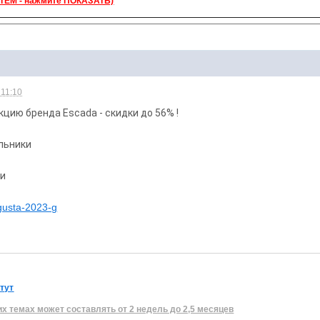
ЕМ - нажмите ПОКАЗАТЬ)
 11:10
цию бренда Escada - скидки до 56% !
ильники
ки
vgusta-2023-g
 тут
их темах может составлять от 2 недель до 2,5 месяцев