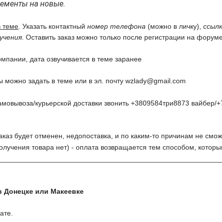
ементы на новые.
в теме
. Указать контактный
номер телефона
(можно в личку),
ссылк
учения
. Оставить заказ можно только после регистрации на форуме
омпании, дата озвучивается в теме заранее
 можно задать в теме или в эл. почту
wzlady@gmail.com
амовывоза/курьерской доставки звонить +3809584три8873 вайбер/+
заказ будет отменен, недопоставка, и по каким-то причинам не смож
олучения товара нет) - оплата возвращается тем способом, котор
________________________________________________________
в Донецке или Макеевке
ате.