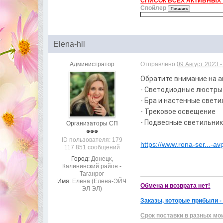
СПИСОК ВСЕХ АКТИВНЫХ Т
Спойлер
Elena-hll
Администратор
Отправлено
09 Август 2023 -
Обратите внимание на ак
- Светодиодные люстры
- Бра и настенные свет
- Трековое освещение
- Подвесные светильни
Организаторы СП
ID пользователя: 179
https://www.rona-ser...-a
117 851 сообщений
Город:
Донецк,
Калининский район -
Таганрог
Имя:
Елена (Елена-ЭЙЧ
Обмена и возврата нет!
ЭЛ ЭЛ)
Заказы, которые прибыли -
Срок поставки в разных мо