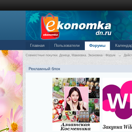
Главная
Пользователи
Форумы
Календа
Совместные покупки. Донецк, Макеевка. Экономка - Форум
→
Дейс
Рекламный блок