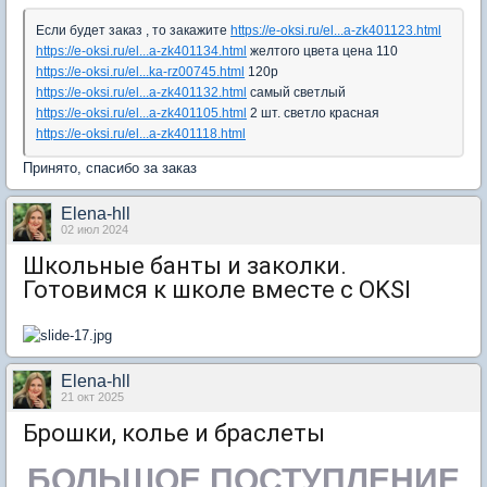
Если будет заказ , то закажите
https://e-oksi.ru/el...a-zk401123.html
https://e-oksi.ru/el...a-zk401134.html
желтого цвета цена 110
https://e-oksi.ru/el...ka-rz00745.html
120р
https://e-oksi.ru/el...a-zk401132.html
самый светлый
https://e-oksi.ru/el...a-zk401105.html
2 шт. светло красная
https://e-oksi.ru/el...a-zk401118.html
Принято, спасибо за заказ
Elena-hll
02 июл 2024
Школьные банты и заколки.
Готовимся к школе вместе с OKSI
Elena-hll
21 окт 2025
Брошки, колье и браслеты
БОЛЬШОЕ ПОСТУПЛЕНИЕ