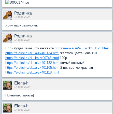
Родзинка
13 фев 2024
Хочу пару заколочек
Родзинка
14 фев 2024
Если будет заказ , то закажите
https://e-oksi.ru/el...a-zk401123.html
https://e-oksi.ru/el...a-zk401134.html
желтого цвета цена 110
https://e-oksi.ru/el...ka-rz00745.html
120р
https://e-oksi.ru/el...a-zk401132.html
самый светлый
https://e-oksi.ru/el...a-zk401105.html
2 шт. светло красная
https://e-oksi.ru/el...a-zk401118.html
Elena-hll
14 фев 2024
Принимаю заказы)
Elena-hll
14 фев 2024