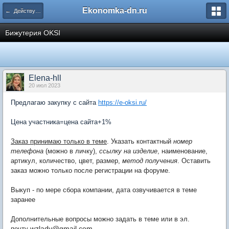
Ekonomka-dn.ru
← Действующие закупки
Бижутерия OKSI
Elena-hll
20 июл 2023
Предлагаю закупку с сайта
https://e-oksi.ru/
Цена участника=цена сайта+1%
Заказ принимаю только в теме
. Указать контактный
номер
телефона
(можно в личку),
ссылку на изделие
, наименование,
артикул, количество, цвет, размер,
метод получения
. Оставить
заказ можно только после регистрации на форуме.
Выкуп - по мере сбора компании, дата озвучивается в теме
заранее
Дополнительные вопросы можно задать в теме или в эл.
wzlady@gmail.com
почту