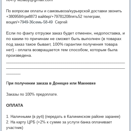
По вопросам оплаты и самовывоза/курьерской доставки звонить
+3809584три8873 вайбер/+79781208пять52 телеграм,
воцап/+7
949-36семь-58-49
Сергей
Если по факту отгрузки заказ будет отменен, недопоставка, и
по каким-то причинам не сможет быть выполнен (в товарах
под заказ такое бывает, 100% гарантии получения товара
нет) - оплата возвращается тем способом, которым была
произведена.
__________________________________________________________
__________________________________________________________
_______
П
ри получении заказа в Донецке или Макеевке
Заказы по 100% предоплате.
ОПЛАТА
1. Наличными (в руб) (передать в Калининском районе заранее)
2. На карту ЦРБ (+2% к сумме за услуги банка оплачивает
участник)