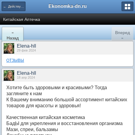
Ekonomka-dn.ru
← Действующие закупки
Китайская Аптечка
«
Вперед
Назад
»
Elena-hll
29 фев 2024
ОТЗЫВЫ
Elena-hll
18 апр 2024
Хотите быть здоровыми и красивыми? Тогда
загляните к нам
К Вашему вниманию большой ассортимент китайских
товаров для красоты и здоровья!
Качественная китайская косметика
БадЫ для укрепления и восстановления организма
Мази, спреи, бальзамы