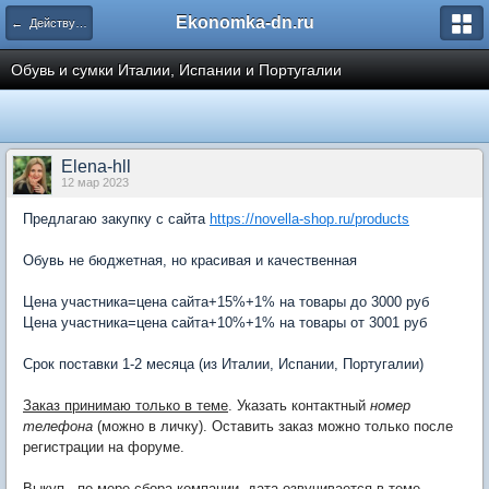
Ekonomka-dn.ru
← Действующие закупки
Обувь и сумки Италии, Испании и Португалии
Elena-hll
12 мар 2023
Предлагаю закупку с сайта
https://novella-shop.ru/products
Обувь не бюджетная, но красивая и качественная
Цена участника=цена сайта+15%+1% на товары до 3000 руб
Цена участника=цена сайта+10%+1% на товары от 3001 руб
Срок поставки 1-2 месяца (из Италии, Испании, Португалии)
Заказ принимаю только в теме
. Указать контактный
номер
телефона
(можно в личку). Оставить заказ можно только после
регистрации на форуме.
Выкуп - по мере сбора компании, дата озвучивается в теме