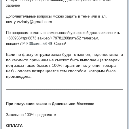
заранее
Дополнительные вопросы можно задать в теме или в эл.
wzlady@gmail.com
почту
По вопросам оплаты и самовывоза/курьерской доставки звонить
+3809584три8873 вайбер/+79781208пять52 телеграм,
воцап/+7
949-36семь-58-49
Сергей
Если по факту отгрузки заказ будет отменен, недопоставка, и
по каким-то причинам не сможет быть выполнен (в товарах
под заказ такое бывает, 100% гарантии получения товара
нет) - оплата возвращается тем способом, которым была
произведена.
__________________________________________________________
__________________________________________________________
_______
П
ри получении заказа в Донецке или Макеевке
Заказы по 100% предоплате.
ОПЛАТА