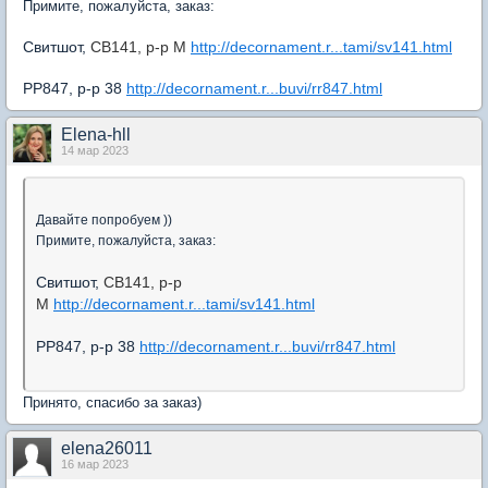
Примите, пожалуйста, заказ:
Свитшот,
СВ141, р-р М
http://decornament.r...tami/sv141.html
РР847, р-р 38
http://decornament.r...buvi/rr847.html
Elena-hll
14 мар 2023
Давайте попробуем ))
Примите, пожалуйста, заказ:
Свитшот,
СВ141, р-р
М
http://decornament.r...tami/sv141.html
РР847, р-р 38
http://decornament.r...buvi/rr847.html
Принято, спасибо за заказ)
elena26011
16 мар 2023