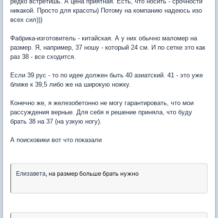
редко встретишь. А цена приятная. Есть, что носить - срочности
никакой. Просто для красоты) Потому на компанию надеюсь изо
всех сил)))
Фабрика-изготовитель - китайская. А у них обычно маломер на
размер. Я, например, 37 ношу - который 24 см. И по сетке это как
раз 38 - все сходится.
Если 39 рус - то по идее должен быть 40 азиатский. 41 - это уже
ближе к 39,5 либо же на широкую ножку.
Конечно же, я железобетонно не могу гарантировать, что мои
рассуждения верные. Для себя я решение приняла, что буду
брать 38 на 37 (на узкую ногу).
А поисковики вот что показали
, на размер больше брать нужно
Елизавета