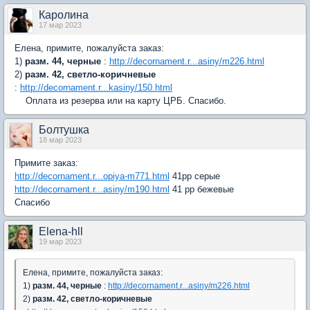
Каролина
17 мар 2023
Елена, примите, пожалуйста заказ:
1)
разм. 44, черные
:
http://decornament.r...asiny/m226.html
2)
разм. 42, светло-коричневые
:
http://decornament.r...kasiny/150.html
Оплата из резерва или на карту ЦРБ. Спасибо.
Болтушка
18 мар 2023
Примите заказ:
http://decornament.r...opiya-m771.html
41рр серые
http://decornament.r...asiny/m190.html
41 рр бежевые
Спасибо
Elena-hll
19 мар 2023
Елена, примите, пожалуйста заказ:
1)
разм. 44, черные
:
http://decornament.r...asiny/m226.html
2)
разм. 42, светло-коричневые