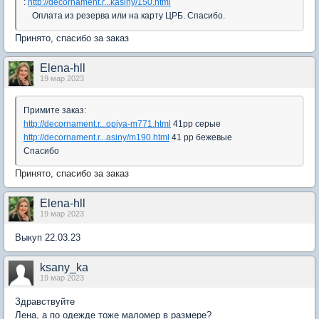
:
http://decornament.r...kasiny/150.html
Оплата из резерва или на карту ЦРБ. Спасибо.
Принято, спасибо за заказ
Elena-hll
19 мар 2023
Примите заказ:
http://decornament.r...opiya-m771.html
41рр серые
http://decornament.r...asiny/m190.html
41 рр бежевые
Спасибо
Принято, спасибо за заказ
Elena-hll
19 мар 2023
Выкуп 22.03.23
ksany_ka
19 мар 2023
Здравствуйте
Лена, а по одежде тоже маломер в размере?