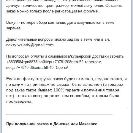
артикул, количество, цвет, размер,
метод получения
. Оставить
заказ можно только после регистрации на форуме.
Выкуп - по мере сбора компании, дата озвучивается в теме
заранее
Дополнительные вопросы можно задать в теме или в эл.
wzlady@gmail.com
почту
По вопросам оплаты и самовывоза/курьерской доставки звонить
+3809584три8873 вайбер/+79781208пять52 телеграм,
воцап/+7
949-36семь-58-49
Сергей
Если по факту отгрузки заказ будет отменен, недопоставка, и
по каким-то причинам не сможет быть выполнен (в товарах
под заказ такое бывает, 100% гарантии получения товара
нет) - оплата возвращается тем способом, которым была
произведена.
__________________________________________________________
___________________________________________________
П
ри получении заказа в Донецке или Макеевке