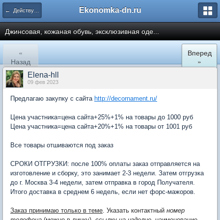
Ekonomka-dn.ru
← Действующие закупки
Джинсовая, кожаная обувь, эксклюзивная оде...
«
Вперед
Назад
»
Elena-hll
09 фев 2023
Предлагаю закупку с сайта
http://decornament.ru/
Цена участника=цена сайта+25%+1% на товары до 1000 руб
Цена участника=цена сайта+20%+1% на товары от 1001 руб
Все товары отшиваются под заказ
СРОКИ ОТГРУЗКИ: после 100% оплаты заказ отправляется на
изготовление и сборку, это занимает 2-3 недели. Затем отгрузка
до г. Москва 3-4 недели, затем отправка в город Получателя.
Итого доставка в среднем 6 недель, если нет форс-мажоров.
Заказ принимаю только в теме
. Указать контактный
номер
телефона
(можно в личку),
ссылку на изделие
, наименование,