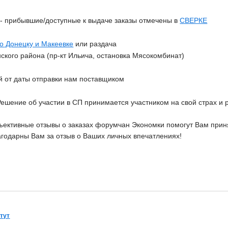
З
- прибывшие/доступные к выдаче заказы отмечены в
СВЕРКЕ
по Донецку и Макеевке
или раздача
ского района (пр-кт Ильича, остановка Мясокомбинат
)
й от даты отправки нам поставщиком
Решение об участии в СП принимается участником на свой страх и р
ективные отзывы о заказах форумчан Экономки помогут Вам приня
агодарны Вам за отзыв о Ваших личных впечатлениях!
 тут