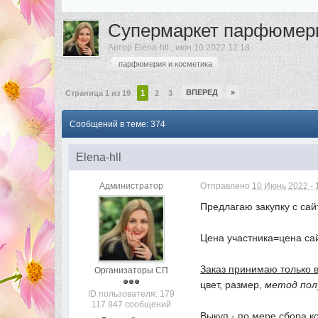
Супермаркет парфюмери
Автор
Elena-hll
,
июн 10 2022 12:18
парфюмерия и косметика
ВПЕРЕД
»
Страница 1 из 19
1
2
3
Сообщений в теме: 374
Elena-hll
Администратор
Отправлено
10 Июнь 2022 - 
Предлагаю закупку с са
Цена участника=цена с
Заказ принимаю только 
Организаторы СП
цвет, размер,
метод пол
ID пользователя: 179
117 847 сообщений
Выкуп - по мере сбора к