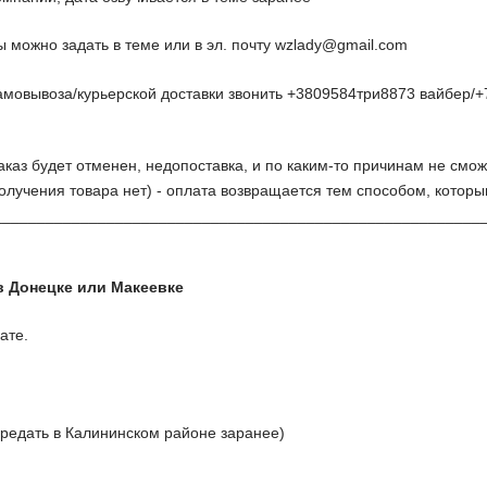
 можно задать в теме или в эл. почту
wzlady@gmail.com
амовывоза/курьерской доставки звонить +3809584три8873 вайбер/+
заказ будет отменен, недопоставка, и по каким-то причинам не смож
олучения товара нет) - оплата возвращается тем способом, котор
________________________________________________________
в Донецке или Макеевке
ате.
ередать в Калининском районе заранее)