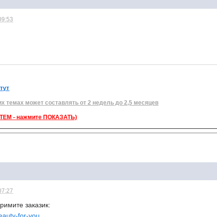
09:53
 тут
их темах может составлять от 2 недель до 2,5 месяцев
ЕМ - нажмите ПОКАЗАТЬ)
07:27
примите заказик:
beauty-for-you