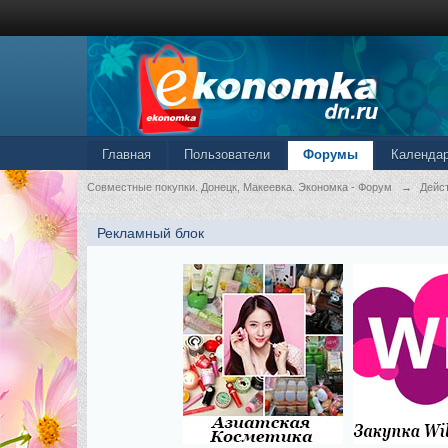
Главная
Пользователи
Форумы
Календа
Совместные покупки. Донецк, Макеевка. Экономка - Форум
→
Дейс
Рекламный блок