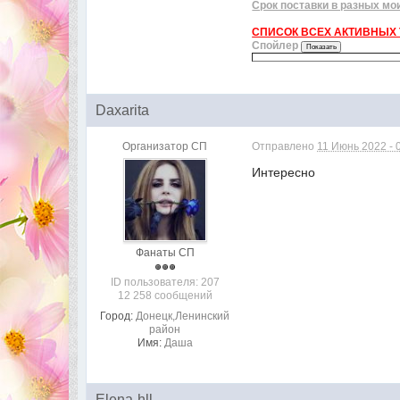
Срок поставки в разных мо
СПИСОК ВСЕХ АКТИВНЫХ Т
Спойлер
Daxarita
Организатор СП
Отправлено
11 Июнь 2022 - 
Интересно
Фанаты СП
ID пользователя: 207
12 258 сообщений
Город:
Донецк,Ленинский
район
Имя:
Даша
Elena-hll