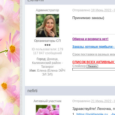
Администратор
Отправлено
18 Июнь 2022 - 
Принимаю заказы)
Обмена и возврата нет!
Организаторы СП
Заказы, которые прибыли -
ID пользователя: 179
117 847 сообщений
Срок поставки в разных мо
Город:
Донецк,
СПИСОК ВСЕХ АКТИВНЫХ Т
Калининский район -
Спойлер
Таганрог
Имя:
Елена (Елена-ЭЙЧ
ЭЛ ЭЛ)
nefirti
Активный участник
Отправлено
21 Июнь 2022 - 
Здравствуйте! Леночка, 
1.
https://goldapple.ru...-