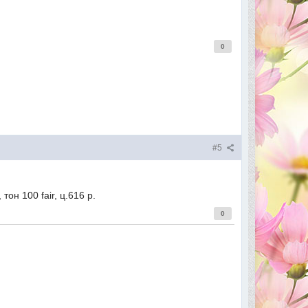
0
#5
тон 100 fair, ц.616 р.
0