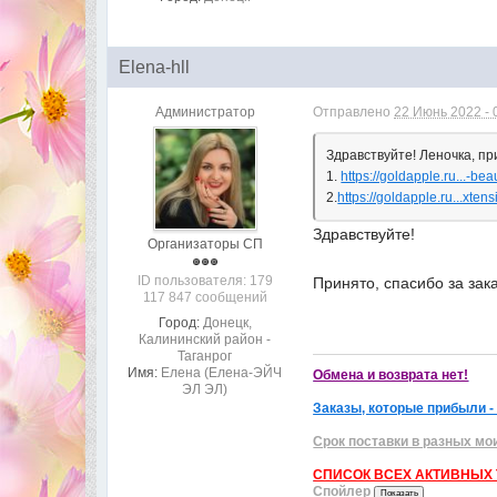
Elena-hll
Администратор
Отправлено
22 Июнь 2022 - 
Здравствуйте! Леночка, пр
1.
https://goldapple.ru...-bea
2.
https://goldapple.ru...xte
Здравствуйте!
Организаторы СП
ID пользователя: 179
Принято, спасибо за зак
117 847 сообщений
Город:
Донецк,
Калининский район -
Таганрог
Имя:
Елена (Елена-ЭЙЧ
Обмена и возврата нет!
ЭЛ ЭЛ)
Заказы, которые прибыли -
Срок поставки в разных мо
СПИСОК ВСЕХ АКТИВНЫХ Т
Спойлер