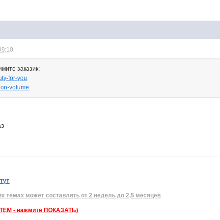
09:10
имите заказик:
uty-for-you
nsion-volume
аз
 тут
их темах может составлять от 2 недель до 2,5 месяцев
ЕМ - нажмите ПОКАЗАТЬ)