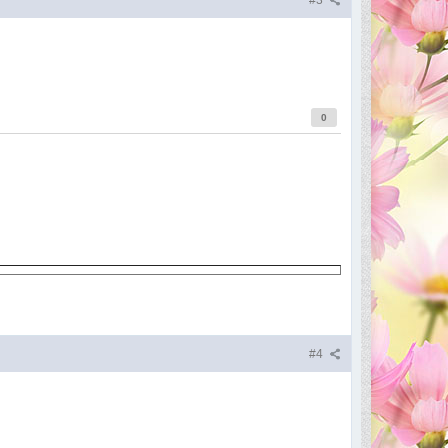
#3
0
#4