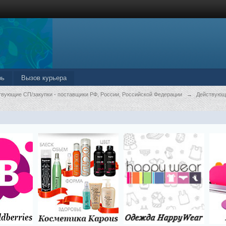
рь
Вызов курьера
твующие СП/закупки - поставщики РФ, России, Российской Федерации
→
Действующ