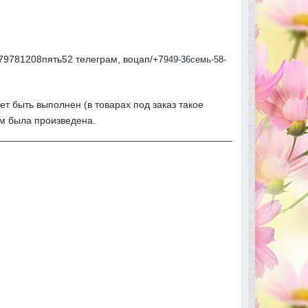
79781208пять52 телеграм, воцап/+7
949-36семь-58-
ет быть выполнен (в товарах под заказ такое
ым была произведена.
___________________________________________