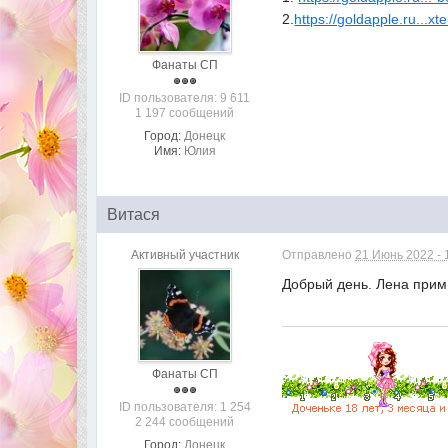
2.
https://goldapple.ru...x
Фанаты СП
ID пользователя: 9 611
1 197 сообщений
Город:
Донецк
Имя:
Юлия
Витася
Активный участник
Отправлено
21 Июнь 2022 - 
Добрый день. Лена прим
Фанаты СП
ID пользователя: 1 254
2 244 сообщений
Город:
Донецк