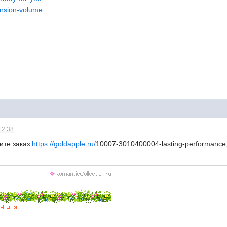
tension-volume
12:38
ите заказ
https://goldapple.ru/
10007-3010400004-lasting-performance, 