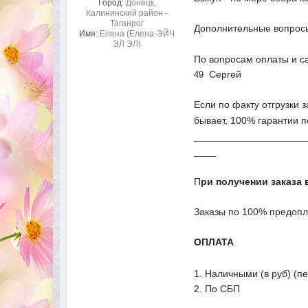
Город:
Донецк,
Калининский район -
Таганрог
Дополнительные вопросы
Имя:
Елена (Елена-ЭЙЧ
ЭЛ ЭЛ)
По вопросам оплаты и с
Сергей
49
Если по факту отгрузки 
бывает, 100% гарантии п
____________________
____
П
ри получении заказа 
Заказы по 100% предопл
ОПЛАТА
1. Наличными (в руб) (п
2. По СБП