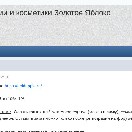
и и косметики Золотое Яблоко
12:18
йта
https://goldapple.ru/
айта+10%+1%
в теме
. Указать контактный
номер телефона
(можно в личку),
ссылк
учения
. Оставить заказ можно только после регистрации на форуме
омпании, дата озвучивается в теме заранее