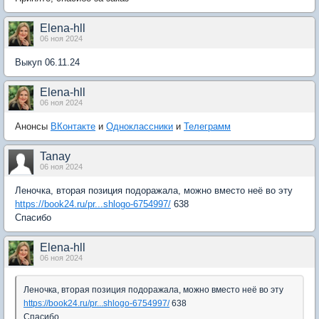
Elena-hll
06 ноя 2024
Выкуп 06.11.24
Elena-hll
06 ноя 2024
Анонсы
ВКонтакте
и
Одноклассники
и
Телеграмм
Tanay
06 ноя 2024
Леночка, вторая позиция подоражала, можно вместо неё во эту
https://book24.ru/pr...shlogo-6754997/
638
Спасибо
Elena-hll
06 ноя 2024
Леночка, вторая позиция подоражала, можно вместо неё во эту
https://book24.ru/pr...shlogo-6754997/
638
Спасибо