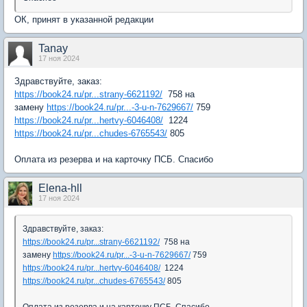
ОК, принят в указанной редакции
Tanay
17 ноя 2024
Здравствуйте, заказ:
https://book24.ru/pr...strany-6621192/
758 на
замену
https://book24.ru/pr...-3-u-n-7629667/
759
https://book24.ru/pr...hertvy-6046408/
1224
https://book24.ru/pr...chudes-6765543/
805
Оплата из резерва и на карточку ПСБ. Спасибо
Elena-hll
17 ноя 2024
Здравствуйте, заказ:
https://book24.ru/pr...strany-6621192/
758 на
замену
https://book24.ru/pr...-3-u-n-7629667/
759
https://book24.ru/pr...hertvy-6046408/
1224
https://book24.ru/pr...chudes-6765543/
805