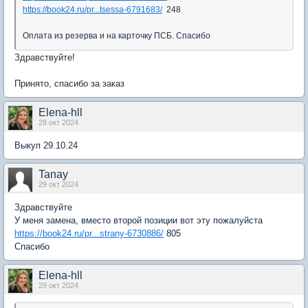
https://book24.ru/pr...tsessa-6791683/
248
Оплата из резерва и на карточку ПСБ. Спасибо
Здравствуйте!
Принято, спасибо за заказ
Elena-hll
28 окт 2024
Выкуп 29.10.24
Tanay
29 окт 2024
Здравствуйте
У меня замена, вместо второй позиции вот эту пожалуйста
https://book24.ru/pr...strany-6730886/
805
Спасибо
Elena-hll
29 окт 2024