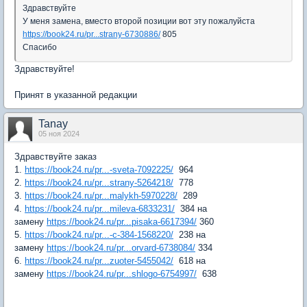
Здравствуйте
У меня замена, вместо второй позиции вот эту пожалуйста
https://book24.ru/pr...strany-6730886/
805
Спасибо
Здравствуйте!
Принят в указанной редакции
Tanay
05 ноя 2024
Здравствуйте заказ
1.
https://book24.ru/pr...-sveta-7092225/
964
2.
https://book24.ru/pr...strany-5264218/
778
3.
https://book24.ru/pr...malykh-5970228/
289
4.
https://book24.ru/pr...mileva-6833231/
384 на
замену
https://book24.ru/pr...pisaka-6617394/
360
5.
https://book24.ru/pr...-c-384-1568220/
238 на
замену
https://book24.ru/pr...orvard-6738084/
334
6.
https://book24.ru/pr...zuoter-5455042/
618 на
замену
https://book24.ru/pr...shlogo-6754997/
638