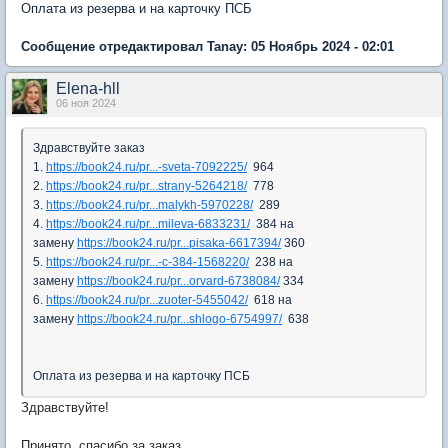
Оплата из резерва и на карточку ПСБ
Сообщение отредактировал Tanay: 05 Ноябрь 2024 - 02:01
Elena-hll
06 ноя 2024
Здравствуйте заказ
1.
https://book24.ru/pr...-sveta-7092225/
964
2.
https://book24.ru/pr...strany-5264218/
778
3.
https://book24.ru/pr...malykh-5970228/
289
4.
https://book24.ru/pr...mileva-6833231/
384 на
замену
https://book24.ru/pr...pisaka-6617394/
360
5.
https://book24.ru/pr...-c-384-1568220/
238 на
замену
https://book24.ru/pr...orvard-6738084/
334
6.
https://book24.ru/pr...zuoter-5455042/
618 на
замену
https://book24.ru/pr...shlogo-6754997/
638
Оплата из резерва и на карточку ПСБ
Здравствуйте!
Принято, спасибо за заказ