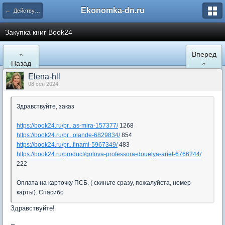
Ekonomka-dn.ru
← Действующие закупки
Закупка книг Book24
«
Вперед
Назад
»
Elena-hll
08 сен 2024
Здравствуйте, заказ
https://book24.ru/pr...as-mira-157377/
1268
https://book24.ru/pr...olande-6829834/
854
https://book24.ru/pr...finami-5967349/
483
https://book24.ru/product/golova-professora-douelya-ariel-6766244/
222
Оплата на карточку ПСБ. ( скиньте сразу, пожалуйста, номер
карты). Спасибо
Здравствуйте!