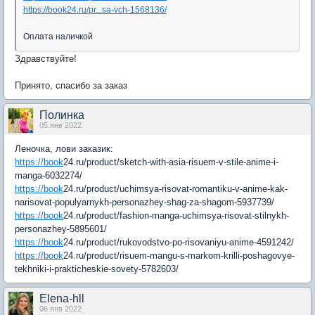
https://book24.ru/pr...sa-vch-1568136/
Оплата наличкой
Здравствуйте!
Принято, спасибо за заказ
Полинка
05 янв 2022
Леночка, лови заказик:
https://book
24.ru/product/sketch-with-asia-risuem-v-stile-anime-i-
manga-6032274/
https://book
24.ru/product/uchimsya-risovat-romantiku-v-anime-kak-
narisovat-populyarnykh-personazhey-shag-za-shagom-5937739/
https://book
24.ru/product/fashion-manga-uchimsya-risovat-stilnykh-
personazhey-5895601/
https://book
24.ru/product/rukovodstvo-po-risovaniyu-anime-4591242/
https://book
24.ru/product/risuem-mangu-s-markom-krilli-poshagovye-
tekhniki-i-prakticheskie-sovety-5782603/
Elena-hll
06 янв 2022