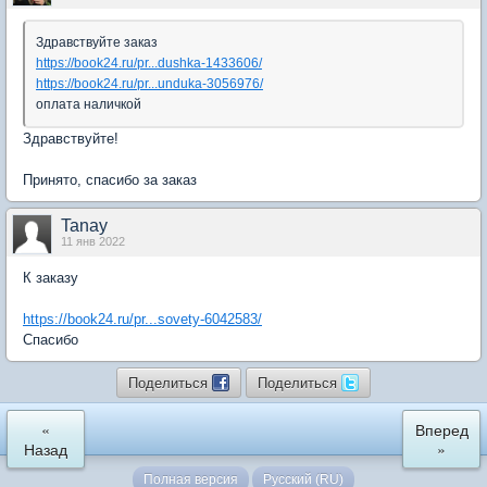
Здравствуйте заказ
https://book24.ru/pr...dushka-1433606/
https://book24.ru/pr...unduka-3056976/
оплата наличкой
Здравствуйте!
Принято, спасибо за заказ
Tanay
11 янв 2022
К заказу
https://book24.ru/pr...sovety-6042583/
Спасибо
Поделиться
Поделиться
«
Вперед
Назад
»
Полная версия
Русский (RU)