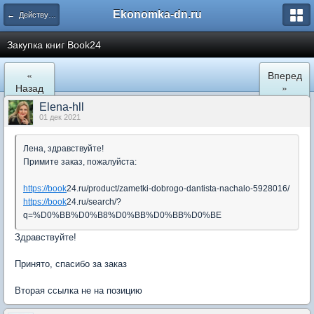
Ekonomka-dn.ru
← Действующие закупки
Закупка книг Book24
«
Вперед
Назад
»
Elena-hll
01 дек 2021
Лена, здравствуйте!
Примите заказ, пожалуйста:
https://book
24.ru/product/zametki-dobrogo-dantista-nachalo-5928016/
https://book
24.ru/search/?
q=%D0%BB%D0%B8%D0%BB%D0%BB%D0%BE
Здравствуйте!
Принято, спасибо за заказ
Вторая ссылка не на позицию