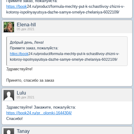
Примите заказ, пожалуйста:
https://book
24.ru/product/formula-mechty-put-k-schastlivoy-zhizni-v-
kotoroy-ispolnyayutsya-dazhe-samye-smelye-zhelaniya-6022109/
Elena-hll
05 дек 2021
Добрый день, Лена!
Примите заказ, пожалуйста:
https://book
24.ru/product/formula-mechty-put-k-schastlivoy-zhizni-v-
kotoroy-ispolnyayutsya-dazhe-samye-smelye-zhelaniya-6022109/
Здравствуйте!
Принято, спасибо за заказ
Lulu
05 дек 2021
Здравствуйте! Закажите, пожалуйста:
https://book24.ru/pr...olomki-1644304/
Спасибо!
Tanay