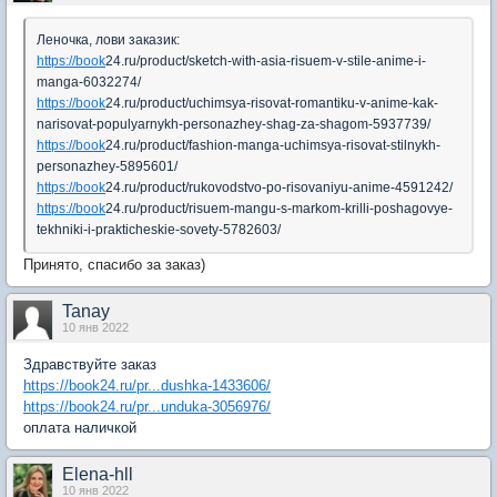
Леночка, лови заказик:
https://book
24.ru/product/sketch-with-asia-risuem-v-stile-anime-i-
manga-6032274/
https://book
24.ru/product/uchimsya-risovat-romantiku-v-anime-kak-
narisovat-populyarnykh-personazhey-shag-za-shagom-5937739/
https://book
24.ru/product/fashion-manga-uchimsya-risovat-stilnykh-
personazhey-5895601/
https://book
24.ru/product/rukovodstvo-po-risovaniyu-anime-4591242/
https://book
24.ru/product/risuem-mangu-s-markom-krilli-poshagovye-
tekhniki-i-prakticheskie-sovety-5782603/
Принято, спасибо за заказ)
Tanay
10 янв 2022
Здравствуйте заказ
https://book24.ru/pr...dushka-1433606/
https://book24.ru/pr...unduka-3056976/
оплата наличкой
Elena-hll
10 янв 2022