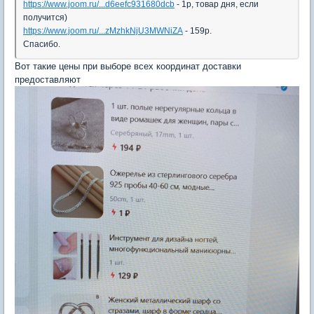
https://www.joom.ru/...d6eefc931680dcb
- 1р, товар дня, если
получится)
https://www.joom.ru/...zMzhkNjU3MWNiZA
- 159р.
Спасибо.
Вот такие цены при выборе всех координат доставки
предоставляют