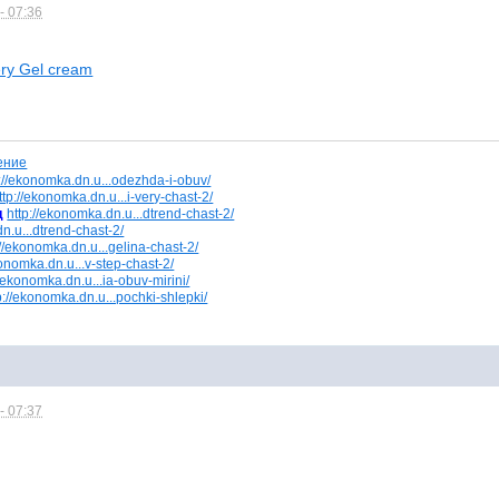
- 07:36
ery Gel cream
p://ekonomka.dn.u...odezhda-i-obuv/
ttp://ekonomka.dn.u...i-very-chast-2/
д
http://ekonomka.dn.u...dtrend-chast-2/
n.u...dtrend-chast-2/
://ekonomka.dn.u...gelina-chast-2/
konomka.dn.u...v-step-chast-2/
//ekonomka.dn.u...ia-obuv-mirini/
p://ekonomka.dn.u...pochki-shlepki/
- 07:37