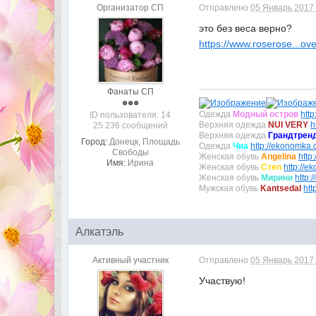
Организатор СП
Отправлено
05 Январь 2017 
это без веса верно?
https://www.roserose...ov
Фанаты СП
Одежда
Модный остров
htt
ID пользователя: 14
Верхняя одежда
NUI VERY
h
25 236 сообщений
Верхняя одежда
Грандтрен
Город:
Донецк, Площадь
Одежда
Чиа
http://ekonomka.d
Свободы
Женская обувь
Angelina
http
Имя:
Ирина
Женская обувь
Степ
http://e
Женская обувь
Мирини
http:
Мужская обувь
Kantsedal
htt
Алкатэль
Активный участник
Отправлено
05 Январь 2017 
Участвую!