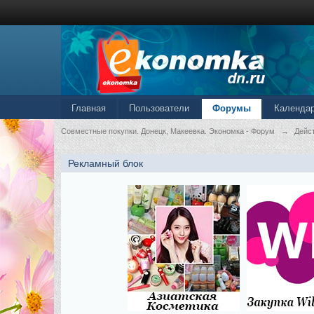
Главная
Пользователи
Форумы
Календа
Совместные покупки. Донецк, Макеевка. Экономка - Форум
→
Дейс
Рекламный блок