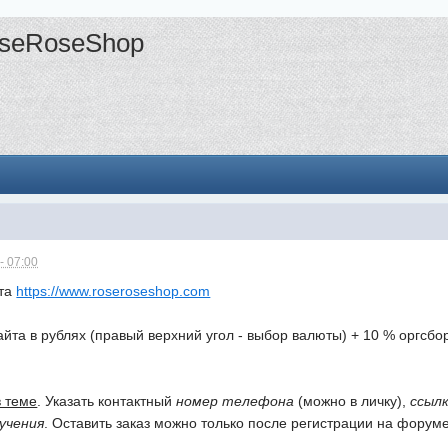
oseRoseShop
- 07:00
йта
https://www.roseroseshop.com
айта в рублях (правый верхний угол - выбор валюты) + 10 % оргсбо
в теме
. Указать контактный
номер телефона
(можно в личку),
ссыл
учения
. Оставить заказ можно только после регистрации на форуме