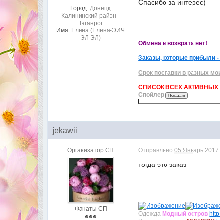
Спасибо за интерес)
Город:
Донецк,
Калининский район -
Таганрог
Имя:
Елена (Елена-ЭЙЧ
ЭЛ ЭЛ)
Обмена и возврата нет!
Заказы, которые прибыли -
Срок поставки в разных мо
СПИСОК ВСЕХ АКТИВНЫХ Т
Спойлер
jekawii
Организатор СП
Отправлено
05 Январь 2017 
тогда это заказ
Фанаты СП
Одежда
Модный остров
htt