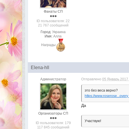
Фанаты СП
ID пользователя: 22
21 767 сообщений
Город:
Украина
Имя:
Алла
Награды:
Elena-hll
Администратор
Отправлено
05 Январь 2017 
это без веса верно?
https://www.roserose...over
Да
Организаторы СП
Участвую!
ID пользователя: 179
117 845 сообщений