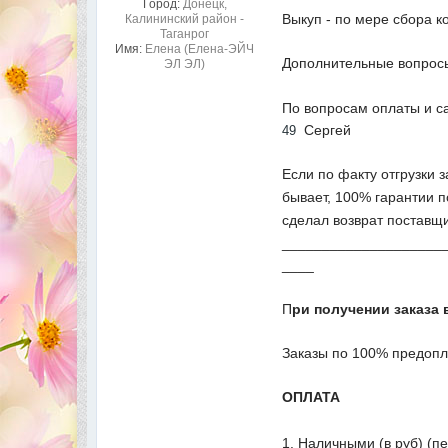
Город:
Донецк,
Выкуп - по мере сбора к
Калининский район -
Таганрог
Имя:
Елена (Елена-ЭЙЧ
Дополнительные вопросы
ЭЛ ЭЛ)
По вопросам оплаты и с
Сергей
49
Если по факту отгрузки 
бывает, 100% гарантии п
сделал возврат поставщи
____________________
____
П
ри получении заказа 
Заказы по 100% предопл
ОПЛАТА
1. Наличными (в руб) (п