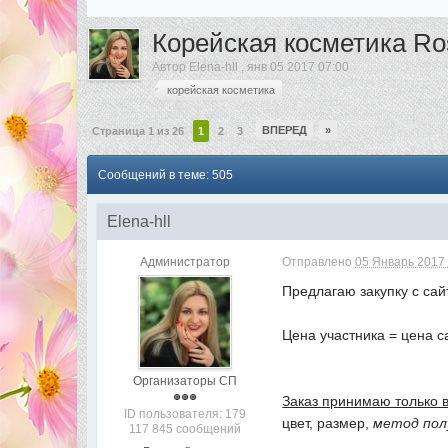
Корейская косметика R
Автор
Elena-hll
,
янв 05 2017 07:00
корейская косметика
ВПЕРЕД
»
Страница 1 из 26
1
2
3
Сообщений в теме: 505
Elena-hll
Администратор
Отправлено
05 Январь 2017 
Предлагаю закупку с са
Цена участника = цена с
Организаторы СП
Заказ принимаю только 
ID пользователя: 179
цвет, размер,
метод пол
117 845 сообщений