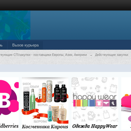
рь
Вызов курьера
твующие СП/закупки - поставщики Европы, Азии, Америки
→
Действующие закупки