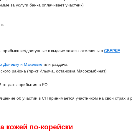
сумме за услуги банка оплачивает участник)
нк
З
- прибывшие/доступные к выдаче заказы отмечены в
СВЕРКЕ
по Донецку и Макеевке
или раздача
ского района (
пр-кт Ильича, остановка Мясокомбинат)
й от даты прибытия в РФ
Решение об участии в СП принимается участником на свой страх и р
за кожей по-корейски