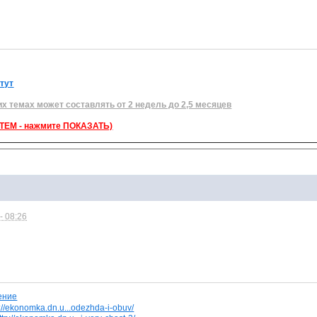
 тут
их темах может составлять от 2 недель до 2,5 месяцев
ЕМ - нажмите ПОКАЗАТЬ)
- 08:26
p://ekonomka.dn.u...odezhda-i-obuv/