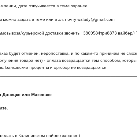
омпании, дата озвучивается в теме заранее
 можно задать в теме или в эл. почту
wzlady@gmail.com
амовывоза/курьерской доставки звонить +3809584три8873 вайбер/+
заказ будет отменен, недопоставка, и по каким-то причинам не смож
олучения товара нет) - оплата возвращается тем способом, которы
к. Банковские проценты и оргсбор не возвращаются.
________________________________________________________
в Донецке или Макеевке
ате.
ередать в Калининском районе заранее)