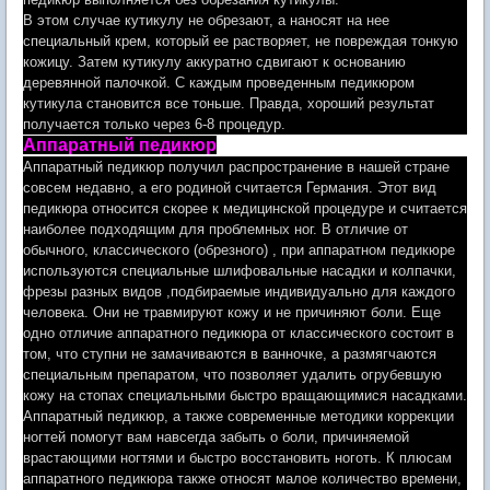
В этом случае кутикулу не обрезают, а наносят на нее
специальный крем, который ее растворяет, не повреждая тонкую
кожицу. Затем кутикулу аккуратно сдвигают к основанию
деревянной палочкой. С каждым проведенным педикюром
кутикула становится все тоньше. Правда, хороший результат
получается только через 6-8 процедур.
Аппаратный педикюр
Аппаратный педикюр получил распространение в нашей стране
совсем недавно, а его родиной считается Германия. Этот вид
педикюра относится скорее к медицинской процедуре и считается
наиболее подходящим для проблемных ног. В отличие от
обычного, классического (обрезного) , при аппаратном педикюре
используются специальные шлифовальные насадки и колпачки,
фрезы разных видов ,подбираемые индивидуально для каждого
человека. Они не травмируют кожу и не причиняют боли. Еще
одно отличие аппаратного педикюра от классического состоит в
том, что ступни не замачиваются в ванночке, а размягчаются
специальным препаратом, что позволяет удалить огрубевшую
кожу на стопах специальными быстро вращающимися насадками.
Аппаратный педикюр, а также современные методики коррекции
ногтей помогут вам навсегда забыть о боли, причиняемой
врастающими ногтями и быстро восстановить ноготь. К плюсам
аппаратного педикюра также относят малое количество времени,