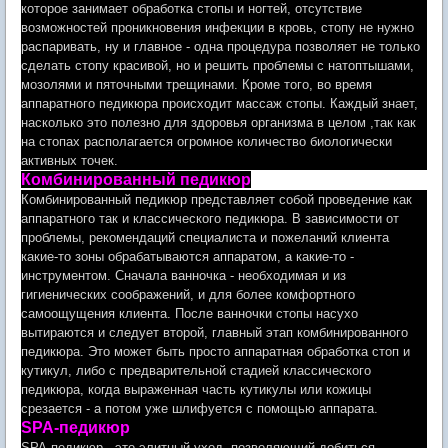
которое занимает обработка стопы и ногтей, отсутствие
возможностей проникновения инфекции в кровь, стопу не нужно
распаривать, ну и главное - одна процедура позволяет не только
сделать стопу красивой, но и решить проблемы с натоптышами,
мозолями и пяточными трещинами. Кроме того, во время
аппаратного педикюра происходит массаж стопы. Каждый знает,
насколько это полезно для здоровья организма в целом ,так как
на стопах располагается огромное количество биологически
активных точек.
Комбинированный педикюр
Комбинированный педикюр представляет собой проведение как
аппаратного так и классического педикюра. В зависимости от
проблемы, рекомендаций специалиста и пожеланий клиента
какие-то зоны обрабатываются аппаратом, а какие-то -
инструментом. Сначала ванночка - необходимая и из
гигиенических соображений, и для более комфортного
самоощущения клиента. После ванночки стопы насухо
вытираются и следует второй, главный этап комбинированного
педикюра. Это может быть просто аппаратная обработка стоп и
кутикул, либо с предварительной стадией классического
педикюра, когда выраженная часть кутикулы или кожицы
срезается - а потом уже шлифуется с помощью аппарата.
SPA-педикюр
SPA-педикюр - это элитный уход ,позволяющий добиться