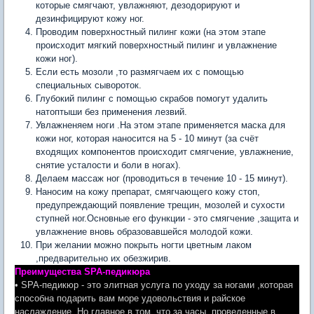
которые смягчают, увлажняют, дезодорируют и
дезинфицируют кожу ног.
Проводим поверхностный пилинг кожи (на этом этапе
происходит мягкий поверхностный пилинг и увлажнение
кожи ног).
Если есть мозоли ,то размягчаем их с помощью
специальных сывороток.
Глубокий пилинг с помощью скрабов помогут удалить
натоптыши без применения лезвий.
Увлажненяем ноги .На этом этапе применяется маска для
кожи ног, которая наносится на 5 - 10 минут (за счёт
входящих компонентов происходит смягчение, увлажнение,
снятие усталости и боли в ногах).
Делаем массаж ног (проводиться в течение 10 - 15 минут).
Наносим на кожу препарат, смягчающего кожу стоп,
предупреждающий появление трещин, мозолей и сухости
ступней ног.Основные его функции - это смягчение ,защита и
увлажнение вновь образовавшейся молодой кожи.
При желании можно покрыть ногти цветным лаком
,предварительно их обезжирив.
Преимущества SPA-педикюра
• SPA-педикюр - это элитная услуга по уходу за ногами ,которая
способна подарить вам море удовольствия и райское
наслаждение. Но главное в том, что за часы, проведенные в