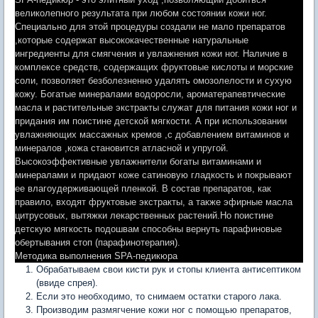
великолепного результата при любом состоянии кожи ног.
Специально для этой процедуры создали не мало препаратов
,которые содержат высококачественные натуральные
ингредиенты для смягчения и увлажнения кожи ног. Наличие в
комплексе средств, содержащих фруктовые кислоты и морские
соли, позволяет безболезненно удалять омозолелости и сухую
кожу. Богатые минералами водоросли, ароматерапевтические
масла и растительные экстракты служат для питания кожи ног и
придания им поистине детской мягкости. А при использовании
увлажняющих массажных кремов ,с добавлением витаминов и
минералов ,кожа становится атласной и упругой.
Высокоэффективные увлажнители богаты витаминами и
минералами и придают коже сатиновую гладкость и покрывают
ее влагоудерживающей пленкой. В состав препаратов, как
правило, входят фруктовые экстракты, а также эфирные масла
цитрусовых, вытяжки лекарственных растений.Но поистине
детскую мягкость подошвам способны вернуть парафиновые
обертывания стоп (парафинотерапия).
Методика выполнения SPA-педикюра
Обрабатываем свои кисти рук и стопы клиента антисептиком
(ввиде спрея).
Если это необходимо, то снимаем остатки старого лака.
Производим размягчение кожи ног с помощью препаратов,