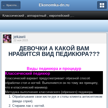
Ekonomka-dn.ru
← Красота и уход, макияж, прически, мода, стиль
Классический , аппаратный , европейский ,...
jekawii
22 ноя 2015
ДЕВОЧКИ А КАКОЙ ВАМ
НРАВИТСЯ ВИД ПЕДИКЮРА???
Виды педикюра и процедур
Классический педикюр
Классический вариант предусматривает обрезной способ
обработки стоп и ногтей. Выполняется он по тому же принципу,
что и классический маникюр.
Методика выполнения классического (обрезного) педикюра.
Обрабатываем свои кисти рук и стопы клиента антисептиком
(ввиде спрея).
Стираем лак с ногтей.