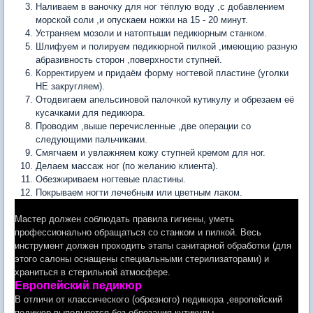
Наливаем в ваночку для ног тёплую воду ,с добавлением
морской соли ,и опускаем ножки на 15 - 20 минут.
Устраняем мозоли и натоптыши педикюрным станком.
Шлифуем и полируем педикюрной пилкой ,имеющию разную
абразивность сторон ,поверхности ступней.
Корректируем и придаём форму ногтевой пластине (уголки
НЕ закругляем).
Отодвигаем апельсиновой палочкой кутикулу и обрезаем её
кусачками для педикюра.
Проводим ,выше перечисленные ,две операции со
следующими пальчиками.
Смягчаем и увлажняем кожу ступней кремом для ног.
Делаем массаж ног (по желанию клиента).
Обезжириваем ногтевые пластины.
Покрываем ногти лечебным или цветным лаком.
Мастер должен соблюдать правила гигиены, уметь
профессионально обращаться со станком и пилкой. Весь
инструмент должен проходить этапы санитарной обработки (для
этого салоны оснащены специальными стерилизаторами) и
храниться в стерильной атмосфере.
Европейский педикюр
В отличи от классического (обрезного) педикюра ,европейский
педикюр выполняется без обрезания кутикулы.