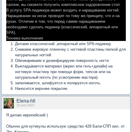
салоне, вы сможете получить комплексное оздоровление стоп.
В услугу SPA-педикюра может входить и наращивание ногтей.
Наращивание на ногах проводят по тому же принципу, что и на
руках. Отличие в том, что перед самим наращиванием
необходимо сделать педикюр (классический, аппаратный или
SPA).
Техника выполнения
Делаем классический ,аппаратный или SPA-педикюр.
Cнимаем жировую пленочку с ногтевой пластины пилкой для
натуральных ногтей.
Обезжириваем и дезинфицируем поверхность ногтя.
Выкладывается материал (акрил или гель+дизайн) на
ногтевую пластину при помощи форм, типсов или на
натуральный ноготь (по усмотрению мастера).
запиливается, шлифуется и полируется ноготь.
Наносится верхнее покрытие.
Elena-hll
22 ноя 2015
Я делаю европейский )
Обычно для кутикулы использую средство 428 Бали-СПП оил, от
Эль-Коразон.