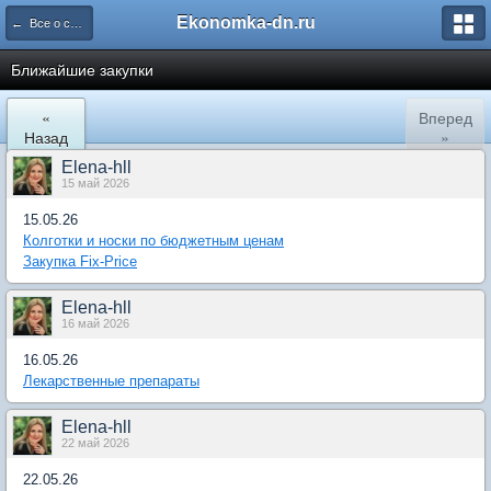
Ekonomka-dn.ru
← Все о совместных покупках на Экономке
Ближайшие закупки
«
Вперед
Назад
»
Elena-hll
15 май 2026
15.05.26
Колготки и носки по бюджетным ценам
Закупка Fix-Price
Elena-hll
16 май 2026
16.05.26
Лекарственные препараты
Elena-hll
22 май 2026
22.05.26