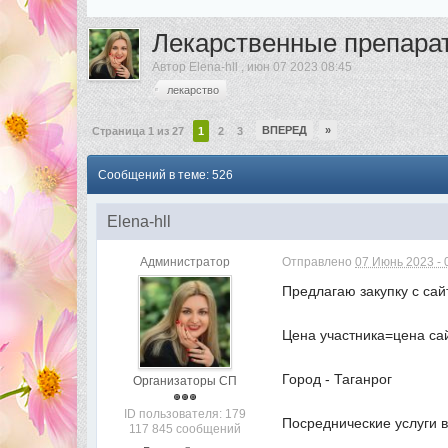
Лекарственные препара
Автор
Elena-hll
,
июн 07 2023 08:45
лекарство
ВПЕРЕД
»
Страница 1 из 27
1
2
3
Сообщений в теме: 526
Elena-hll
Администратор
Отправлено
07 Июнь 2023 - 
Предлагаю закупку с са
Цена участника=цена с
Город - Таганрог
Организаторы СП
ID пользователя: 179
Посреднические услуги в
117 845 сообщений