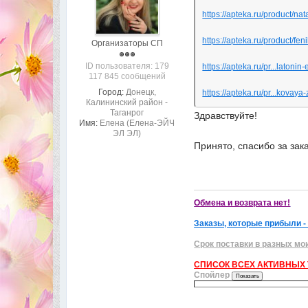
https://apteka.ru/product/nat
https://apteka.ru/product/feni
Организаторы СП
ID пользователя: 179
https://apteka.ru/pr...latonin-
117 845 сообщений
Город:
Донецк,
https://apteka.ru/pr...kovaya
Калининский район -
Таганрог
Здравствуйте!
Имя:
Елена (Елена-ЭЙЧ
ЭЛ ЭЛ)
Принято, спасибо за зак
Обмена и возврата нет!
Заказы, которые прибыли -
Срок поставки в разных мо
СПИСОК ВСЕХ АКТИВНЫХ Т
Спойлер