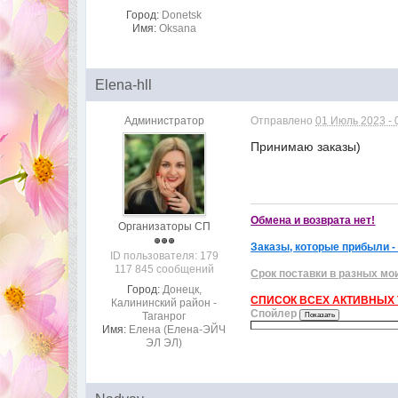
Город:
Donetsk
Имя:
Oksana
Elena-hll
Администратор
Отправлено
01 Июль 2023 - 
Принимаю заказы)
Обмена и возврата нет!
Организаторы СП
Заказы, которые прибыли -
ID пользователя: 179
117 845 сообщений
Срок поставки в разных мо
Город:
Донецк,
СПИСОК ВСЕХ АКТИВНЫХ Т
Калининский район -
Спойлер
Таганрог
Имя:
Елена (Елена-ЭЙЧ
ЭЛ ЭЛ)