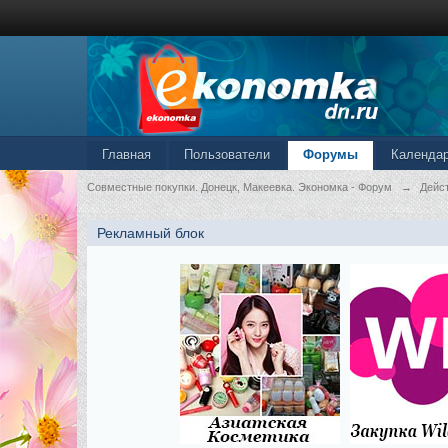
Главная
Пользователи
Форумы
Календа
Совместные покупки. Донецк, Макеевка. Экономка - Форум
→
Дейс
Рекламный блок