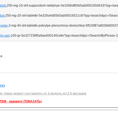
alsid-
250-mg-10-sht-suppozitorii-rektalnye-5e3266df65b5ab0001650633/?pg=/se
but-
250-mg-20-sht-tabletki-5e326a4d65b5ab00016521c6/?pg=/search&pc=/Searc
evalar-
3-mg-40-sht-tabletki-pokrytye-plenochnoj-obolochkoj-5f520f87a8039d000
-zig-zag-
100-gr-5e327238f5a9ae000140cefe/?pg=/search&pc=/Search/ByPhrase (1
аз
 тут
их темах может составлять от 2 недель до 2,5 месяцев
ЕМ - нажмите ПОКАЗАТЬ)