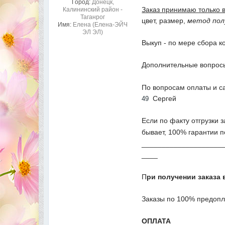
Город:
Донецк,
Заказ принимаю только 
Калининский район -
Таганрог
цвет, размер,
метод пол
Имя:
Елена (Елена-ЭЙЧ
ЭЛ ЭЛ)
Выкуп - по мере сбора к
Дополнительные вопросы
По вопросам оплаты и с
Сергей
49
Если по факту отгрузки 
бывает, 100% гарантии п
____________________
____
П
ри получении заказа 
Заказы по 100% предопл
ОПЛАТА