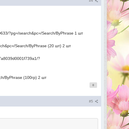
#4
50633/?pg=/search&pc=/Search/ByPhrase 1 шт
ch&pc=/Search/ByPhrase (20 шт) 2 шт
f87a8039d0001f739a1/?
h/ByPhrase (100гр) 2 шт
0
#5