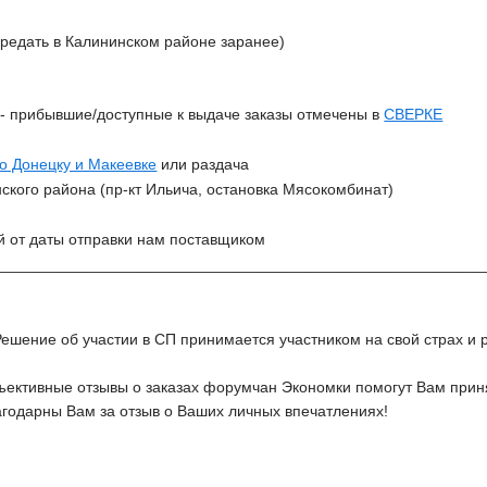
ередать в Калининском районе заранее)
З
- прибывшие/доступные к выдаче заказы отмечены в
СВЕРКЕ
по Донецку и Макеевке
или раздача
ского района (
пр-кт Ильича, остановка Мясокомбинат
)
й от даты отправки нам поставщиком
________________________________________________________
Решение об участии в СП принимается участником на свой страх и р
ективные отзывы о заказах форумчан Экономки помогут Вам приня
агодарны Вам за отзыв о Ваших личных впечатлениях!