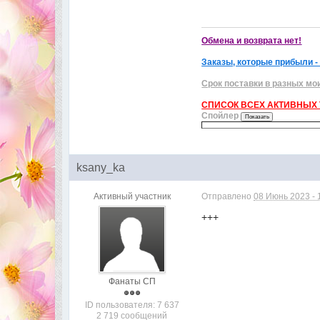
Обмена и возврата нет!
Заказы, которые прибыли -
Срок поставки в разных мо
СПИСОК ВСЕХ АКТИВНЫХ Т
Спойлер
ksany_ka
Активный участник
Отправлено
08 Июнь 2023 - 
+++
Фанаты СП
ID пользователя: 7 637
2 719 сообщений