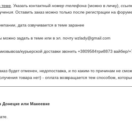
в теме
. Указать контактный
номер телефона
(можно в личку),
ссылк
учения
. Оставить заказ можно только после регистрации на форуме
омпании, дата озвучивается в теме заранее
 можно задать в теме или в эл. почту
wzlady@gmail.com
амовывоза/курьерской доставки звонить +3809584три8873 вайбер/+
заказ будет отменен, недопоставка, и по каким-то причинам не смож
олучения товара нет) - оплата возвращается тем способом, котор
________________________________________________________
в Донецке или Макеевке
ате.