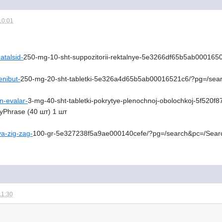
10:01
atalsid-
250-mg-10-sht-suppozitorii-rektalnye-5e3266df65b5ab00016
enibut-
250-mg-20-sht-tabletki-5e326a4d65b5ab00016521c6/?pg=/sear
in-evalar-
3-mg-40-sht-tabletki-pokrytye-plenochnoj-obolochkoj-5f520
yPhrase (40 шт) 1 шт
ya-zig-zag-
100-gr-5e327238f5a9ae000140cefe/?pg=/search&pc=/Searc
11:30