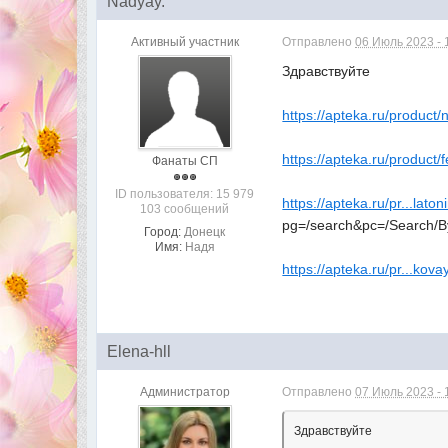
Nadyay.
Активный участник
Отправлено
06 Июль 2023 - 
Здравствуйте
https://apteka.ru/product/n
https://apteka.ru/product/f
Фанаты СП
ID пользователя: 15 979
https://apteka.ru/pr...laton
103 сообщений
pg=/search&pc=/Search/B
Город:
Донецк
Имя:
Надя
https://apteka.ru/pr...kova
Elena-hll
Администратор
Отправлено
07 Июль 2023 - 
Здравствуйте