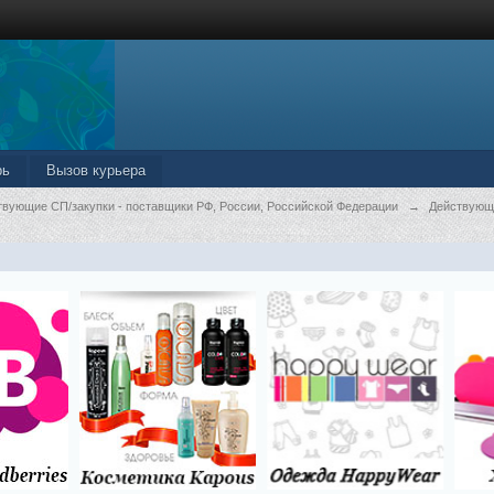
рь
Вызов курьера
твующие СП/закупки - поставщики РФ, России, Российской Федерации
→
Действующ