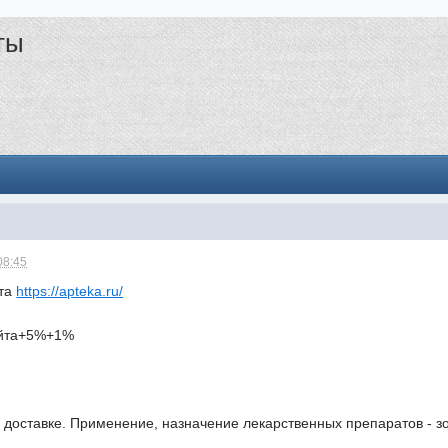
ты
08:45
йта
https://apteka.ru/
айта+5%+1%
 доставке. Применение, назначение лекарственных препаратов - з