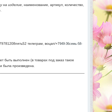
у на изделие
, наименование, артикул, количество,
.
79781208пять52 телеграм, воцап/+7
949-36семь-58-
ет быть выполнен (в товарах под заказ такое
ым была произведена.
___________________________________________