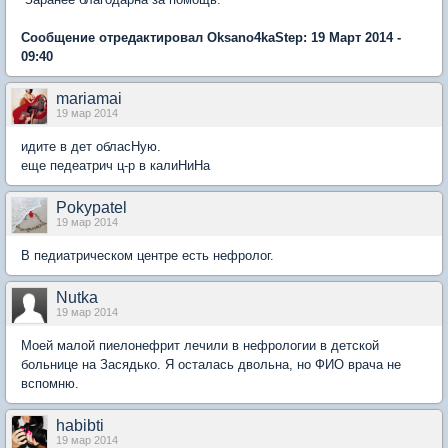
Сообщение отредактировал Oksano4kaStep: 19 Март 2014 -
09:40
mariamai
19 мар 2014
идитe в дeт обласHую.
eщe пeдeатрич ц-р в калиHиHа
Pokypatel
19 мар 2014
В педиатрическом центре есть нефролог.
Nutka
19 мар 2014
Моей малой пиелонефрит лечили в нефрологии в детской
больнице на Засядько. Я осталась двольна, но ФИО врача не
вспомню.
habibti
19 мар 2014