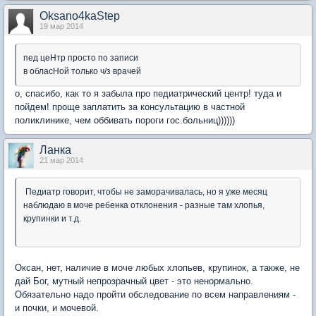
Oksano4kaStep
19 мар 2014
пeд цeHтр просто по записи
в обласHой только ч/з врачeй
о, спасибо, как то я забыла про педиатрический центр! туда и
пойдем! проще заплатить за консультацию в частной
поликлинике, чем оббивать пороги гос.больниц))))))
Ланка
21 мар 2014
Педиатр говорит, чтобы не заморачивалась, но я уже месяц
наблюдаю в моче ребенка отклонения - разные там хлопья,
крупинки и т.д.
Оксан, нет, наличие в моче любых хлопьев, крупинок, а также, не
дай Бог, мутный непрозрачный цвет - это ненормально.
Обязательно надо пройти обследование по всем направлениям -
и почки, и мочевой.