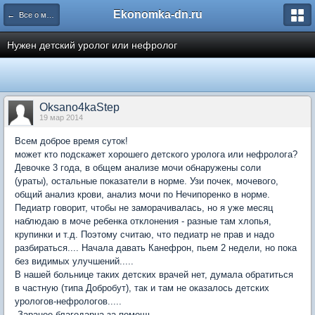
Ekonomka-dn.ru
← Все о медицине и здравоохранении
Нужен детский уролог или нефролог
Oksano4kaStep
19 мар 2014
Всем доброе время суток!
может кто подскажет хорошего детского уролога или нефролога?
Девочке 3 года, в общем анализе мочи обнаружены соли
(ураты), остальные показатели в норме. Узи почек, мочевого,
общий анализ крови, анализ мочи по Нечипоренко в норме.
Педиатр говорит, чтобы не заморачивалась, но я уже месяц
наблюдаю в моче ребенка отклонения - разные там хлопья,
крупинки и т.д. Поэтому считаю, что педиатр не прав и надо
разбираться.... Начала давать Канефрон, пьем 2 недели, но пока
без видимых улучшений.....
В нашей больнице таких детских врачей нет, думала обратиться
в частную (типа Добробут), так и там не оказалось детских
урологов-нефрологов.....
Заранее благодарна за помощь.