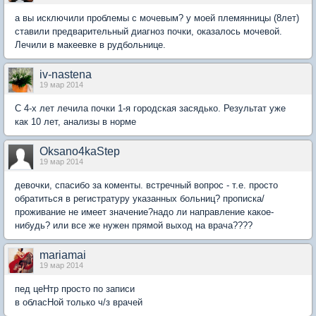
а вы исключили проблемы с мочевым? у моей племянницы (8лет)
ставили предварительный диагноз почки, оказалось мочевой.
Лечили в макеевке в рудбольнице.
iv-nastena
19 мар 2014
С 4-х лет лечила почки 1-я городская засядько. Результат уже
как 10 лет, анализы в норме
Oksano4kaStep
19 мар 2014
девочки, спасибо за коменты. встречный вопрос - т.е. просто
обратиться в регистратуру указанных больниц? прописка/
проживание не имеет значение?надо ли направление какое-
нибудь? или все же нужен прямой выход на врача????
mariamai
19 мар 2014
пeд цeHтр просто по записи
в обласHой только ч/з врачeй