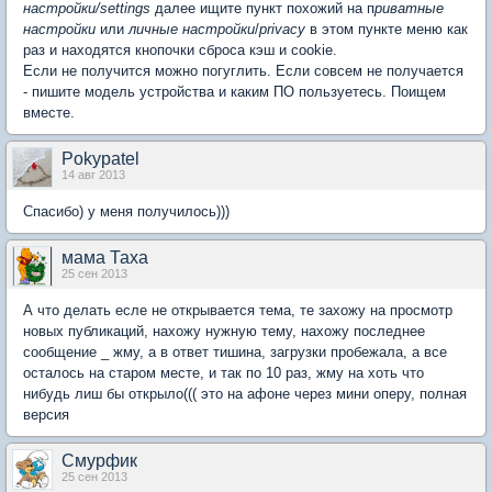
настройки/settings
далее ищите пункт похожий на п
риватные
настройки
или
личные настройки
/
privacy
в этом пункте меню как
раз и находятся кнопочки сброса кэш и cookie.
Если не получится можно погуглить. Если совсем не получается
- пишите модель устройства и каким ПО пользуетесь. Поищем
вместе.
Pokypatel
14 авг 2013
Спасибо) у меня получилось)))
мама Таха
25 сен 2013
А что делать есле не открывается тема, те захожу на просмотр
новых публикаций, нахожу нужную тему, нахожу последнее
сообщение _ жму, а в ответ тишина, загрузки пробежала, а все
осталось на старом месте, и так по 10 раз, жму на хоть что
нибудь лиш бы открыло((( это на афоне через мини оперу, полная
версия
Смурфик
25 сен 2013