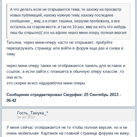
А что делать есле не открывается тема, те захожу на просмотр
новых публикаций, нахожу нужную тему, нахожу последнее
сообщение _ жму, а в ответ тишина, загрузки пробежала, а все
осталось на старом месте, и так по 10 раз, жму на хоть что нибудь
лиш бы открыло((( это на афоне через мини оперу, полная версия
Татьяна, через мини-оперу часто не открывает, пробуйте
перезагружать страницу или войти в форум еще раз и снова в
тему
через мини оперу также не отображается панель для вставок и
ссылок, а если зайти с планшета в обычную оперу классик ,то
она есть
это скорее всего надоработка мини оперы
Сообщение отредактировал Смурфик: 25 Сентябрь 2013 -
06:42
Гость_Танука_*
04 окт 2013
У меня сейчас отображается не то чтобы полная версия, но и не
очень мобильная. Картинок на главной странице форума не вижу,