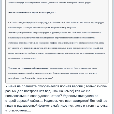
В этой теме будут рассматриваться вопросы, связанные с мобильной версией нашего форума.
Что же такое мобильная версия и как ее увидеть?
Система сама идентифицирует ваш браузер, и в зависимости от этого включает вам полную версию форума
или мобильную. Как видно из названий версий, предназначение у них разное.
Полная версия рассчитана на красоту форума и удобную работу с ним. Оснащена множеством кнопок и
всплывающих окон, инструментов форматирования и прочими дополнительными возможностями.
Мобильная версия рассчитана на сокращение трафика и максимально простое отображение форума. Здесь
нет удобств! Это версия предназначена для просмотра форума, а не для полноценной работы с ним. Да тут
можно написать ответ, добавить ссылку или даже картинку, но для этого нужно знать некоторые хитрости, о
которых мы и поговорим далее.
Тем, кого не устраивает мобильная версия
– дальше можно не читать! Просто нажмите на своем
планшете кнопочку «перейти на полную версию» (она расположена в нижнем левом углу экрана) и
пользуйтесь полной версией в свое удовольствие!
У меня на планшете отображается полная версия ( только кнопок
разных для настроек нет ведь как на компе) как же ею
пользоваться в свое удовольствие? Удовольствие ушло со
старой версией сайта.... Надеюсь что все наладится! Вот сейчас
пишу в расширенной форме- смайликов нет, хоть и стоит галочка,
что включены....