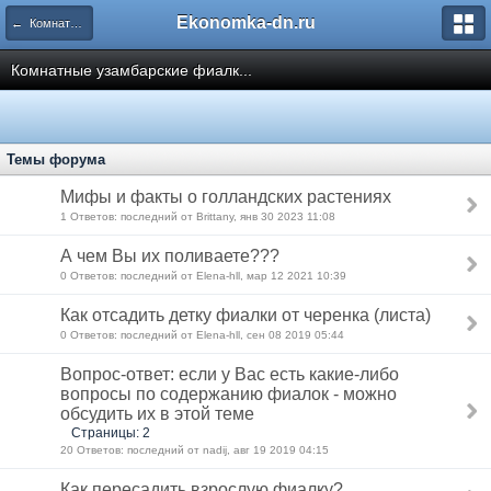
Ekonomka-dn.ru
← Комнатные Растения
Комнатные узамбарские фиалк...
Темы форума
Мифы и факты о голландских растениях
1 Ответов: последний от Brittany, янв 30 2023 11:08
А чем Вы их поливаете???
0 Ответов: последний от Elena-hll, мар 12 2021 10:39
Как отсадить детку фиалки от черенка (листа)
0 Ответов: последний от Elena-hll, сен 08 2019 05:44
Вопрос-ответ: если у Вас есть какие-либо
вопросы по содержанию фиалок - можно
обсудить их в этой теме
Страницы: 2
20 Ответов: последний от nadij, авг 19 2019 04:15
Как пересадить взрослую фиалку?