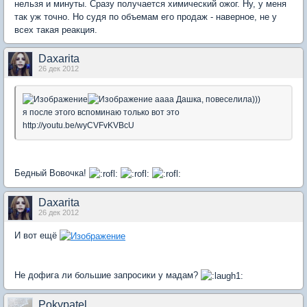
нельзя и минуты. Сразу получается химический ожог. Ну, у меня
так уж точно. Но судя по объемам его продаж - наверное, не у
всех такая реакция.
Daxarita
26 дек 2012
аааа Дашка, повеселила)))
я после этого вспоминаю только вот это
http://youtu.be/wyCVFvKVBcU
Бедный Вовочка!
Daxarita
26 дек 2012
И вот ещё
Не дофига ли большие запросики у мадам?
Pokypatel