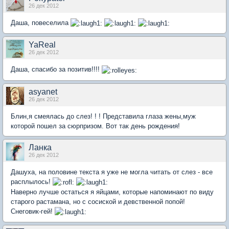
26 дек 2012
Даша, повеселила
YaReal
26 дек 2012
Даша, спасибо за позитив!!!!
asyanet
26 дек 2012
Блин,я смеялась до слез! ! ! Представила глаза жены,муж
которой пошел за сюрпризом. Вот так день рождения!
Ланка
26 дек 2012
Дашуха, на половине текста я уже не могла читать от слез - все
расплылось!
Наверно лучше остаться я яйцами, которые напоминают по виду
старого растамана, но с сосиской и девственной попой!
Снеговик-гей!