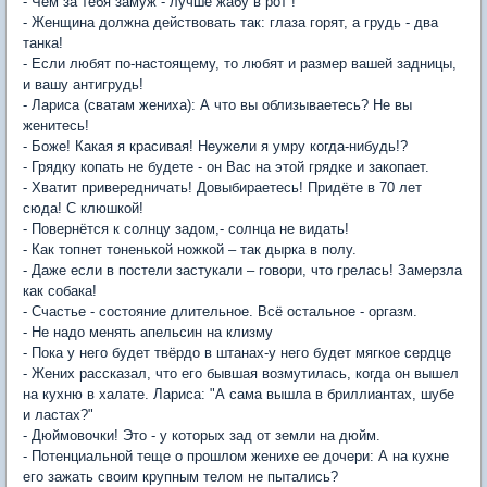
- Чем за тебя замуж - лучше жабу в рот !
- Женщина должна действовать так: глаза горят, а грудь - два
танка!
- Если любят по-настоящему, то любят и размер вашей задницы,
и вашу антигрудь!
- Лариса (сватам жениха): А что вы облизываетесь? Не вы
женитесь!
- Боже! Какая я красивая! Неужели я умру когда-нибудь!?
- Грядку копать не будете - он Вас на этой грядке и закопает.
- Хватит привередничать! Довыбираетесь! Придёте в 70 лет
сюда! С клюшкой!
- Повернётся к солнцу задом,- солнца не видать!
- Как топнет тоненькой ножкой – так дырка в полу.
- Даже если в постели застукали – говори, что грелась! Замерзла
как собака!
- Счастье - состояние длительное. Всё остальное - оргазм.
- Не надо менять апельсин на клизму
- Пока у него будет твёрдо в штанах-у него будет мягкое сердце
- Жених рассказал, что его бывшая возмутилась, когда он вышел
на кухню в халате. Лариса: "А сама вышла в бриллиантах, шубе
и ластах?"
- Дюймовочки! Это - у которых зад от земли на дюйм.
- Потенциальной теще о прошлом женихе ее дочери: А на кухне
его зажать своим крупным телом не пытались?