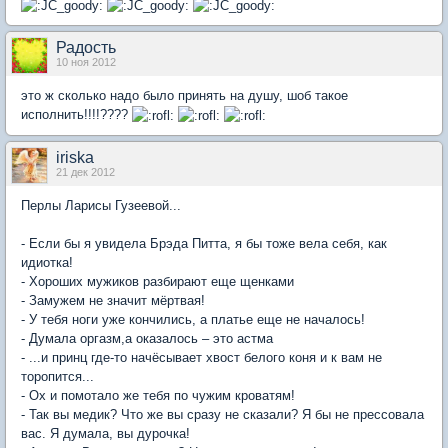
Радость
10 ноя 2012
это ж сколько надо было принять на душу, шоб такое
исполнить!!!!????
iriska
21 дек 2012
Перлы Ларисы Гузеевой...
- Если бы я увидела Брэда Питта, я бы тоже вела себя, как
идиотка!
- Хороших мужиков разбирают еще щенками
- Замужем не значит мёртвая!
- У тебя ноги уже кончились, а платье еще не началось!
- Думала оргазм,а оказалось – это астма
- ...и принц где-то начёсывает хвост белого коня и к вам не
торопится...
- Ох и помотало же тебя по чужим кроватям!
- Так вы медик? Что же вы сразу не сказали? Я бы не прессовала
вас. Я думала, вы дурочка!