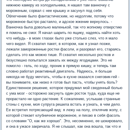
нижнюю камеру из холодильника, я нашел там ванночку с
мороженым, сорвал с нее крышку и засунул под себя.
Облегчение было фантастическим, но недолгим, потому что
мороженое быстро растаяло, и адское жжение вернулось. -
Ванночка была довольно маленькой, так что жопному отверстию
я помочь не смог. Я начал шарить по ящику, надеясь найти хоть
что нибудь - в моих глазах было уже столько слез, что я мало
чего видел. Я схватил пакет, в котором, как я узнал позже,
лежали замороженные ростки фасоли, и разорвал его, стараясь
сделать это как можно тише. Я схватил несколько ростков и
безуспешно попытался зажать их между ягодицами. Это не
помогло - гель, по ходу, проник в прямую кишку, и теперь там
словно работал реактивный двигатель. Надеюсь, я больше
никогда не буду мечтать, чтобы в кухне оказался снеговик-гей -
вы понимаете, как низко я готов был пасть, чтобы унять боль?
Единственное решение, которое придумал мой сведенный болью
с ума мозг - осторожно засунуть один росток туда, куда еще не
прорастало ни одно растение. К сожалению, услышав странные
стоны с кухни, моя супруга решила встать и узнать, в чем дело.
Ее встретил потрясающий вид: я лежу на полу, отклячив жопу, с
которой стекает клубничное мороженое, и пихаю в себя фасоль
со словами "О, как же хорошо". Это, несомненно, ее шокировало,
и она в ужасе закричала. Я не слышал, как она вошла, так что и