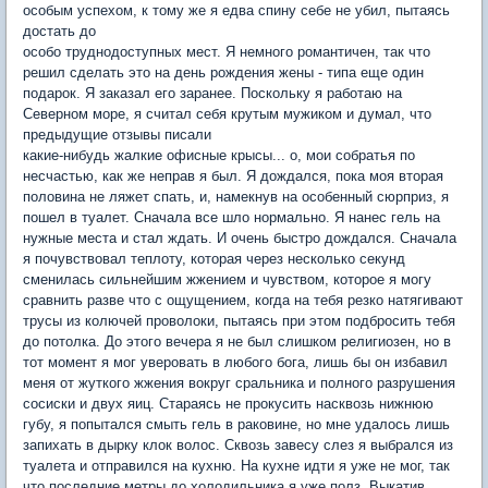
особым успехом, к тому же я едва спину себе не убил, пытаясь
достать до
особо труднодоступных мест. Я немного романтичен, так что
решил сделать это на день рождения жены - типа еще один
подарок. Я заказал его заранее. Поскольку я работаю на
Северном море, я считал себя крутым мужиком и думал, что
предыдущие отзывы писали
какие-нибудь жалкие офисные крысы... о, мои собратья по
несчастью, как же неправ я был. Я дождался, пока моя вторая
половина не ляжет спать, и, намекнув на особенный сюрприз, я
пошел в туалет. Сначала все шло нормально. Я нанес гель на
нужные места и стал ждать. И очень быстро дождался. Сначала
я почувствовал теплоту, которая через несколько секунд
сменилась сильнейшим жжением и чувством, которое я могу
сравнить разве что с ощущением, когда на тебя резко натягивают
трусы из колючей проволоки, пытаясь при этом подбросить тебя
до потолка. До этого вечера я не был слишком религиозен, но в
тот момент я мог уверовать в любого бога, лишь бы он избавил
меня от жуткого жжения вокруг сральника и полного разрушения
сосиски и двух яиц. Стараясь не прокусить насквозь нижнюю
губу, я попытался смыть гель в раковине, но мне удалось лишь
запихать в дырку клок волос. Сквозь завесу слез я выбрался из
туалета и отправился на кухню. На кухне идти я уже не мог, так
что последние метры до холодильника я уже полз. Выкатив