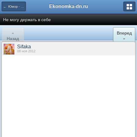
Ekonomka-dn.ru
← Юмор - смешные истории из жизни, анекдоты
Не могу держать в себе
«
Вперед
Назад
»
Sifaka
08 ноя 2012