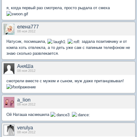
я, когда первый раз смотрела, просто рыдала от смеха
елена777
08 ноя 2012
Натусик, посмешила,
задала позитивчику и от
компа хоть отвлекла, а то деть уже сам с папиным телефоном не
знаю сколько развлекается.
АняШа
08 ноя 2012
смотрели вместе с мужем и сыном, муж даже пританцовывал!
a_lion
08 ноя 2012
Ой Наташа насмешила
verulya
08 ноя 2012