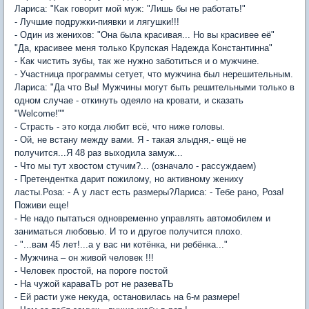
Лариса: "Как говорит мой муж: "Лишь бы не работать!"
- Лучшие подружки-пиявки и лягушки!!!
- Один из женихов: "Она была красивая... Но вы красивее её"
"Да, красивее меня только Крупская Надежда Константинна"
- Как чистить зубы, так же нужно заботиться и о мужчине.
- Участница программы сетует, что мужчина был нерешительным.
Лариса: "Да что Вы! Мужчины могут быть решительными только в
одном случае - откинуть одеяло на кровати, и сказать
"Welcome!""
- Страсть - это когда любит всё, что ниже головы.
- Ой, не встану между вами. Я - такая злыдня,- ещё не
получится...Я 48 раз выходила замуж...
- Что мы тут хвостом стучим?... (означало - рассуждаем)
- Претендентка дарит пожилому, но активному жениху
ласты.Роза: - А у ласт есть размеры?Лариса: - Тебе рано, Роза!
Поживи еще!
- Не надо пытаться одновременно управлять автомобилем и
заниматься любовью. И то и другое получится плохо.
- "...вам 45 лет!...а у вас ни котёнка, ни ребёнка..."
- Мужчина – он живой человек !!!
- Человек простой, на пороге постой
- На чужой караваТЬ рот не разеваТЬ
- Ей расти уже некуда, остановилась на 6-м размере!