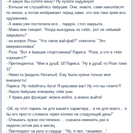
- А какую Вы хотите жену? Ну купите надувную!
- Больше не слушайтесь бабушек. Они, знаете, сами наколбасят
по жизни, а потом изображают перед нами, что они таки прям все
одуванчики.
- А мама уже постелила все... пардон, стол накрыла...
- Мама мне говорит: "Когда выходишь из себя,- рот не забывай
закрывать!"
- на вопрос Розы: "Что такое вай-фай?" ответила: "Это
микроволновка"
- Роза: "Вот я бывшая спортсменка!"Лариса: "Роза, а что в тебе
хорошего?"
- Претендентка: "Мне в душЕ 16"Лариса: "Ну в душЕ-то Розе тоже
11"
- Невеста (модель Наталья): Ему была нужна только моя
внешность!
Лариса: Ну побойтесь бога! Я красивее вас! Ну что вы гоните?!
- Назло бабушке отморожу себе уши
- У брака две функции: можно войти, а можно выйти!
-Ой, ну этот парень не для вашего характера....и не для моего....я
бы его просто сломала через колено на следующий день!"
- Отвыкать нужно постепенно.... сначала изменять раз в
неделю,потом раз в месяц...
- Претендент на руку и сердце : "Ну, я пел, танцевал..."