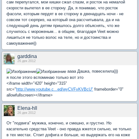
сам перепугался, мои кишки сжал спазм, и росток на немалой
скорости вылетел в ее сторону. Да, я понимаю, что росток
фасоли, которым пердят в ее сторону в двенадцать ночи - не
совсем тот сюрприз, на который она рассчитывала, да и на
следующий день детям пришлось долго объяснять, что же
случилось с мороженым... в общем, благодаря Veet можно
лишиться не только волос на теле, но и достоинства и
самоуважения))
garddina
26 дек 2012
аааа Дашка, повеселила)))
я после этого вспоминаю только вот это
<iframe width="420" height="315"
src="
http://www.youtube.c...ed/wyCVFvKVBcU"
frameborder="0"
allowfullscreen></iframe>
Elena-hll
26 дек 2012
От "подвига" мужика, конечно, и смешно, и грустно. Но
касательно средства Veet - оно правда жжется сильно, не только
в тех местах. Стоит дофига и больше, но выдержать его на коже