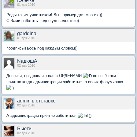
Юлечка
01 дек 2010
Рады таким участникам! Вы - пример для многих!))
С Вами работать - одно удовольствие)
garddina
01 дек 2010
поодписываюсь под каждым словом))
NадюшА
02 дек 2010
Девочки, поздравляю вас с ОРДЕНАМИ
вот всё-таки
приятно когда администрация заботиться о своих форумчанах.
admin в отставке
02 дек 2010
А администрации приятно заботиться
))
Бьюти
02 дек 2010