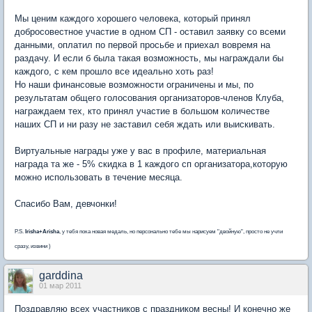
Мы ценим каждого хорошего человека, который принял
добросовестное участие в одном СП - оставил заявку со всеми
данными, оплатил по первой просьбе и приехал вовремя на
раздачу. И если б была такая возможность, мы награждали бы
каждого, с кем прошло все идеально хоть раз!
Но наши финансовые возможности ограничены и мы, по
результатам общего голосования организаторов-членов Клуба,
награждаем тех, кто принял участие в большом количестве
наших СП и ни разу не заставил себя ждать или выискивать.
Виртуальные награды уже у вас в профиле, материальная
награда та же - 5% скидка в 1 каждого сп организатора,которую
можно использовать в течение месяца.
Спасибо Вам, девчонки!
P.S.
Irisha+Arisha
, у тебя пока новая медаль, но персонально тебе мы нарисуем "двойную", просто не учли
сразу, извини )
garddina
01 мар 2011
Поздравляю всех участников с праздником весны! И конечно же