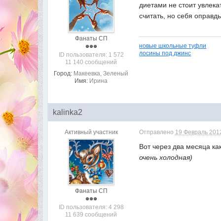
диетами не стоит увлека
считать, но себя оправд
Фанаты СП
новые школьные туфли
лосины под джинс
ID пользователя: 1 572
11 140 сообщений
Город:
Макеевка, Зеленый
Имя:
Ирина
kalinka2
Активный участник
Отправлено
19 Февраль 2012
Вот через два месяца ка
очень холодная)
Фанаты СП
ID пользователя: 4 298
11 639 сообщений