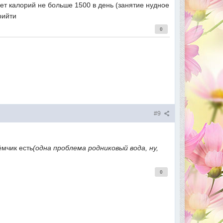
ет калорий не больше 1500 в день (занятие нудное
рийти
0
#9
ёмчик есть
(одна проблема родниковый вода, ну,
0