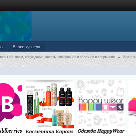
рь
Вызов курьера
оворы обо всем, обсуждения, советы, интересная и полезная информация
→
Болталк