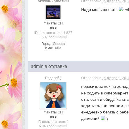
Активный участник
Отправлено
19 Февраль 2012
Надо меньше есть!
Фанаты СП
ID пользователя: 1 827
1 507 сообщений
Город:
Донецк
Имя:
Вика
admin в отставке
Рядовой )
Отправлено
19 Февраль 2012
повесить замок на холод
не ходить в супермаркет 
от злости и обиды качать
ходить только пешком в 
ежедневно бегать с ребе
Фанаты СП
движений
ID пользователя: 1
6 943 сообщений