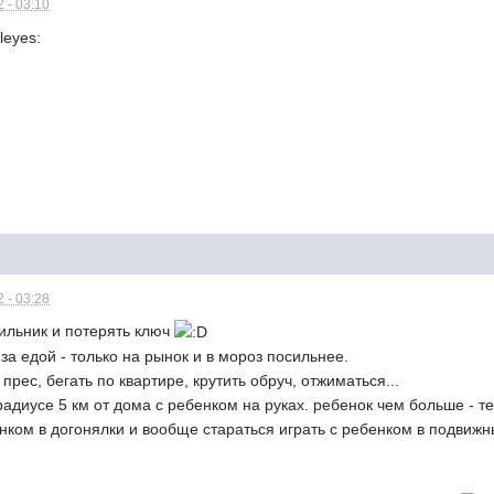
 - 03:10
 - 03:28
ильник и потерять ключ
за едой - только на рынок и в мороз посильнее.
 прес, бегать по квартире, крутить обруч, отжиматься...
радиусе 5 км от дома с ребенком на руках. ребенок чем больше - т
нком в догонялки и вообще стараться играть с ребенком в подвижн