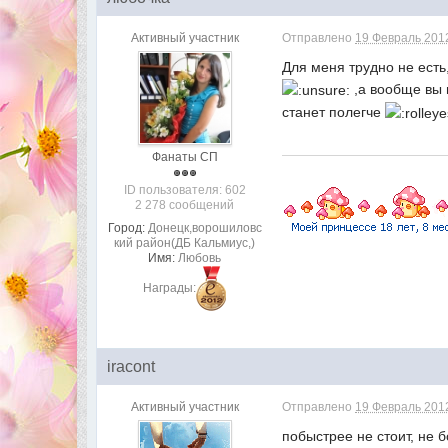
Активный участник
Отправлено
19 Февраль 2012
Для меня трудно не есть
,а вообще вы 
станет полегче
Фанаты СП
ID пользователя: 602
2 278 сообщений
Город:
Донецк,ворошиловс
кий район(ДБ Кальмиус,)
Имя:
Любовь
Награды:
iracont
Активный участник
Отправлено
19 Февраль 2012
побыстрее не стоит, не 