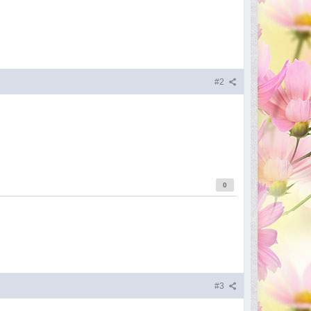
#2
0
#3