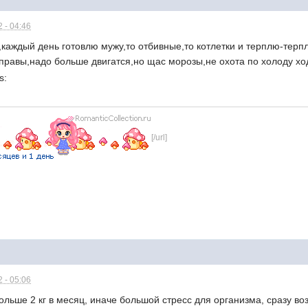
 - 04:46
,каждый день готовлю мужу,то отбивные,то котлетки и терплю-терпл
правы,надо больше двигатся,но щас морозы,не охота по холоду хо
[/url]
 - 05:06
больше 2 кг в месяц, иначе большой стресс для организма, сразу в