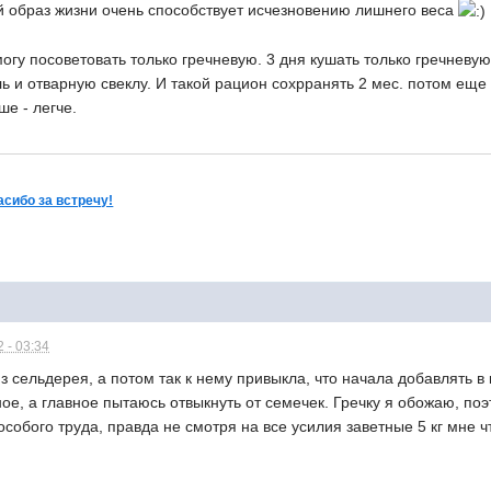
ой образ жизни очень способствует исчезновению лишнего веса
могу посоветовать только гречневую. 3 дня кушать только гречневу
ь и отварную свеклу. И такой рацион сохрранять 2 мес. потом еще
ше - легче.
асибо за встречу!
 - 03:34
з сельдерея, а потом так к нему привыкла, что начала добавлять в
ое, а главное пытаюсь отвыкнуть от семечек. Гречку я обожаю, поэ
особого труда, правда не смотря на все усилия заветные 5 кг мне ч