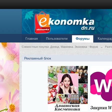
Главная
Пользователи
Форумы
Календа
Совместные покупки. Донецк, Макеевка. Экономка - Форум
→
Разг
Рекламный блок