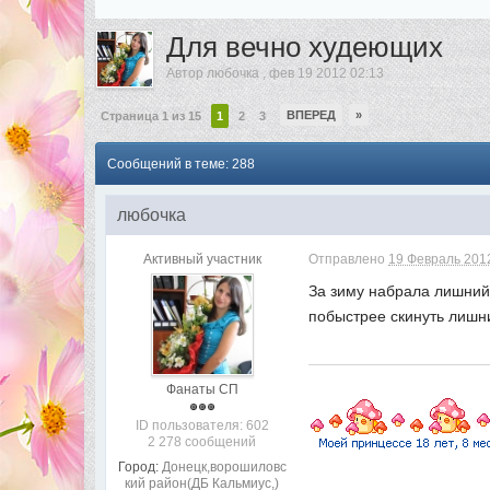
Для вечно худеющих
Автор
любочка
,
фев 19 2012 02:13
ВПЕРЕД
»
Страница 1 из 15
1
2
3
Сообщений в теме: 288
любочка
Активный участник
Отправлено
19 Февраль 2012
За зиму набрала лишний 
побыстрее скинуть лишн
Фанаты СП
ID пользователя: 602
2 278 сообщений
Город:
Донецк,ворошиловс
кий район(ДБ Кальмиус,)