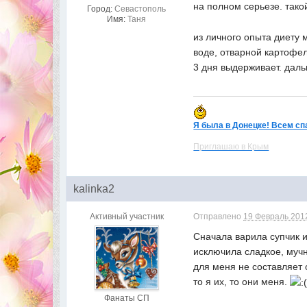
на полном серьезе. так
Город:
Севастополь
Имя:
Таня
из личного опыта диету 
воде, отварной картофел
3 дня выдерживает. даль
Я была в Донецке! Всем сп
Приглашаю в Крым
kalinka2
Активный участник
Отправлено
19 Февраль 2012
Сначала варила супчик и
исключила сладкое, мучн
для меня не составляет 
то я их, то они меня.
Фанаты СП