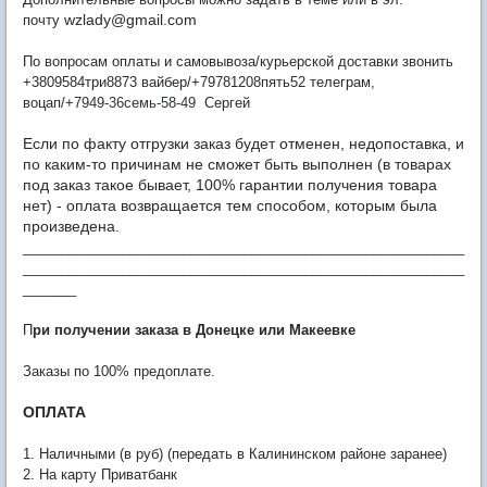
wzlady@gmail.com
почту
По вопросам оплаты и самовывоза/курьерской доставки звонить
+3809584три8873 вайбер/+79781208пять52 телеграм,
воцап/+7
949-36семь-58-49
Сергей
Если по факту отгрузки заказ будет отменен, недопоставка, и
по каким-то причинам не сможет быть выполнен (в товарах
под заказ такое бывает, 100% гарантии получения товара
нет) - оплата возвращается тем способом, которым была
произведена.
__________________________________________________________
__________________________________________________________
_______
П
ри получении заказа в Донецке или Макеевке
Заказы по 100% предоплате.
ОПЛАТА
1. Наличными (в руб) (передать в Калининском районе заранее)
2. На карту Приватбанк