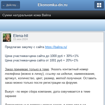
Ekonomka-dn.ru
← Действующие закупки
Сумки натуральная кожа Balina
Elena-hll
15 июн 2024
Предлагаю закупку с сайта
https://balina.ru/
Цена участника=цена сайта до 1000 руб + 30%+1%
Цена участника=цена сайта от 1001 руб + 20%+1%
Заказ принимаю только в теме
. Указать контактный
номер
телефона
(можно в личку),
ссылку на изделие
, наименование,
артикул, количество, цвет, размер,
метод получения
. Оставить
заказ можно только после регистрации на форуме.
Выкуп - по мере сбора компании, дата озвучивается в теме
заранее
Дополнительные вопросы можно задать в теме или в эл.