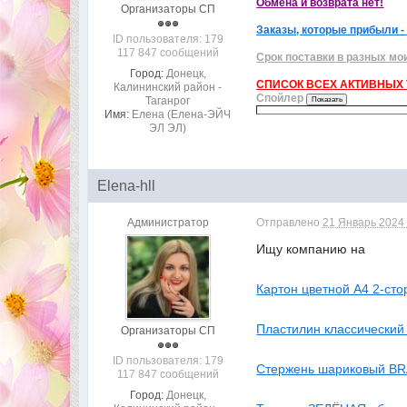
Обмена и возврата нет!
Организаторы СП
Заказы, которые прибыли -
ID пользователя: 179
117 847 сообщений
Срок поставки в разных мо
Город:
Донецк,
СПИСОК ВСЕХ АКТИВНЫХ Т
Калининский район -
Спойлер
Таганрог
Имя:
Елена (Елена-ЭЙЧ
ЭЛ ЭЛ)
Elena-hll
Администратор
Отправлено
21 Январь 2024 
Ищу компанию на
Картон цветной А4 2-с
Пластилин классический 
Организаторы СП
ID пользователя: 179
Стержень шариковый BR
117 847 сообщений
Город:
Донецк,