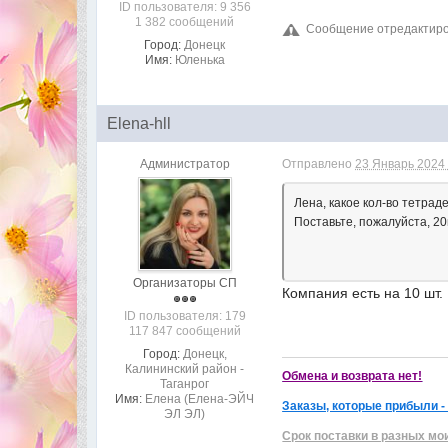
ID пользователя: 9 356
1 382 сообщений
Сообщение отредактирова
Город:
Донецк
Имя:
Юленька
Elena-hll
Администратор
Отправлено
23 Январь 2024 
Лена, какое кол-во тетрад
Поставьте, пожалуйста, 2
Организаторы СП
Компания есть на 10 шт.
ID пользователя: 179
117 847 сообщений
Город:
Донецк,
Калининский район -
Обмена и возврата нет!
Таганрог
Имя:
Елена (Елена-ЭЙЧ
Заказы, которые прибыли -
ЭЛ ЭЛ)
Срок поставки в разных мо