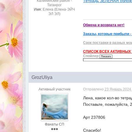
Тетрадь ЗЕЛЁНАЯ облож
Калининский район -
Таганрог
Имя:
Елена (Елена-ЭЙЧ
ЭЛ ЭЛ)
Обмена и возврата нет!
Заказы, которые прибыли -
Срок поставки в разных мо
СПИСОК ВСЕХ АКТИВНЫХ Т
Спойлер
GrozUliya
Активный участник
Отправлено
23 Январь 2024 
Лена, какое кол-во тетр
Поставьте, пожалуйста, 
Арт 237806
Фанаты СП
Спасибо!