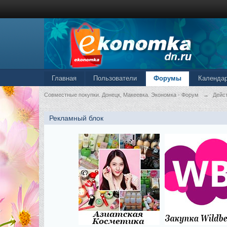
Главная
Пользователи
Форумы
Календа
Совместные покупки. Донецк, Макеевка. Экономка - Форум
→
Дейс
Рекламный блок