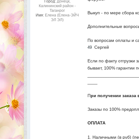
Город:
Донецк,
Калининский район -
Таганрог
Выкуп - по мере сбора к
Имя:
Елена (Елена-ЭЙЧ
ЭЛ ЭЛ)
Дополнительные вопросы
По вопросам оплаты и с
Сергей
49
Если по факту отгрузки 
бывает, 100% гарантии п
____________________
____
П
ри получении заказа 
Заказы по 100% предопл
ОПЛАТА
1. Наличными (в руб) (п