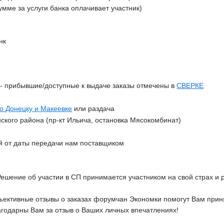
сумме за услуги банка оплачивает участник)
нк
З
- прибывшие/доступные к выдаче заказы отмечены в
СВЕРКЕ
по Донецку и Макеевке
или раздача
ского района (пр-кт Ильича, остановка Мясокомбинат)
ей от даты передачи нам поставщиком
Решение об участии в СП принимается участником на свой страх и р
ективные отзывы о заказах форумчан Экономки помогут Вам приня
агодарны Вам за отзыв о Ваших личных впечатлениях!