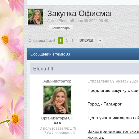
Закупка Офисмаг
Автор
Elena-hll
,
янв 09 2024 08:49
канцтовары
ВПЕРЕД
»
Страница 1 из 5
1
2
3
Сообщений в теме: 83
Elena-hll
Администратор
Отправлено
09 Январь 2024 
Предлагаю закупку с са
Город - Таганрог
Цена участника=цена с
Организаторы СП
ID пользователя: 179
Заказ принимаю только 
117 847 сообщений
форуме.