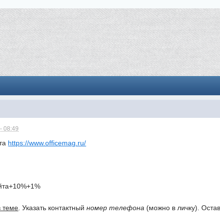
- 08:49
йта
https://www.officemag.ru/
айта+10%+1%
в теме
. Указать контактный
номер телефона
(можно в личку). Оста