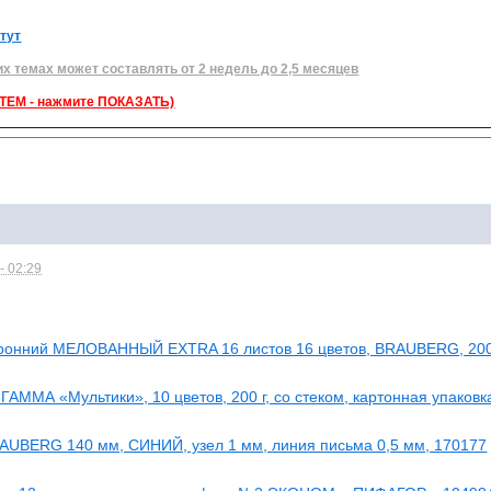
 тут
их темах может составлять от 2 недель до 2,5 месяцев
ЕМ - нажмите ПОКАЗАТЬ)
- 02:29
торонний МЕЛОВАННЫЙ EXTRA 16 листов 16 цветов, BRAUBERG, 20
ГАММА «Мультики», 10 цветов, 200 г, со стеком, картонная упаковк
AUBERG 140 мм, СИНИЙ, узел 1 мм, линия письма 0,5 мм, 170177