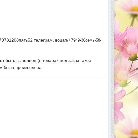
79781208пять52 телеграм, воцап/+7
949-36семь-58-
ет быть выполнен (в товарах под заказ такое
ым была произведена.
___________________________________________