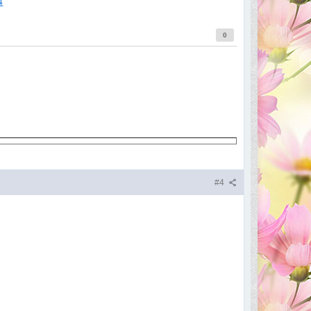
4
0
#4