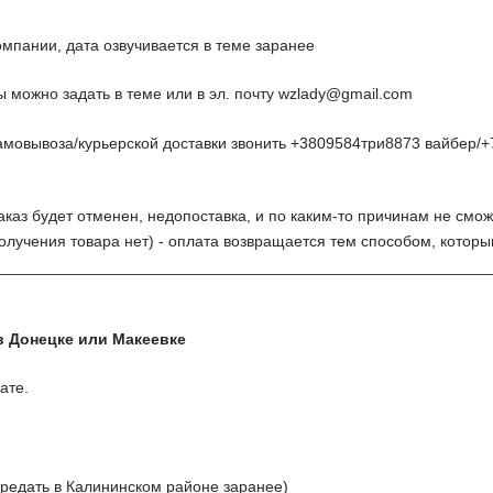
омпании, дата озвучивается в теме заранее
 можно задать в теме или в эл. почту
wzlady@gmail.com
амовывоза/курьерской доставки звонить +3809584три8873 вайбер/+
заказ будет отменен, недопоставка, и по каким-то причинам не смож
олучения товара нет) - оплата возвращается тем способом, котор
________________________________________________________
в Донецке или Макеевке
ате.
ередать в Калининском районе заранее)