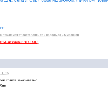
ка 12 л., клетка с полями, офсет №2 ЭКОНОМ, «ПИФАГОР», 10498
 тут
их темах может составлять от 2 недель до 2,5 месяцев
ЕМ - нажмите ПОКАЗАТЬ)
- 11:25
адей хотите заказывать?
20шт