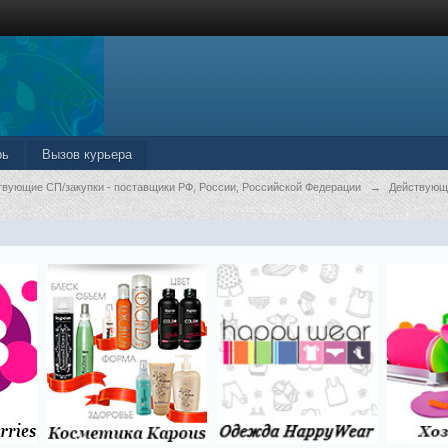
рь
Вызов курьера
твующие СП/закупки - поставщики РФ, России, Российской Федерации
→
Действующ