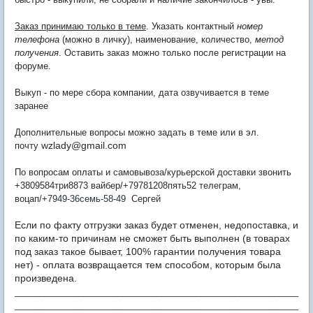
Заказ принимаю только в теме
. Указать контактный
номер
телефона
(можно в личку), наименование, количество,
метод
получения
. Оставить заказ можно только после регистрации на
форуме.
Выкуп - по мере сбора компании, дата озвучивается в теме
заранее
Дополнительные вопросы можно задать в теме или в эл.
wzlady@gmail.com
почту
По вопросам оплаты и самовывоза/курьерской доставки звонить
+3809584три8873 вайбер/+79781208пять52 телеграм,
воцап/+7
949-36семь-58-49
Сергей
Если по факту отгрузки заказ будет отменен, недопоставка, и
по каким-то причинам не сможет быть выполнен (в товарах
под заказ такое бывает, 100% гарантии получения товара
нет) - оплата возвращается тем способом, которым была
произведена.
__________________________________________________________
__________________________________________________________