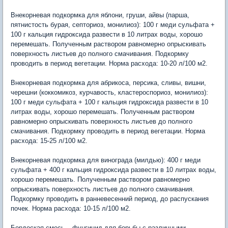
Внекорневая подкормка для яблони, груши, айвы (парша,
пятнистость бурая, септориоз, монилиоз): 100 г меди сульфата +
100 г кальция гидроксида развести в 10 литрах воды, хорошо
перемешать. Полученным раствором равномерно опрыскивать
поверхность листьев до полного смачивания. Подкормку
проводить в период вегетации. Норма расхода: 10-20 л/100 м2.
Внекорневая подкормка для абрикоса, персика, сливы, вишни,
черешни (коккомикоз, курчавость, кластероспориоз, монилиоз):
100 г меди сульфата + 100 г кальция гидроксида развести в 10
литрах воды, хорошо перемешать. Полученным раствором
равномерно опрыскивать поверхность листьев до полного
смачивания. Подкормку проводить в период вегетации. Норма
расхода: 15-25 л/100 м2.
Внекорневая подкормка для винограда (милдью): 400 г меди
сульфата + 400 г кальция гидроксида развести в 10 литрах воды,
хорошо перемешать. Полученным раствором равномерно
опрыскивать поверхность листьев до полного смачивания.
Подкормку проводить в ранневесенний период, до распускания
почек. Норма расхода: 10-15 л/100 м2.
Бордоская смесь – фунгицид для борьбы с различными