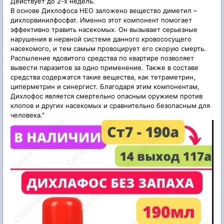
Действует до 2-х недель.
В основе Дихлофоса НЕО заложено вещество диметил –
дихлорвинилфосфат. Именно этот компонент помогает
эффективно травить насекомых. Он вызывает серьезные
нарушения в нервной системе данного кровососущего
насекомого, и тем самым провоцирует его скорую смерть.
Распыление ядовитого средства по квартире позволяет
вывести паразитов за одно применение. Также в составе
средства содержатся такие вещества, как тетраметрин,
циперметрин и синергист. Благодаря этим компонентам,
Дихлофос является смертельно опасным оружием против
клопов и других насекомых и сравнительно безопасным для
человека."