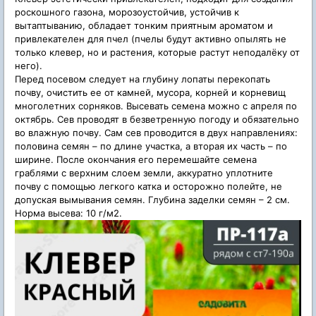
роскошного газона, морозоустойчив, устойчив к
вытаптыванию, обладает тонким приятным ароматом и
привлекателен для пчел (пчелы будут активно опылять не
только клевер, но и растения, которые растут неподалёку от
него).
Перед посевом следует на глубину лопаты перекопать
почву, очистить ее от камней, мусора, корней и корневищ
многолетних сорняков. Высевать семена можно с апреля по
октябрь. Сев проводят в безветренную погоду и обязательно
во влажную почву. Сам сев проводится в двух направлениях:
половина семян – по длине участка, а вторая их часть – по
ширине. После окончания его перемешайте семена
граблями с верхним слоем земли, аккуратно уплотните
почву с помощью легкого катка и осторожно полейте, не
допуская вымывания семян. Глубина заделки семян – 2 см.
Норма высева: 10 г/м2.