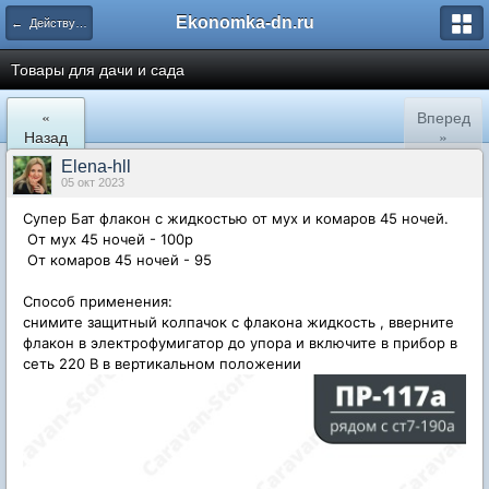
Ekonomka-dn.ru
← Действующие закупки
Товары для дачи и сада
«
Вперед
Назад
»
Elena-hll
05 окт 2023
Супер Бат флакон с жидкостью от мух и комаров 45 ночей.
От мух 45 ночей - 100р
От комаров 45 ночей - 95
Способ применения:
снимите защитный колпачок с флакона жидкость , вверните
флакон в электрофумигатор до упора и включите в прибор в
сеть 220 В в вертикальном положении