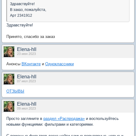
Здравствуйте!
В заказ, пожалуйста,
Арт 2341912
Здравствуйте!
Принято, спасибо за заказ
Elena-hll
23 июн 2023
Анонсы
ВКонтакте
и
Одноклассники
Elena-hll
07 июл 2023
ОТЗЫВЫ
Elena-hll
09 июл 2023
Просто загляните в
раздел «Распродажа»
и воспользуйтесь
новыми функциями: фильтрами и категориями.
C помощью фильтров легко найти самые популярные, новые и