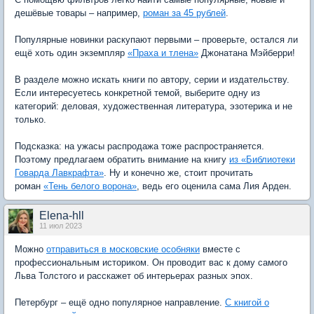
дешёвые товары – например,
роман за 45 рублей
.
Популярные новинки раскупают первыми – проверьте, остался ли
ещё хоть один экземпляр
«Праха и тлена»
Джонатана Мэйберри!
В разделе можно искать книги по автору, серии и издательству.
Если интересуетесь конкретной темой, выберите одну из
категорий: деловая, художественная литература, эзотерика и не
только.
Подсказка: на ужасы распродажа тоже распространяется.
Поэтому предлагаем обратить внимание на книгу
из «Библиотеки
Говарда Лавкрафта»
. Ну и конечно же, стоит прочитать
роман
«Тень белого ворона»
, ведь его оценила сама Лия Арден.
Elena-hll
11 июл 2023
Можно
отправиться в московские особняки
вместе с
профессиональным историком. Он проводит вас к дому самого
Льва Толстого и расскажет об интерьерах разных эпох.
Петербург – ещё одно популярное направление.
С книгой о