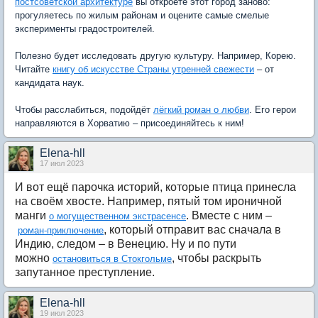
постсоветской архитектуре
вы откроете этот город заново:
прогуляетесь по жилым районам и оцените самые смелые
эксперименты градостроителей.
Полезно будет исследовать другую культуру. Например, Корею.
Читайте
книгу об искусстве Страны утренней свежести
– от
кандидата наук.
Чтобы расслабиться, подойдёт
лёгкий роман о любви
. Его герои
направляются в Хорватию – присоединяйтесь к ним!
Elena-hll
17 июл 2023
И вот ещё парочка историй, которые птица принесла
на своём хвосте. Например, пятый том ироничной
манги
. Вместе с ним –
о могущественном экстрасенсе
, который отправит вас сначала в
роман-приключение
Индию, следом – в Венецию. Ну и по пути
можно
, чтобы раскрыть
остановиться в Стокгольме
запутанное преступление.
Elena-hll
19 июл 2023