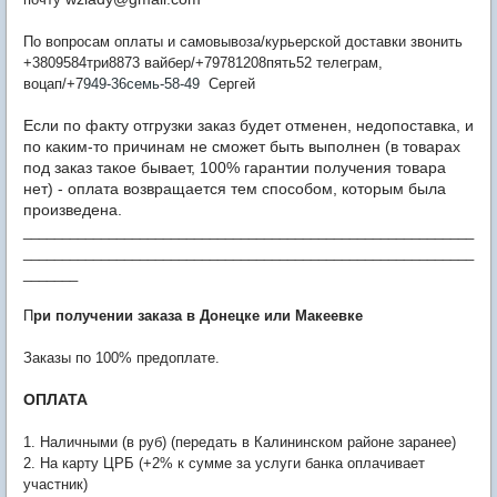
По вопросам оплаты и самовывоза/курьерской доставки звонить
+3809584три8873 вайбер/+79781208пять52 телеграм,
воцап/+7
949-36семь-58-49
Сергей
Если по факту отгрузки заказ будет отменен, недопоставка, и
по каким-то причинам не сможет быть выполнен (в товарах
под заказ такое бывает, 100% гарантии получения товара
нет) - оплата возвращается тем способом, которым была
произведена.
__________________________________________________________
__________________________________________________________
_______
П
ри получении заказа в Донецке или Макеевке
Заказы по 100% предоплате.
ОПЛАТА
1. Наличными (в руб) (передать в Калининском районе заранее)
2. На карту ЦРБ (+2% к сумме за услуги банка оплачивает
участник)