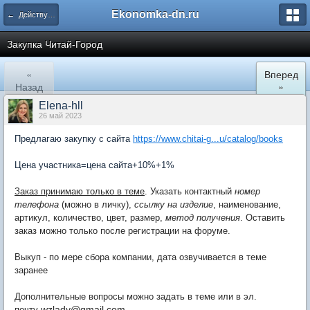
Ekonomka-dn.ru
← Действующие закупки
Закупка Читай-Город
«
Вперед
Назад
»
Elena-hll
26 май 2023
Предлагаю закупку с сайта
https://www.chitai-g...u/catalog/books
Цена участника=цена сайта+10%+1%
Заказ принимаю только в теме
. Указать контактный
номер
телефона
(можно в личку),
ссылку на изделие
, наименование,
артикул, количество, цвет, размер,
метод получения
. Оставить
заказ можно только после регистрации на форуме.
Выкуп - по мере сбора компании, дата озвучивается в теме
заранее
Дополнительные вопросы можно задать в теме или в эл.
wzlady@gmail.com
почту