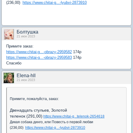
(236,00)
https://www.chitai-g...-lyubvi-2873910
Болтушка
21 июн 2023
Примите заказ:
https://www.chitai-g...-obrazy-2959582
174р
https://www.chitai-g...-obrazy-2959583
174р
Спасибо
Elena-hll
21 июн 2023
Примите, пожалуйста, заказ:
Двенадцать стульев, Золотой
теленок (291,00)
https://www.chitai-g...telenok-2654618
Дикая собака динго, или Повесть о первой любви
(236,00)
https://www.chitai-g...-lyubvi-2873910