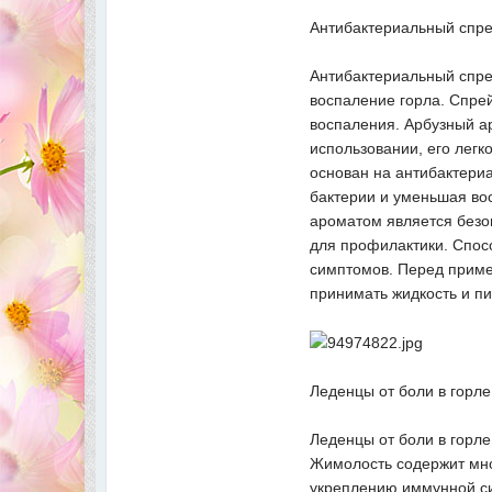
Антибактериальный спре
Антибактериальный спре
воспаление горла. Спре
воспаления. Арбузный а
использовании, его легк
основан на антибактери
бактерии и уменьшая вос
ароматом является безо
для профилактики. Спосо
симптомов. Перед приме
принимать жидкость и п
Леденцы от боли в горле
Леденцы от боли в горл
Жимолость содержит мно
укреплению иммунной си