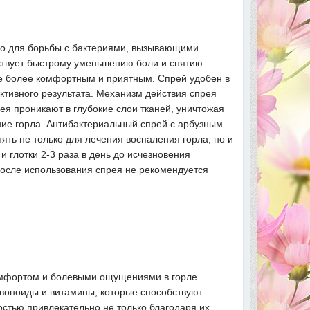
тво для борьбы с бактериями, вызывающими
бствует быстрому уменьшению боли и снятию
ие более комфортным и приятным. Спрей удобен в
ективного результата. Механизм действия спрея
я проникают в глубокие слои тканей, уничтожая
ние горла. Антибактериальный спрей с арбузным
ть не только для лечения воспаления горла, но и
 глотки 2-3 раза в день до исчезновения
после использования спрея не рекомендуется
скомфортом и болевыми ощущениями в горле.
авоноиды и витамины, которые способствуют
стью привлекательно не только благодаря их