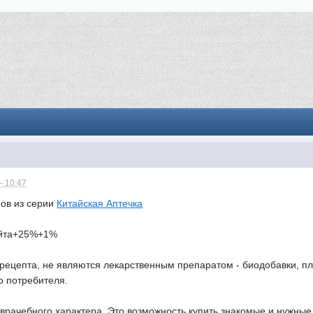
- 10:47
ров из серии
Китайская Аптечка
айта+25%+1%
рецепта, не являются лекарственным препаратом - биодобавки, пл
го потребителя.
врачебного характера. Это возможность купить знакомые и нужны