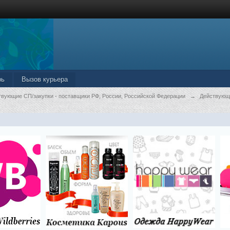
рь
Вызов курьера
твующие СП/закупки - поставщики РФ, России, Российской Федерации
→
Действующ