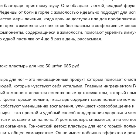
и благодаря приятному вкусу. Они обладают легкой, сладкой фрукто
Леденцы от боли в горле с жимолостью идеально подходят для исп
честве меры лечения, когда врач не доступен или для профилакти
 в горле с жимолостью являются безопасным и эффективным способ
 компоненты, содержащиеся в жимолости, помогают укрепить имму
одной пастилке от 4 до 8 раз в день, рассасывая.
окс пластырь для ног, 50 шт/уп 685 руб
тырь для ног – это инновационный продукт, который помогает очист
юдей, которые чувствуют себя усталыми. Главным ингредиентом Го
ный компонент является естественным детоксикантом, который помо
 Кроме горькой полыни, пластырь содержит такие полезные компоне
особствуют уменьшению воспаления, улучшают кровообращение 
стыря – это простой и удобный способ поддержания здоровья и чис
тся и оставляется на ночь. Утром пластырь снимается, и на его п
з организма. Гонконгский детокс пластырь для ног с горькой полы
учшить общее самочувствие. Он не имеет побочных эффектов и реко