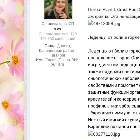
Herbal Plant Extract Fo
экстракты. Это инноваци
Организаторы СП
ID пользователя: 179
Леденцы от боли в горле
117 853 сообщений
Город:
Донецк,
Калининский район -
Леденцы от боли в горл
Таганрог
воспаление в горле. Он
Имя:
Елена (Елена-ЭЙЧ
ингредиентом леденцов,
ЭЛ ЭЛ)
также содержит антиок
онкологических заболе
свойствами и помогает 
защитные функции орган
красителей и консерван
профилактики заболеван
- Укрепляют иммунитет 
Нежный и мягкий вкус м
Взрослым по одной пасти