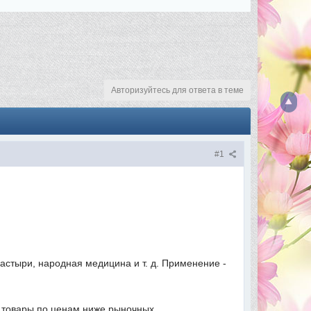
Авторизуйтесь для ответа в теме
#1
астыри, народная медицина и т. д. Применение -
е товары по ценам ниже рыночных.