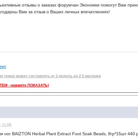
ективные отзывы о заказах форумчан Экономки помогут Вам приня
агодарны Вам за отзыв о Ваших личных впечатлениях!
 тут
их темах может составлять от 2 недель до 2,5 месяцев
ЕМ - нажмите ПОКАЗАТЬ)
- 11:06
я ног BAIZTON Herbal Plant Extract Foot Soak Beads, 8гр*15шт 440 