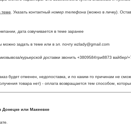
в теме
. Указать контактный
номер телефона
(можно в личку). Оста
омпании, дата озвучивается в теме заранее
 можно задать в теме или в эл. почту
wzlady@gmail.com
амовывоза/курьерской доставки звонить +3809584три8873 вайбер/+
заказ будет отменен, недопоставка, и по каким-то причинам не смож
олучения товара нет) - оплата возвращается тем способом, котор
________________________________________________________
в Донецке или Макеевке
ате.