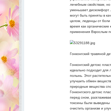
лечебным свойствам, но 
уменьшает дискомфорт. 
могут быть приняты в ка
целом, леденцы от боли
время как органические
применения Взрослым по 
Гонконгский травяной дет
Гонконгский детокс плас
идеально подходит для л
полынь. Этот раститель
улучшить обмен веществ.
природные вещества сп
Гонконгского детокс пла
перед сном, разглаживае
токсины были выведены и
очистить организм и ул