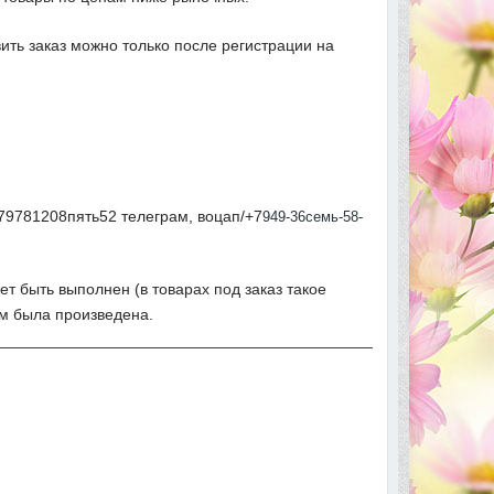
вить заказ можно только после регистрации на
79781208пять52 телеграм, воцап/+7
949-36семь-58-
ет быть выполнен (в товарах под заказ такое
ым была произведена.
___________________________________________