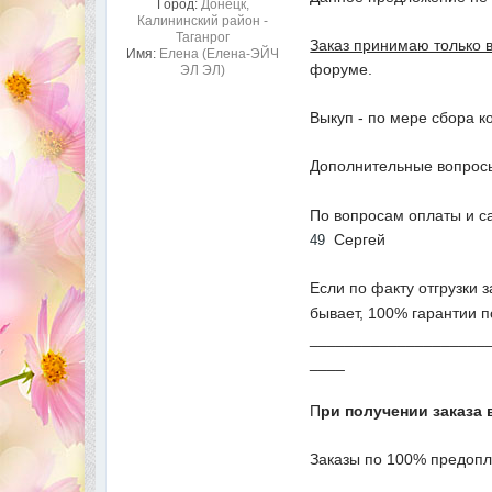
Город:
Донецк,
Калининский район -
Таганрог
Заказ принимаю только 
Имя:
Елена (Елена-ЭЙЧ
форуме.
ЭЛ ЭЛ)
Выкуп - по мере сбора к
Дополнительные вопросы
По вопросам оплаты и с
Сергей
49
Если по факту отгрузки 
бывает, 100% гарантии п
____________________
____
П
ри получении заказа 
Заказы по 100% предопл