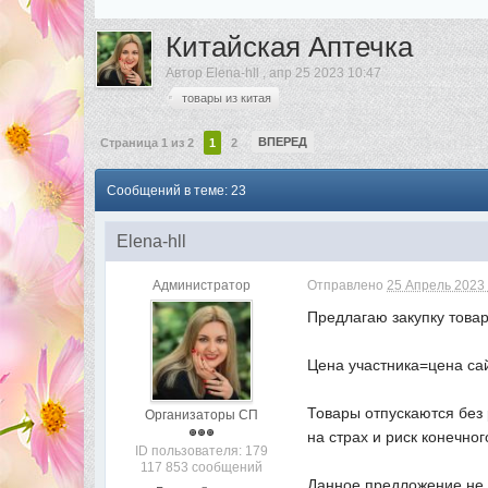
Китайская Аптечка
Автор
Elena-hll
,
апр 25 2023 10:47
товары из китая
ВПЕРЕД
Страница 1 из 2
1
2
Сообщений в теме: 23
Elena-hll
Администратор
Отправлено
25 Апрель 2023 
Предлагаю закупку това
Цена участника=цена с
Товары отпускаются без 
Организаторы СП
на страх и риск конечно
ID пользователя: 179
117 853 сообщений
Данное предложение не 