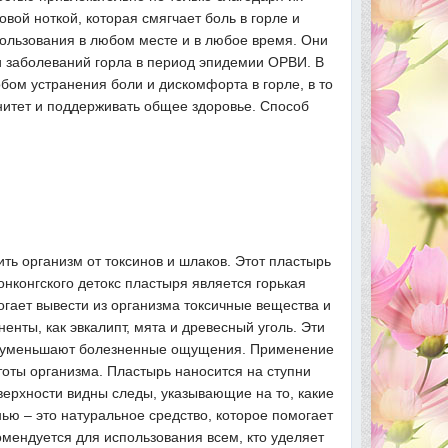
вой ноткой, которая смягчает боль в горле и
ользования в любом месте и в любое время. Они
ки заболеваний горла в период эпидемии ОРВИ. В
ом устранения боли и дискомфорта в горле, в то
нитет и поддерживать общее здоровье. Способ
ить организм от токсинов и шлаков. Этот пластырь
нконгского детокс пластыря является горькая
гает вывести из организма токсичные вещества и
нты, как эвкалипт, мята и древесный уголь. Эти
и уменьшают болезненные ощущения. Применение
тоты организма. Пластырь наносится на ступни
оверхности видны следы, указывающие на то, какие
нью – это натуральное средство, которое помогает
мендуется для использования всем, кто уделяет