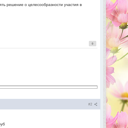
ть решение о целесообразности участия в
0
#2
руб