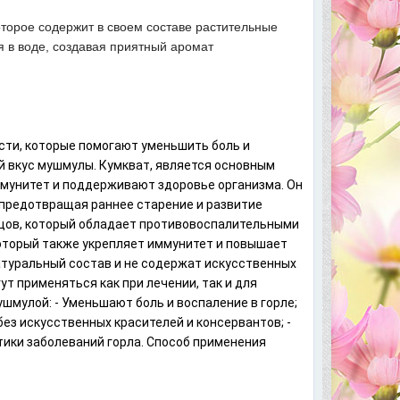
которое содержит в своем составе растительные
я в воде, создавая приятный аромат
сти, которые помогают уменьшить боль и
ий вкус мушмулы. Кумкват, является основным
ммунитет и поддерживают здоровье организма. Он
предотвращая раннее старение и развитие
цов, который обладает противовоспалительными
который также укрепляет иммунитет и повышает
атуральный состав и не содержат искусственных
т применяться как при лечении, так и для
ушмулой: - Уменьшают боль и воспаление в горле;
ез искусственных красителей и консервантов; -
ктики заболеваний горла. Способ применения