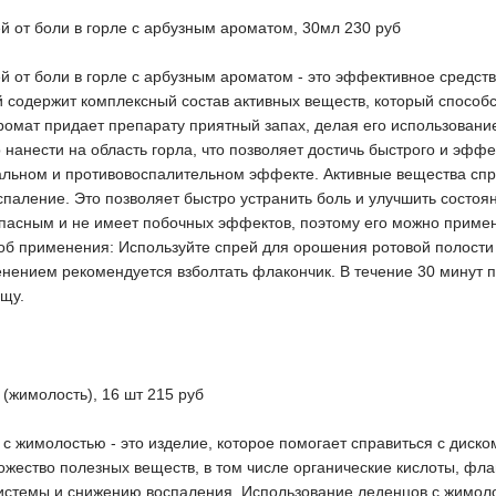
й от боли в горле с арбузным ароматом, 30мл 230 руб
й от боли в горле с арбузным ароматом - это эффективное средс
й содержит комплексный состав активных веществ, который спосо
ромат придает препарату приятный запах, делая его использован
о нанести на область горла, что позволяет достичь быстрого и эфф
альном и противовоспалительном эффекте. Активные вещества спре
паление. Это позволяет быстро устранить боль и улучшить состоя
пасным и не имеет побочных эффектов, поэтому его можно применя
б применения: Используйте спрей для орошения ротовой полости и
нением рекомендуется взболтать флакончик. В течение 30 минут 
ищу.
 (жимолость), 16 шт 215 руб
е с жимолостью - это изделие, которое помогает справиться с ди
жество полезных веществ, в том числе органические кислоты, фл
стемы и снижению воспаления. Использование леденцов с жимоло