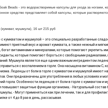
ot Soak Beads - это водорастворимые капсулы для ухода за ногами, 
онное средство представляет собой капсулы, которые растворяютс
 (кумкват, мушмула), 16 шт 215 руб
е с кумкватом и мушмулой – это специально разработанные сладо
и имеют приятный вкус и аромат кумквата, а также нежный и мягк
 богат витаминами и минералами, которые помогают укрепить и
сиданты, которые помогают бороться с свободными радикалами, 
ваний. Мушмула является еще одним важным ингредиентом леден
справиться с воспалением в горле. Она насыщена витамином С, 
изма. Леденцы от боли в горле с кумкватом и мушмулой имеют н
тов. Они предназначены для употребления в любых условиях и могу
ий горла. Особенности леденцов от боли в горле с кумкватом и м
и повышают защитные функции организма; - Натуральный состав б
ушмулы; - Могут применяться как при лечении, так и для профила
лке от 4 до 8 раз в день, рассасывая.