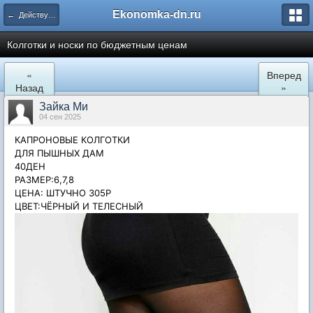
Ekonomka-dn.ru
← Действующие закупки
Колготки и носки по бюджетным ценам
«
Вперед
Назад
»
Зайка Ми
04 сен 2025
КАПРОНОВЫЕ КОЛГОТКИ
ДЛЯ ПЫШНЫХ ДАМ
40ДЕН
РАЗМЕР:6,7,8
ЦЕНА: ШТУЧНО 305Р
ЦВЕТ:ЧЁРНЫЙ И ТЕЛЕСНЫЙ