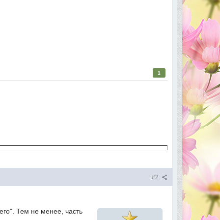
1
#2
его". Тем не менее, часть