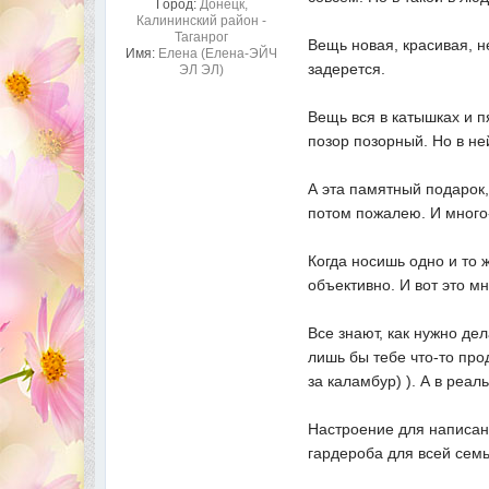
Город:
Донецк,
Калининский район -
Таганрог
Вещь новая, красивая, н
Имя:
Елена (Елена-ЭЙЧ
задерется.
ЭЛ ЭЛ)
Вещь вся в катышках и п
позор позорный. Но в ней
А эта памятный подарок, 
потом пожалею. И много
Когда носишь одно и то ж
объективно. И вот это м
Все знают, как нужно де
лишь бы тебе что-то про
за каламбур) ). А в реа
Настроение для написан
гардероба для всей семь