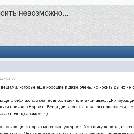
сить невозможно...
2 - 02:36
с вещами, которые еще хорошие и даже очень, но носить Вы их не б
ающего себя шопомана, есть большой платяной шкаф. Для мужа, дл
найти проход в Нарнию
. Вещи для красоты, для повседневности, по
астую нечего) Знакомо? )
о есть вещи, которые морально устарели. Уже фигура не та, возрас
ди не выйти. Она хоть и качеством фору даст многим современным 