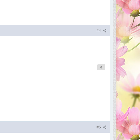
#4
0
#5