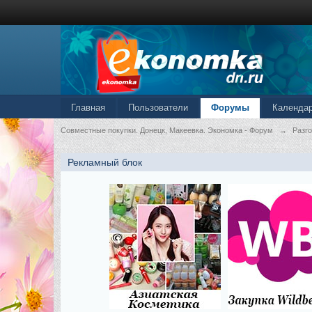
Главная
Пользователи
Форумы
Календа
Совместные покупки. Донецк, Макеевка. Экономка - Форум
→
Разг
Рекламный блок