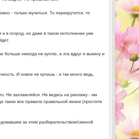
жно - только мучиться. То перекрутится, то
м и в огород, но даже в таком исполнении уже
йдет.
ую больше никогда не куплю, а эта вдруг я выкину и
ность. И новое не купишь - и так много ведь,
го. Не захламляйся. Не ведись на рекламу - им
ще такие все правила правильной жизни (простите
едовавшим за этим разбирательством/сменой