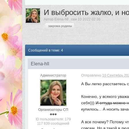
И выбросить жалко, и но
Автор
Elena-hll
,
сен 10 2022 02:36
закрома родины
Сообщений в теме: 4
Elena-hll
Администратор
Отправлено
10 Сентябрь 202
А Вы легко расстаетесь 
Конечно, у всякого уваж
себя)))
И оттуда можно 
купилось... А носить зач
Организаторы СП
ID пользователя: 179
А все почему? Потому чт
117 839 сообщений
совсем. Но в такой в лю