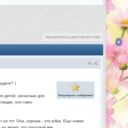
Авторизуйтесь для ответа в теме
#1
удете? )
я детей, несколько для
Популярное сообщение!
 скидке, оно само
т не тот. Она, хороша - эта юбка. Еще новая
- но видно, что прошлый век.