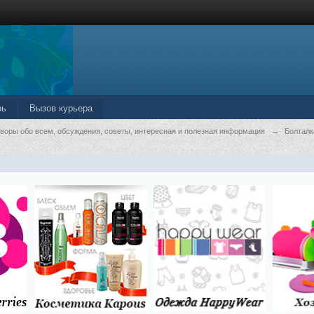
рь
Вызов курьера
оворы обо всем, обсуждения, советы, интересная и полезная информация
→
Болталк