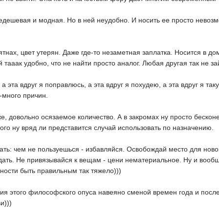
едешевая и модная. Но в ней неудобно. И носить ее просто невозмо
ятнах, цвет утерян. Даже где-то незаметная заплатка. Носится в до
 тааак удобно, что не найти просто аналог. Любая другая так не за
а эта вдруг я поправлюсь, а эта вдруг я похудею, а эта вдруг я так
-много причин.
е, довольно осязаемое количество. А в закромах ну просто бесконеч
ного ну вряд ли представится случай использовать по назначению.
лать: чем не пользуешься - избавляйся. Освобождай место для ново
дать. Не привязывайся к вещам - цени нематериальное. Ну и вооб
льности быть правильным так тяжело)))
ия этого философского опуса навеяно сменой времен года и посл
и)))