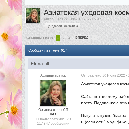
Азиатская уходовая кос
Автор
Elena-hll
,
июн 10 2022 09:47
уходовая косметика
ВПЕРЕД
»
Страница 1 из 46
1
2
3
Сообщений в теме: 917
Elena-hll
Администратор
Отправлено
10 Июнь 2022 - 
Азиатская уходовая косм
Сайта нет, поэтому раб
поста. Подписываю всю 
Организаторы СП
Выкупать нужно быстро, 
ID пользователя: 179
и (если есть) модификац
117 847 сообщений