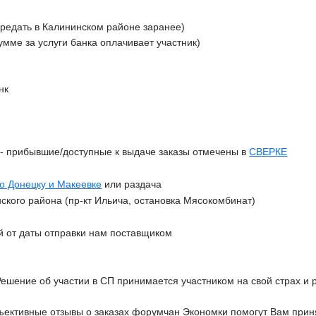
ередать в Калининском районе заранее)
сумме за услуги банка оплачивает участник)
нк
З
- прибывшие/доступные к выдаче заказы отмечены в
СВЕРКЕ
по Донецку и Макеевке
или раздача
ского района (пр-кт Ильича, остановка Мясокомбинат)
й от даты отправки нам поставщиком
Решение об участии в СП принимается участником на свой страх и р
ективные отзывы о заказах форумчан Экономки помогут Вам приня