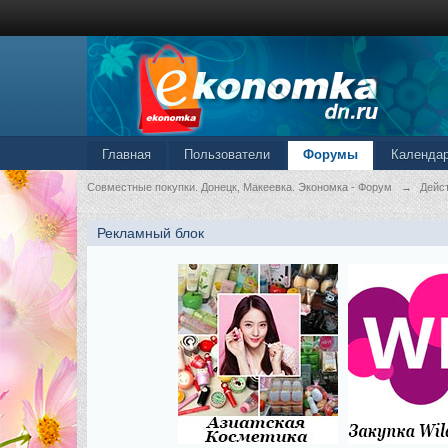
Главная
Пользователи
Форумы
Календа
Совместные покупки. Донецк, Макеевка. Экономка - Форум
→
Дейс
Рекламный блок