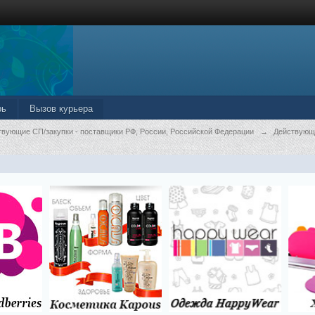
рь
Вызов курьера
твующие СП/закупки - поставщики РФ, России, Российской Федерации
→
Действующ