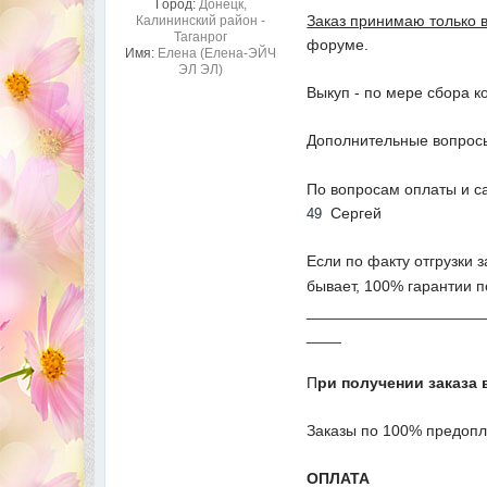
Город:
Донецк,
Заказ принимаю только 
Калининский район -
Таганрог
форуме.
Имя:
Елена (Елена-ЭЙЧ
ЭЛ ЭЛ)
Выкуп - по мере сбора к
Дополнительные вопросы
По вопросам оплаты и с
Сергей
49
Если по факту отгрузки 
бывает, 100% гарантии п
____________________
____
П
ри получении заказа 
Заказы по 100% предопл
ОПЛАТА