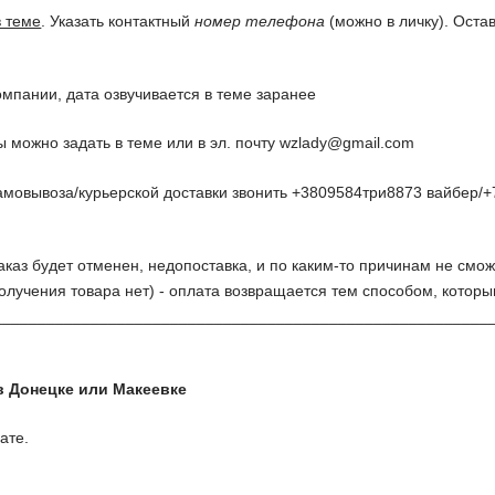
в теме
. Указать контактный
номер телефона
(можно в личку). Оста
омпании, дата озвучивается в теме заранее
 можно задать в теме или в эл. почту
wzlady@gmail.com
амовывоза/курьерской доставки звонить +3809584три8873 вайбер/+
заказ будет отменен, недопоставка, и по каким-то причинам не смож
олучения товара нет) - оплата возвращается тем способом, котор
________________________________________________________
в Донецке или Макеевке
ате.