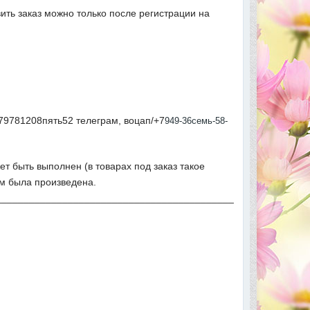
вить заказ можно только после регистрации на
79781208пять52 телеграм, воцап/+7
949-36семь-58-
ет быть выполнен (в товарах под заказ такое
ым была произведена.
___________________________________________