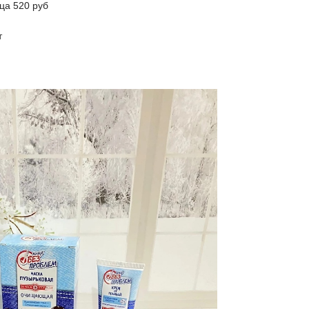
ца 520 руб
т