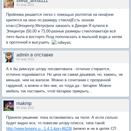
sveta_anna111
01 мар 2011
Проблема решается легко с помощью роллетов на окна(они
крепятся на окно по размеру стекла)Есть эконом
класс(Эпоцентр,Метро)или заказать в Декоре.Я купила в
Эпицентре (50,00 и 73,00-разные размеры стеклопакета)и всё
лето была в восторге.Уход:пополаскать в мыльной воде,а затем
в проточной и высушить.
admin в отставке
01 мар 2011
А я бы римскую штору посоветовала - отлично стирается,
отлично поднимается. Но цена не самая дешевая, но, кажись, не
меньше, чем на жалюзи. Можно в сочетании с прозрачной
гардиной, а можно и без нее, но тогда да - батарея. Можно
мебель тек поставить, чтоб батарею прикрыть...
makmp
01 мар 2011
Приняли решение: пока остановились на тюли. А если сильно
будет видно все, то повесим штору-плиссе, типа такой:
http://www.bonprix.u...1.4.1.&pr=46236
(можно ж не в целях СП