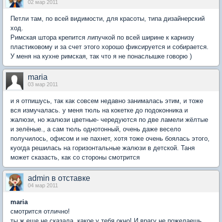
02 мар 2011
Петли там, по всей видимости, для красоты, типа дизайнерский
ход.
Римская штора крепится липучкой по всей ширине к карнизу
пластиковому и за счет этого хорошо фиксируется и собирается.
У меня на кухне римская, так что я не понаслышке говорю )
maria
03 мар 2011
и я отпишусь, так как совсем недавно занималась этим, и тоже
вся измучалась. у меня тюль на кокетке до подоконника и
жалюзи, но жалюзи цветные- чередуются по две ламели жёлтые
и зелёные., а сам тюль однотонный, очень даже весело
получилось, офисом и не пахнет, хотя тоже очень боялась этого,
куогда решилась на горизонтальные жалюзи в детской. Таня
может сказасть, как со стороны смотрится
admin в отставке
04 мар 2011
maria
смотрится отлично!
ты ж еще не сказала, какое у тебя окно! И врагу не пожелаешь