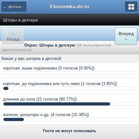
Ekonomka-dn.ru
← Детская комната: дизайн и обустройство
Шторы в детскую
«
Вперед
Назад
»
Опрос: Шторы в детскую
(26 пользователей
проголосовало)
Какая у вас шторка в детской
короткая, выше подоконника
(0 голосов [0.00%])
короткая, до подоконника или чуть ниже
(1 голосов [3.85%])
длинная до пола
(21 голосов [80.77%])
жалюзи, ролшторы и др.
(4 голосов [15.38%])
Гости не могут голосовать