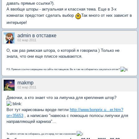
давать прямые ссылки?).
А ввобще шторы - актуальная и классная тема. Еще в 3-х
комнатах предстоит сделать выбор
Так много от них зависит в
интерьере!
admin в отставке
02 мар 2011
О, как раз римская штора, о которой я говорила ) Только не
знала, что они еще плиссе называются.
P.S. Прямые ссылки запрещены на сайты поставщиков. Вы ж там не собираетесь закупаться оптом?
makmp
02 мар 2011
Девочки, а кто знает что за липучка для крепления штор?
Вот тут нарисованы вроде петли
http://www.bonprix.u...er.htm?
pr=35653
, а написано "навеска с помощью полосы липучки для
направляющей карниза"...
To admin: оптом не собираюсь, да это вряд ли там и возможно