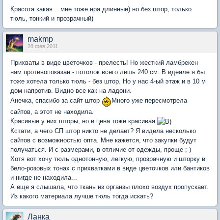
Красота какая... мне тоже нра длинные) но без штор, только
тюль, тонкий и прозрачный)
makmp
28 фев 2011
Прихваты в виде цветочков - прелесть! Но жесткий ламбрекен
нам противопоказан - потолок всего лишь 240 см. В идеале я бы
тоже хотела только тюль - без штор. Но у нас 4-ый этаж и в 10 м
дом напротив. Видно все как на ладони.
Анечка, спасибо за сайт штор
Много уже пересмотрела
сайтов, а этот не находила.
Красивые у них шторы, но и цена тоже красивая
Кстати, а чего СП штор никто не делает? Я видела несколько
сайтов с возможностью опта. Мне кажется, что закупки будут
получаться. И с размерами, в отличие от одежды, проще ;-)
Хотя вот хочу тюль однотонную, легкую, прозрачную и шторку в
бело-розовых тонах с прихватками в виде цветочков или бантиков
и нигде не находила...
А еще я слышала, что ткань из органзы плохо воздух пропускает.
Из какого материала лучше тюль тогда искать?
Ланка