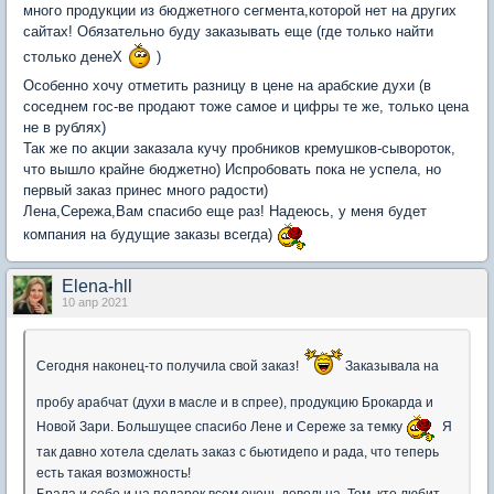
много продукции из бюджетного сегмента,которой нет на других
сайтах! Обязательно буду заказывать еще (где только найти
столько денеХ
)
Особенно хочу отметить разницу в цене на арабские духи (в
соседнем гос-ве продают тоже самое и цифры те же, только цена
не в рублях)
Так же по акции заказала кучу пробников кремушков-сывороток,
что вышло крайне бюджетно) Испробовать пока не успела, но
первый заказ принес много радости)
Лена,Сережа,Вам спасибо еще раз! Надеюсь, у меня будет
компания на будущие заказы всегда)
Elena-hll
10 апр 2021
Сегодня наконец-то получила свой заказ!
Заказывала на
пробу арабчат (духи в масле и в спрее), продукцию Брокарда и
Новой Зари. Большущее спасибо Лене и Сереже за темку
Я
так давно хотела сделать заказ с бьютидепо и рада, что теперь
есть такая возможность!