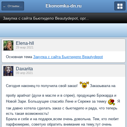
Ekonomka-dn.ru
← Отзывы участников
Закупка с сайта Бьютидепо Beautydepot, орг...
Elena-hll
29 мар 2021
Основная тема
Закупка с сайта Бьютидепо Beautydepot
Daxarita
09 апр 2021
Сегодня наконец-то получила свой заказ!
Заказывала на
пробу арабчат (духи в масле и в спрее), продукцию Брокарда и
Новой Зари. Большущее спасибо Лене и Сереже за темку
Я
так давно хотела сделать заказ с бьютидепо и рада, что теперь
есть такая возможность!
Брала и себе и на подарок,всем очень довольна. Тем, кто любит
парфюмерию, советую обратить внимание на тему,тут очень