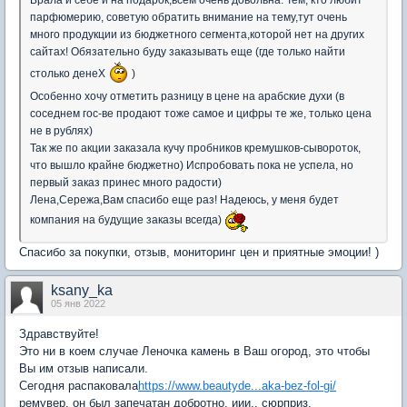
Брала и себе и на подарок,всем очень довольна. Тем, кто любит
парфюмерию, советую обратить внимание на тему,тут очень
много продукции из бюджетного сегмента,которой нет на других
сайтах! Обязательно буду заказывать еще (где только найти
столько денеХ
)
Особенно хочу отметить разницу в цене на арабские духи (в
соседнем гос-ве продают тоже самое и цифры те же, только цена
не в рублях)
Так же по акции заказала кучу пробников кремушков-сывороток,
что вышло крайне бюджетно) Испробовать пока не успела, но
первый заказ принес много радости)
Лена,Сережа,Вам спасибо еще раз! Надеюсь, у меня будет
компания на будущие заказы всегда)
Спасибо за покупки, отзыв, мониторинг цен и приятные эмоции! )
ksany_ka
05 янв 2022
Здравствуйте!
Это ни в коем случае Леночка камень в Ваш огород, это чтобы
Вы им отзыв написали.
Сегодня распаковала
https://www.beautyde...aka-bez-fol-gi/
ремувер, он был запечатан добротно, иии.. сюрприз.