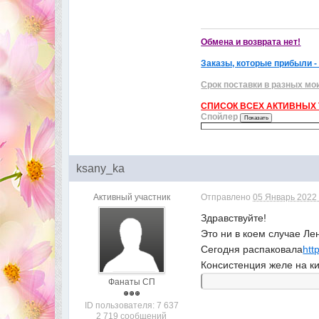
Обмена и возврата нет!
Заказы, которые прибыли -
Срок поставки в разных мо
СПИСОК ВСЕХ АКТИВНЫХ Т
Спойлер
ksany_ka
Активный участник
Отправлено
05 Январь 2022 
Здравствуйте!
Это ни в коем случае Ле
Сегодня распаковала
htt
Консистенция желе на ки
Фанаты СП
ID пользователя: 7 637
2 719 сообщений