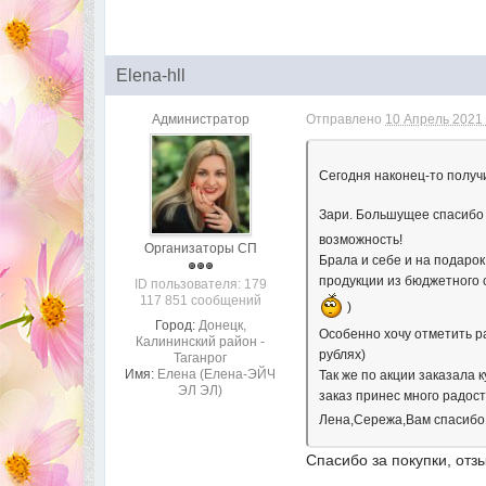
Elena-hll
Администратор
Отправлено
10 Апрель 2021 
Сегодня наконец-то получ
Зари. Большущее спасибо
возможность!
Организаторы СП
Брала и себе и на подарок
продукции из бюджетного с
ID пользователя: 179
117 851 сообщений
)
Город:
Донецк,
Особенно хочу отметить ра
Калининский район -
рублях)
Таганрог
Имя:
Елена (Елена-ЭЙЧ
Так же по акции заказала
ЭЛ ЭЛ)
заказ принес много радост
Лена,Сережа,Вам спасибо 
Спасибо за покупки, отз