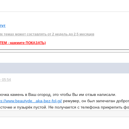
 тут
их темах может составлять от 2 недель до 2,5 месяцев
ЕМ - нажмите ПОКАЗАТЬ)
- 05:54
ночка камень в Ваш огород, это чтобы Вы им отзыв написали.
ps://www.beautyde...aka-bez-fol-gi/
ремувер, он был запечатан доброт
сточке и пузырёк пустой. Не получается с телефона прикрепить ф