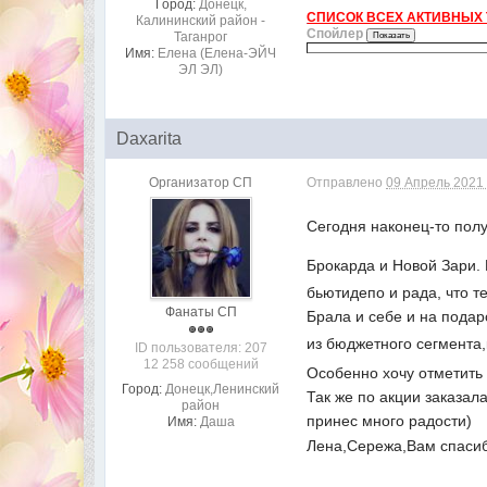
Город:
Донецк,
СПИСОК ВСЕХ АКТИВНЫХ Т
Калининский район -
Спойлер
Таганрог
Имя:
Елена (Елена-ЭЙЧ
ЭЛ ЭЛ)
Daxarita
Организатор СП
Отправлено
09 Апрель 2021 
Сегодня наконец-то полу
Брокарда и Новой Зари.
бьютидепо и рада, что т
Фанаты СП
Брала и себе и на подар
из бюджетного сегмента,
ID пользователя: 207
12 258 сообщений
Особенно хочу отметить 
Город:
Донецк,Ленинский
Так же по акции заказал
район
принес много радости)
Имя:
Даша
Лена,Сережа,Вам спасиб