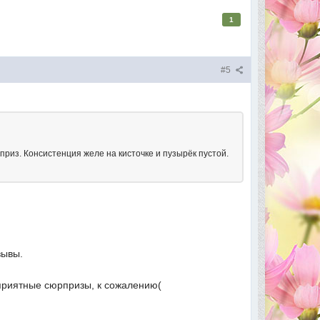
1
#5
приз. Консистенция желе на кисточке и пузырёк пустой.
тзывы.
еприятные сюрпризы, к сожалению(