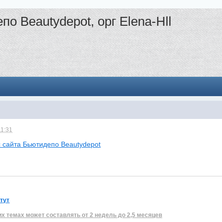
по Beautydepot, орг Elena-Hll
11:31
с сайта Бьютидепо Beautydepot
 тут
их темах может составлять от 2 недель до 2,5 месяцев