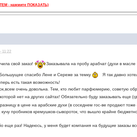
ЕМ - нажмите ПОКАЗАТЬ)
- 11:22
чила свой заказ!
Заказывала на пробу арабчат (духи в масле 
 Большущее спасибо Лене и Сереже за темку
Я так давно хоте
еперь есть такая возможность!
ок,всем очень довольна. Тем, кто любит парфюмерию, советую обр
которой нет на других сайтах! Обязательно буду заказывать еще (г
разницу в цене на арабские духи (в соседнем гос-ве продают тоже 
а кучу пробников кремушков-сывороток, что вышло крайне бюджетно
о еще раз! Надеюсь, у меня будет компания на будущие заказы вс