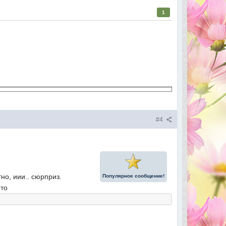
1
#4
но, иии.. сюрприз.
Популярное сообщение!
ото