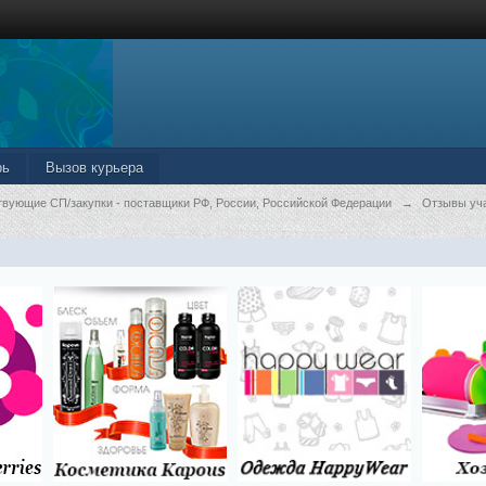
рь
Вызов курьера
твующие СП/закупки - поставщики РФ, России, Российской Федерации
→
Отзывы уч