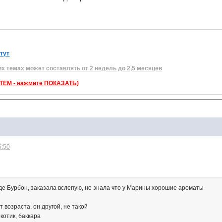
 тут
их темах может составлять от 2 недель до 2,5 месяцев
ЕМ - нажмите ПОКАЗАТЬ)
6:50
е Бурбон, заказала вслепую, но знала что у Марины хорошие ароматы
 возраста, он другой, не такой
котик, баккара