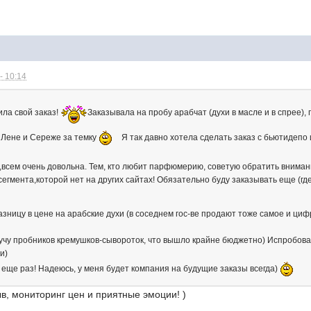
- 10:14
ила свой заказ!
Заказывала на пробу арабчат (духи в масле и в спрее)
 Лене и Сереже за темку
Я так давно хотела сделать заказ с бьютидепо и
,всем очень довольна. Тем, кто любит парфюмерию, советую обратить внимани
егмента,которой нет на других сайтах! Обязательно буду заказывать еще (гд
зницу в цене на арабские духи (в соседнем гос-ве продают тоже самое и цифр
 кучу пробников кремушков-сывороток, что вышло крайне бюджетно) Испробова
и)
еще раз! Надеюсь, у меня будет компания на будущие заказы всегда)
ыв, мониторинг цен и приятные эмоции! )