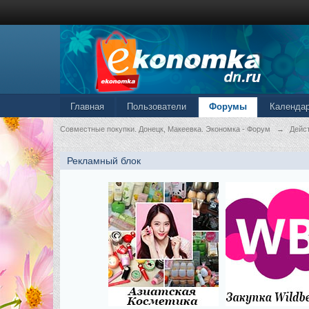
Главная
Пользователи
Форумы
Календа
Совместные покупки. Донецк, Макеевка. Экономка - Форум
→
Дейс
Рекламный блок