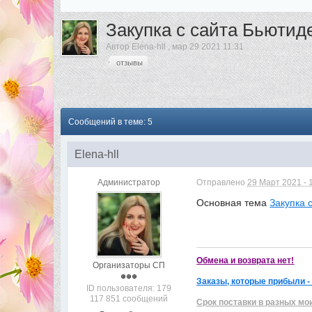
Закупка с сайта Бьютиде
Автор
Elena-hll
,
мар 29 2021 11:31
отзывы
Сообщений в теме: 5
Elena-hll
Администратор
Отправлено
29 Март 2021 - 
Основная тема
Закупка 
Обмена и возврата нет!
Организаторы СП
Заказы, которые прибыли -
ID пользователя: 179
117 851 сообщений
Срок поставки в разных мо