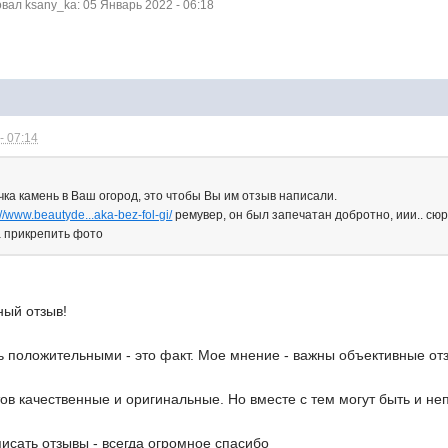
ал ksany_ka: 05 Январь 2022 - 06:18
- 07:14
чка камень в Ваш огород, это чтобы Вы им отзыв написали.
://www.beautyde...aka-bez-fol-gi/
ремувер, он был запечатан добротно, иии.. сюр
а прикрепить фото
ый отзыв!
ть положительными - это факт. Мое мнение - важны объективные о
ов качественные и оригинальные. Но вместе с тем могут быть и н
писать отзывы - всегда огромное спасибо