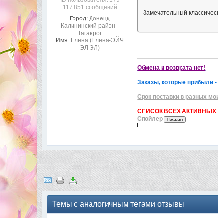
ID пользователя: 179
117 851 сообщений
Замечательный классичес
Город:
Донецк,
Калининский район -
Таганрог
Имя:
Елена (Елена-ЭЙЧ
ЭЛ ЭЛ)
Обмена и возврата нет!
Заказы, которые прибыли -
Срок поставки в разных мо
СПИСОК ВСЕХ АКТИВНЫХ Т
Спойлер
Темы с аналогичным тегами отзывы