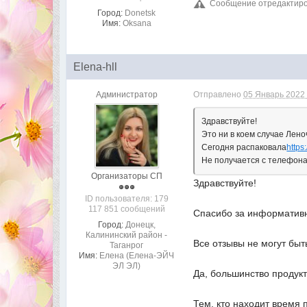
Сообщение отредактиров
Город:
Donetsk
Имя:
Oksana
Elena-hll
Администратор
Отправлено
05 Январь 2022 
Здравствуйте!
Это ни в коем случае Лено
Сегодня распаковала
https
Не получается с телефон
Организаторы СП
Здравствуйте!
ID пользователя: 179
117 851 сообщений
Спасибо за информативн
Город:
Донецк,
Калининский район -
Все отзывы не могут бы
Таганрог
Имя:
Елена (Елена-ЭЙЧ
ЭЛ ЭЛ)
Да, большинство продукт
Тем, кто находит время 