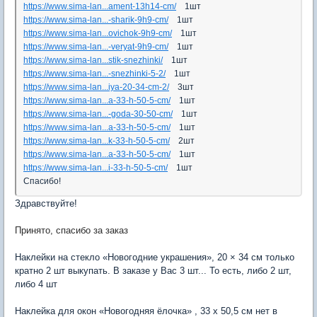
https://www.sima-lan...ament-13h14-cm/
1шт
https://www.sima-lan...-sharik-9h9-cm/
1шт
https://www.sima-lan...ovichok-9h9-cm/
1шт
https://www.sima-lan...-veryat-9h9-cm/
1шт
https://www.sima-lan...stik-snezhinki/
1шт
https://www.sima-lan...-snezhinki-5-2/
1шт
https://www.sima-lan...iya-20-34-cm-2/
3шт
https://www.sima-lan...a-33-h-50-5-cm/
1шт
https://www.sima-lan...-goda-30-50-cm/
1шт
https://www.sima-lan...a-33-h-50-5-cm/
1шт
https://www.sima-lan...k-33-h-50-5-cm/
2шт
https://www.sima-lan...a-33-h-50-5-cm/
1шт
https://www.sima-lan...i-33-h-50-5-cm/
1шт
Спасибо!
Здравствуйте!
Принято, спасибо за заказ
Наклейки на стекло «Новогодние украшения», 20 × 34 см только
кратно 2 шт выкупать. В заказе у Вас 3 шт... То есть, либо 2 шт,
либо 4 шт
Наклейка для окон «Новогодняя ёлочка» , 33 х 50,5 см нет в