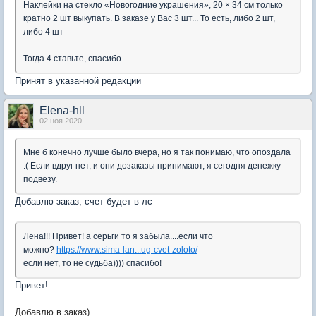
Наклейки на стекло «Новогодние украшения», 20 × 34 см только
кратно 2 шт выкупать. В заказе у Вас 3 шт... То есть, либо 2 шт,
либо 4 шт
Тогда 4 ставьте, спасибо
Принят в указанной редакции
Elena-hll
02 ноя 2020
Мне б конечно лучше было вчера, но я так понимаю, что опоздала
:( Если вдруг нет, и они дозаказы принимают, я сегодня денежку
подвезу.
Добавлю заказ, счет будет в лс
Лена!!! Привет! а серьги то я забыла....если что
можно?
https://www.sima-lan...ug-cvet-zoloto/
если нет, то не судьба)))) спасибо!
Привет!
Добавлю в заказ)