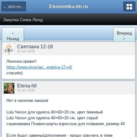
Ekonomka-dn.ru
← Действующие закупки
Закупка Сима-Ленд
«
Вперед
Назад
»
Светлана 12-18
31 окт 2020
Леночка,привет!
https://www.sima-lan...eratrice-17-ml/
спасибо)
Elena-hll
31 окт 2020
Нет в наличии заказов
Lulu
Чехол для одеяла 40×60×20 см, цвет бежевый
Lulu
Чехол для одеяла 40×60×20 см, цвет серый
сашинамама
Плавки-шорты взрослые для плавания, размер 44
Если будут замены/дополнения - прошу озвучить в теме