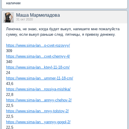
наличии
Маша Мармеладова
31 окт 2020
Леночка, не знаю, когда будет выкуп, напишите мне пожалуйста
сумму, если выкуп раньше след. пятницы, я привезу денежку.
https://www.sima-lan...o-cvet-rozovyy/
309
https://www.sima-lan...cvet-chernyy-4/
340
https://www.sima-lan...kteyl-11-18-cm/
24
https://www.sima-lan...ummer-11-18-cm/
43,6
https://www.sima-lan...rossiya-mishka/
22,8
https://www.sima-lan...annyy-chehov-2/
22,5
https://www.sima-lan...nnyy-tolstoy-2/
22,5
https://www.sima-lan...yannyy-gogol-2/
22,5