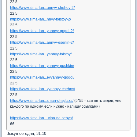
22,8
https://www.sima-lan...annyy-chehov-2/
22,5
https://www.sima-lan...nnyy-tolstoy-2/
22,5
https://www.sima-lan...yannyy-gogol-2/
22,5
https://www.sima-lan...annyy-esenin-2/
22,5
https://www.sima-lan...yannyy-tolstoy/
22,5
https://www.sima-lan...yannyy-pushkin/
22,5
https://www.sima-lan...evyannyy-gogol/
22,5
https://www.sima-lan...vyannyy-chehov/
22,5
https://www.sima-lan...sman-ot-sglaza/
(5*55 - там пять видов, мне
каждого по одному, если нужно - напишу ссылками)
https://www.sima-lan...-vino-na-sebya/
66
Выкуп сегодня, 31.10