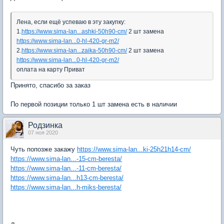
Лена, если ещё успеваю в эту закупку:
1.
https://www.sima-lan...ashki-50h90-cm/
2 шт замена
https://www.sima-lan...0-hl-420-gr-m2/
2.
https://www.sima-lan...zaika-50h90-cm/
2 шт замена
https://www.sima-lan...0-hl-420-gr-m2/
оплата на карту Приват
Принято, спасибо за заказ
По первой позиции только 1 шт замена есть в наличии
Родзинка
07 ноя 2020
Чуть попозже закажу
https://www.sima-lan...ki-25h21h14-cm/
https://www.sima-lan...-15-cm-beresta/
https://www.sima-lan...-11-cm-beresta/
https://www.sima-lan...h13-cm-beresta/
https://www.sima-lan...h-miks-beresta/