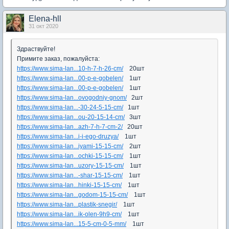
Elena-hll
31 окт 2020
Здраствуйте!
Примите заказ, пожалуйста:
https://www.sima-lan...10-h-7-h-26-cm/
20шт
https://www.sima-lan...00-p-e-gobelen/
1шт
https://www.sima-lan...00-p-e-gobelen/
1шт
https://www.sima-lan...ovogodniy-gnom/
2шт
https://www.sima-lan...-30-24-5-15-cm/
1шт
https://www.sima-lan...ou-20-15-14-cm/
3шт
https://www.sima-lan...azh-7-h-7-cm-2/
20шт
https://www.sima-lan...i-i-ego-druzya/
1шт
https://www.sima-lan...iyami-15-15-cm/
2шт
https://www.sima-lan...ochki-15-15-cm/
1шт
https://www.sima-lan...uzory-15-15-cm/
1шт
https://www.sima-lan...-shar-15-15-cm/
1шт
https://www.sima-lan...hinki-15-15-cm/
1шт
https://www.sima-lan...godom-15-15-cm/
1шт
https://www.sima-lan...plastik-snegir/
1шт
https://www.sima-lan...ik-olen-9h9-cm/
1шт
https://www.sima-lan...15-5-cm-0-5-mm/
1шт