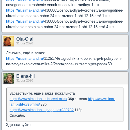
novogodnee-ukrashenie-venok-snegovik-s-metloy/ 1 шт
https://m.sima-land.ru/
4380065/osnova-dlya-tvorchestva-novogodnee-
ukrashenie-elochka-nabor-24-sht-razmer-1-sht-12-15-cm/ 1 шт
https://m.sima-land.ru/
4380064/osnova-dlya-tvorchestva-novogodnee-
ukrashenie-snezhinka-nabor-24-sht-razmer-1-sht-12-15-cm/ 4 шт
Ola-Ola!
31 окт 2020
Леночка, ещё в заказ:
https://m.sima-land.ru/
1125174/nagrudnik-iz-kleenki-s-pvh-pokrytiem-
na-zavyazkah-cveta-miks-2/?sort=price-unit&amp;per-page=50
Elena-hll
31 окт 2020
Здравствуйте, еще в заказ, пожалуйста
https://www.sima-lan...-sht-cvet-miks/
36р замена
https://www.sima-
lan...-sht-cvet-miks/
88р
https://www.sima-lan..._page_id=280732
112р
Спасибо.
Здравствуйте!