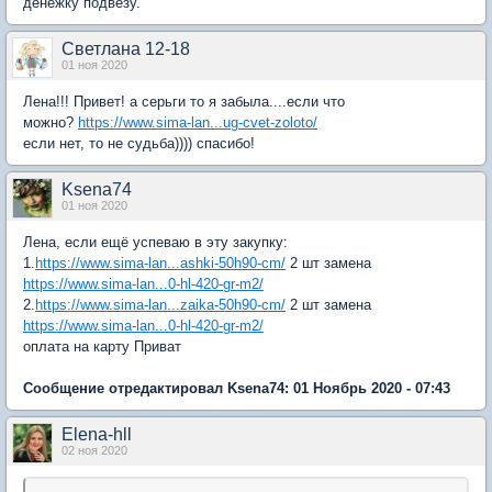
денежку подвезу.
Светлана 12-18
01 ноя 2020
Лена!!! Привет! а серьги то я забыла....если что
можно?
https://www.sima-lan...ug-cvet-zoloto/
если нет, то не судьба)))) спасибо!
Ksena74
01 ноя 2020
Лена, если ещё успеваю в эту закупку:
1.
https://www.sima-lan...ashki-50h90-cm/
2 шт замена
https://www.sima-lan...0-hl-420-gr-m2/
2.
https://www.sima-lan...zaika-50h90-cm/
2 шт замена
https://www.sima-lan...0-hl-420-gr-m2/
оплата на карту Приват
Сообщение отредактировал Ksena74: 01 Ноябрь 2020 - 07:43
Elena-hll
02 ноя 2020