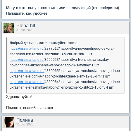
Могу в этот выкуп поставить или в следующий (как соберется).
Напишите, как удобнее
Elena-hll
31 окт 2020
Добрый день примите пожалуйста заказ
https://m.sima-land.ru/
2277512/nabor-dlya-novogodnego-dekora-
snezhinki-fetr-razmer-snezhinki-3-5-cm-36-sht/ 1 шт
https://m.sima-land.ru/
3555023/nabor-dlya-tvorchestva-sozday-
novogodnee-ukrashenie-venok-snegovik-s-metloy/ 1 шт
https://m.sima-land.ru/
4380065/osnova-dlya-tvorchestva-novogodnee-
ukrashenie-elochka-nabor-24-sht-razmer-1-sht-12-15-cm/ 1 шт
https://m.sima-land.ru/
4380064/osnova-dlya-tvorchestva-novogodnee-
ukrashenie-snezhinka-nabor-24-sht-razmer-1-sht-12-15-cm/ 4 шт
Здравствуйте!
Принято, спасибо за заказ
Полина
31 окт 2020