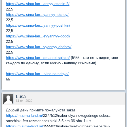
https://www.sima-lan...annyy-esenin-2/
22,5
https://www.sima-lan...yannyy-tolstoy/
22,5
https://www.sima-lan...yannyy-pushkin/
22,5
https://www.sima-lan...evyannyy-gogol/
22,5
https://www.sima-lan...vyannyy-chehov/
22,5
https://www.sima-lan...sman-ot-sglaza/
(5*55 - там пять видов, мне
каждого по одному, если нужно - напишу ссылками)
https://www.sima-lan...-vino-na-sebya/
66
Lusa
31 окт 2020
Добрый день примите пожалуйста заказ
https://m.sima-land.ru/
2277512/nabor-dlya-novogodnego-dekora-
snezhinki-fetr-razmer-snezhinki-3-5-cm-36-sht/ 1 шт
https://m.sima-land.ru/
3555023/nabor-dlya-tvorchestva-sozday-