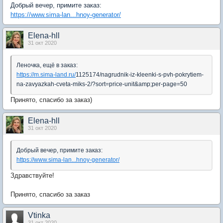
Добрый вечер, примите заказ:
https://www.sima-lan...hnoy-generator/
Elena-hll
31 окт 2020
Леночка, ещё в заказ:
https://m.sima-land.ru/
1125174/nagrudnik-iz-kleenki-s-pvh-pokrytiem-
na-zavyazkah-cveta-miks-2/?sort=price-unit&amp;per-page=50
Принято, спасибо за заказ)
Elena-hll
31 окт 2020
Добрый вечер, примите заказ:
https://www.sima-lan...hnoy-generator/
Здравствуйте!
Принято, спасибо за заказ
Vtinka
31 окт 2020