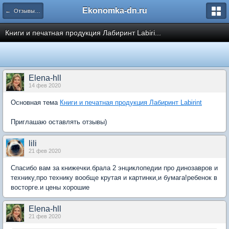
Ekonomka-dn.ru
← Отзывы участников
Книги и печатная продукция Лабиринт Labiri...
Elena-hll
14 фев 2020
Основная тема
Книги и печатная продукция Лабиринт Labirint
Приглашаю оставлять отзывы)
lili
21 фев 2020
Спасибо вам за книжечки.брала 2 энциклопедии про динозавров и
технику,про технику вообще крутая и картинки,и бумага!ребенок в
восторге.и цены хорошие
Elena-hll
21 фев 2020