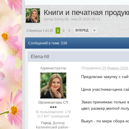
Книги и печатная продук
Автор
Elena-hll
,
янв 25 2020 06:31
ВПЕРЕД
»
Страница 1 из 27
1
2
3
Сообщений в теме: 538
Elena-hll
Администратор
Отправлено
25 Январь 2020 
Предлагаю закупку с сай
Цена участника=цена са
Заказ принимаю только в
Организаторы СП
цвет, размер,
метод пол
ID пользователя: 179
117 847 сообщений
Выкуп - по мере сбора к
Город:
Донецк,
Калининский район -