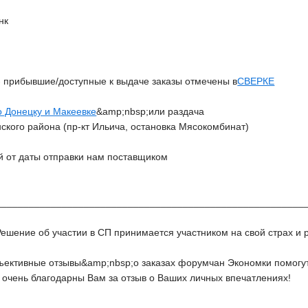
нк
- прибывшие/доступные к выдаче заказы отмечены в
СВЕРКЕ
о Донецку и Макеевке
&amp;nbsp;или раздача
ского района (пр-кт Ильича, остановка Мясокомбинат)
й от даты отправки нам поставщиком
________________________________________________________
Решение об участии в СП принимается участником на свой страх и р
ективные отзывы&amp;nbsp;о заказах форумчан Экономки помогу
м очень благодарны Вам за отзыв о Ваших личных впечатлениях!