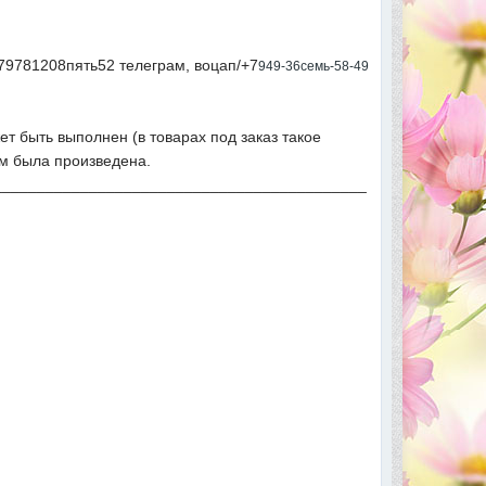
79781208пять52 телеграм, воцап/+7
949-36семь-58-49
ет быть выполнен (в товарах под заказ такое
ым была произведена.
___________________________________________