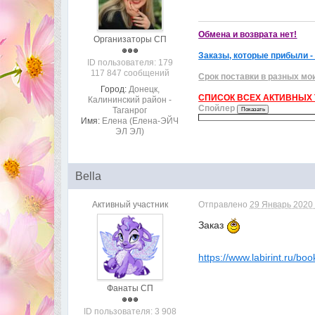
Обмена и возврата нет!
Организаторы СП
Заказы, которые прибыли -
ID пользователя: 179
117 847 сообщений
Срок поставки в разных мо
Город:
Донецк,
СПИСОК ВСЕХ АКТИВНЫХ Т
Калининский район -
Спойлер
Таганрог
Имя:
Елена (Елена-ЭЙЧ
ЭЛ ЭЛ)
Bella
Активный участник
Отправлено
29 Январь 2020 
Заказ
https://www.labirint.ru/bo
Фанаты СП
ID пользователя: 3 908