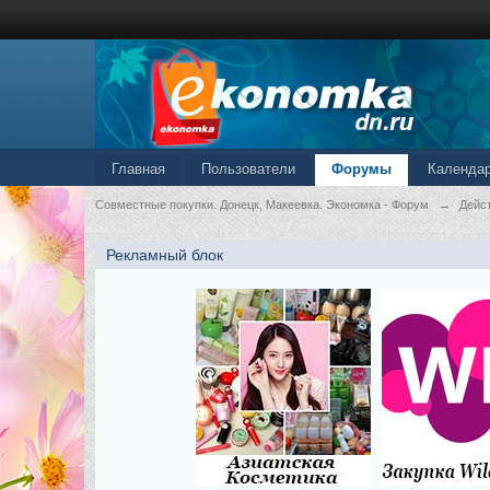
Главная
Пользователи
Форумы
Календа
Совместные покупки. Донецк, Макеевка. Экономка - Форум
→
Дейс
Рекламный блок