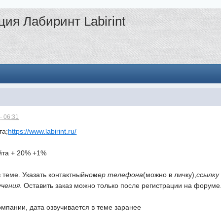
ция Лабиринт Labirint
- 06:31
та;
https://www.labirint.ru/
йта + 20% +1%
 теме. Указать контактный
номер телефона
(можно в личку),
ссылку
учения
. Оставить заказ можно только после регистрации на форуме
омпании, дата озвучивается в теме заранее