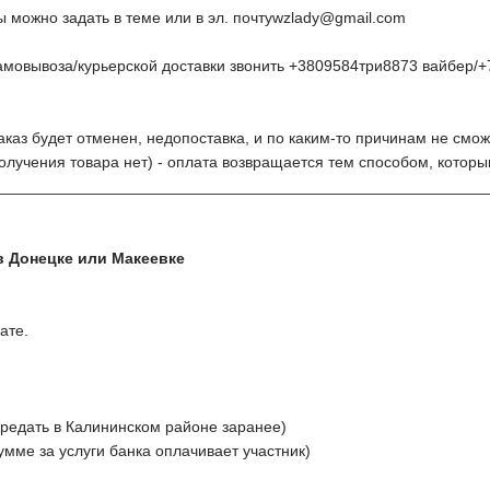
можно задать в теме или в эл. почту
wzlady@gmail.com
амовывоза/курьерской доставки звонить +3809584три8873 вайбер/+
заказ будет отменен, недопоставка, и по каким-то причинам не смож
олучения товара нет) - оплата возвращается тем способом, котор
________________________________________________________
в Донецке или Макеевке
ате.
ередать в Калининском районе заранее)
сумме за услуги банка оплачивает участник)