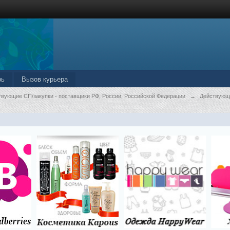
рь
Вызов курьера
твующие СП/закупки - поставщики РФ, России, Российской Федерации
→
Действующ