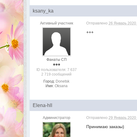
ksany_ka
Активный участник
Отправлено
26 Январь 2020 
+++
Фанаты СП
ID пользователя: 7 637
2 719 сообщений
Город:
Donetsk
Имя:
Oksana
Elena-hll
Администратор
Отправлено
29 Январь 2020 
Принимаю заказы)