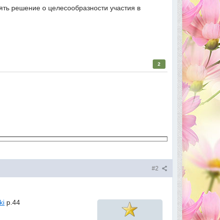
ть решение о целесообразности участия в
2
#2
ki
р.44