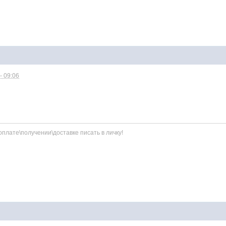
- 09:06
плате\получении\доставке писать в личку!