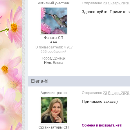
Активный участник
Отправлено
23 Январь 2020 
Здравствуйте! Примите з
Фанаты СП
ID пользователя: 4 917
656 сообщений
Город:
Донецк
Имя:
Елена
Elena-hll
Администратор
Отправлено
23 Январь 2020 
Принимаю заказы)
Обмена и возврата нет!
Организаторы СП