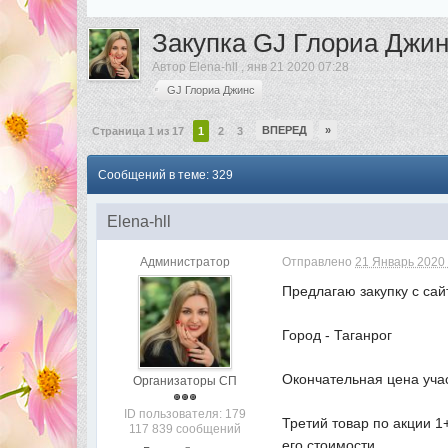
Закупка GJ Глориа Джи
Автор
Elena-hll
,
янв 21 2020 07:28
GJ Глориа Джинс
ВПЕРЕД
»
Страница 1 из 17
1
2
3
Сообщений в теме: 329
Elena-hll
Администратор
Отправлено
21 Январь 2020 
Предлагаю закупку с са
Город - Таганрог
Окончательная цена уча
Организаторы СП
ID пользователя: 179
Третий товар по акции 1
117 839 сообщений
его стоимости.