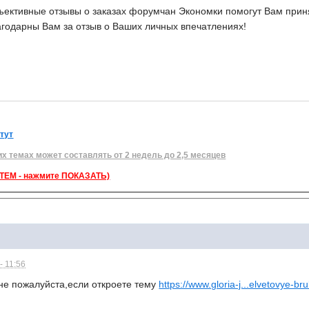
ективные отзывы о заказах форумчан Экономки помогут Вам приня
агодарны Вам за отзыв о Ваших личных впечатлениях!
 тут
их темах может составлять от 2 недель до 2,5 месяцев
ЕМ - нажмите ПОКАЗАТЬ)
- 11:56
не пожалуйста,если откроете тему
https://www.gloria-j...elvetovye-bru