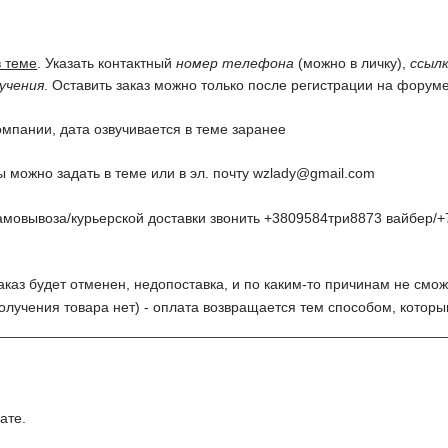
в теме
. Указать контактный
номер телефона
(можно в личку),
ссылк
учения
. Оставить заказ можно только после регистрации на форуме
омпании, дата озвучивается в теме заранее
 можно задать в теме или в эл. почту
wzlady@gmail.com
амовывоза/курьерской доставки звонить +3809584три8873 вайбер/+
заказ будет отменен, недопоставка, и по каким-то причинам не смож
олучения товара нет) - оплата возвращается тем способом, котор
________________________________________________________
ате.