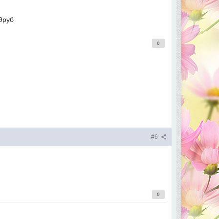
9руб
0
#6
0