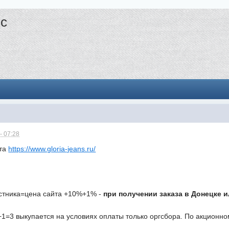
нс
- 07:28
йта
https://www.gloria-jeans.ru/
стника=цена сайта +10%+1% -
при получении заказа в Донецке 
+1=3 выкупается на условиях оплаты только оргсбора. По акционно