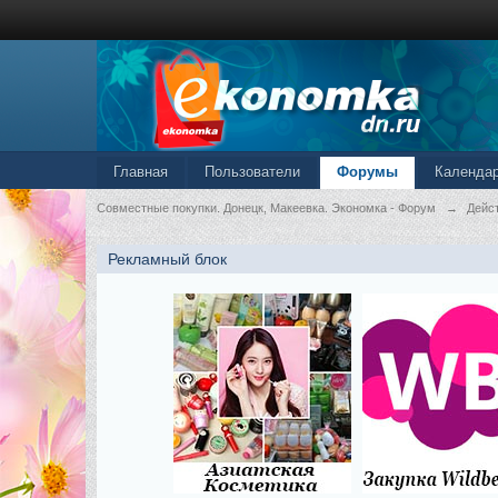
Главная
Пользователи
Форумы
Календа
Совместные покупки. Донецк, Макеевка. Экономка - Форум
→
Дейс
Рекламный блок