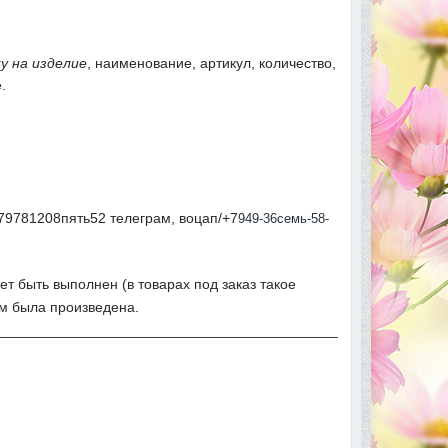
у на изделие
, наименование, артикул, количество,
.
79781208пять52 телеграм, воцап/+7
949-36семь-58-
ет быть выполнен (в товарах под заказ такое
ым была произведена.
___________________________________________