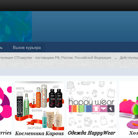
рь
Вызов курьера
твующие СП/закупки - поставщики РФ, России, Российской Федерации
→
Действующ