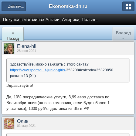
Ekonomka-dn.ru
← Действующие закупки
Покупки в магазинах Англии, Америки, Польш...
«
Вперед
Назад
»
Elena-hll
28 фев 2021
Здравствуйте, можно заказать с этого сайта?
https://www.sportsdi...t-junior-girls-
353208#colcode=35320850
размер 13 (XL)
Здравствуйте!
Да, 10% посреднические услуги, 3,99 евро доставка по
Великобритании (на всю компанию, если будет более 1
участника), 1300 руб/кг доставка из ВБ в РФ
Олик
01 мар 2021