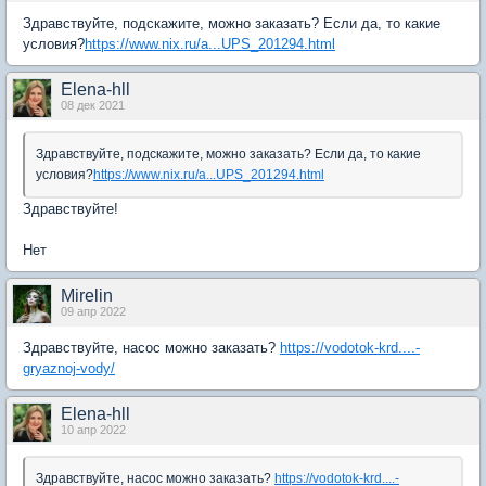
Здравствуйте, подскажите, можно заказать? Если да, то какие
условия?
https://www.nix.ru/a...UPS_201294.html
Elena-hll
08 дек 2021
Здравствуйте, подскажите, можно заказать? Если да, то какие
условия?
https://www.nix.ru/a...UPS_201294.html
Здравствуйте!
Нет
Mirelin
09 апр 2022
Здравствуйте, насос можно заказать?
https://vodotok-krd....-
gryaznoj-vody/
Elena-hll
10 апр 2022
Здравствуйте, насос можно заказать?
https://vodotok-krd....-