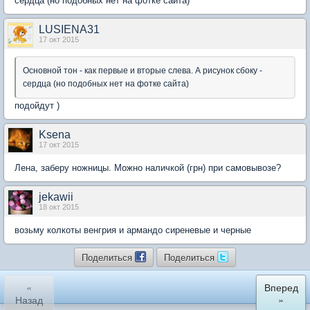
сердца (но подобных нет на фотке сайта)
LUSIENA31
17 окт 2015
Основной тон - как первые и вторые слева. А рисунок сбоку -
сердца (но подобных нет на фотке сайта)
подойдут )
Ksena
17 окт 2015
Лена, заберу ножницы. Можно наличкой (грн) при самовывозе?
jekawii
18 окт 2015
возьму колкоты венгрия и армандо сиреневые и черные
Поделиться
Поделиться
«
Вперед
Назад
»