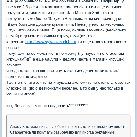
А еще особенность, мы все собираем в колекции. Например, у
нас уже 2-3 десятка малышек лалалупси, к ним еще большие
лалупскики, машинки и прочее. Или Монстер Хай - та же
петрушка - уже более 10 кукол + машина и всякие причендалы.
Даже большие дорогие куклы (типа Ненси) у нас по несколько
штук, чтоб семья была. Еще пони, силван вэмились (несколько
семей) с домом и прочими атрибутами (кст оч
классные
http://www.sylvanian-club.ru/
) и еще много много всего
разного.
Покупаем по ее желанию, и по моему (ну прусь я по классным
игрушкам)))))) а еще бабуля и дедуля часть в магазин игрушек
заходят...
иногда даже страшно прикинуть сколько денег лежит/стоит/
валяется по квартире.
Так что я считаю, что на игрушкам экономить не стоит. Это же так
классно!!!!! (пс с девчонками веселее, а то сын у нас только в
машинки играл)
кст, Лена - вас можно поздравить?????????
А как у Вас, мамы и папы, обстоят дела с количеством игрушек? )
Стараетесь ли покупать разборчиво или иногда рекламные