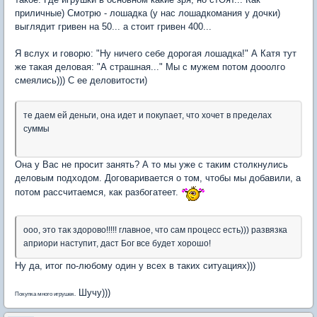
приличные) Смотрю - лошадка (у нас лошадкомания у дочки)
выглядит гривен на 50... а стоит гривен 400...
Я вслух и говорю: "Ну ничего себе дорогая лошадка!" А Катя тут
же такая деловая: "А страшная..." Мы с мужем потом дооолго
смеялись))) С ее деловитости)
те даем ей деньги, она идет и покупает, что хочет в пределах
суммы
Она у Вас не просит занять? А то мы уже с таким столкнулись
деловым подходом. Договаривается о том, чтобы мы добавили, а
потом рассчитаемся, как разбогатеет.
ооо, это так здорово!!!!! главное, что сам процесс есть))) развязка
априори наступит, даст Бог все будет хорошо!
Ну да, итог по-любому один у всех в таких ситуациях)))
Шучу)))
Покупка много игрушек.