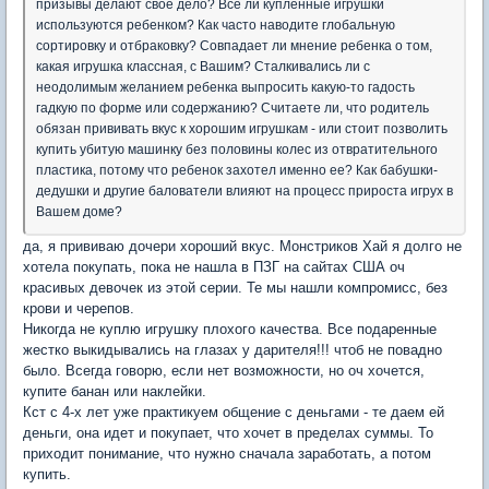
призывы делают свое дело? Все ли купленные игрушки
используются ребенком? Как часто наводите глобальную
сортировку и отбраковку? Совпадает ли мнение ребенка о том,
какая игрушка классная, с Вашим? Сталкивались ли с
неодолимым желанием ребенка выпросить какую-то гадость
гадкую по форме или содержанию? Считаете ли, что родитель
обязан прививать вкус к хорошим игрушкам - или стоит позволить
купить убитую машинку без половины колес из отвратительного
пластика, потому что ребенок захотел именно ее? Как бабушки-
дедушки и другие балователи влияют на процесс прироста игрух в
Вашем доме?
да, я прививаю дочери хороший вкус. Монстриков Хай я долго не
хотела покупать, пока не нашла в ПЗГ на сайтах США оч
красивых девочек из этой серии. Те мы нашли компромисс, без
крови и черепов.
Никогда не куплю игрушку плохого качества. Все подаренные
жестко выкидывались на глазах у дарителя!!! чтоб не повадно
было. Всегда говорю, если нет возможности, но оч хочется,
купите банан или наклейки.
Кст с 4-х лет уже практикуем общение с деньгами - те даем ей
деньги, она идет и покупает, что хочет в пределах суммы. То
приходит понимание, что нужно сначала заработать, а потом
купить.