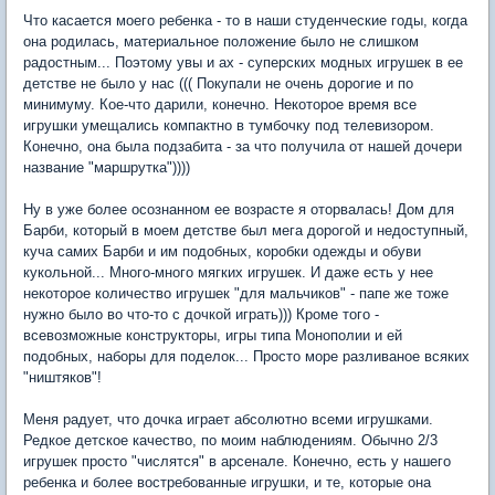
Что касается моего ребенка - то в наши студенческие годы, когда
она родилась, материальное положение было не слишком
радостным... Поэтому увы и ах - суперских модных игрушек в ее
детстве не было у нас ((( Покупали не очень дорогие и по
минимуму. Кое-что дарили, конечно. Некоторое время все
игрушки умещались компактно в тумбочку под телевизором.
Конечно, она была подзабита - за что получила от нашей дочери
название "маршрутка"))))
Ну в уже более осознанном ее возрасте я оторвалась! Дом для
Барби, который в моем детстве был мега дорогой и недоступный,
куча самих Барби и им подобных, коробки одежды и обуви
кукольной... Много-много мягких игрушек. И даже есть у нее
некоторое количество игрушек "для мальчиков" - папе же тоже
нужно было во что-то с дочкой играть))) Кроме того -
всевозможные конструкторы, игры типа Монополии и ей
подобных, наборы для поделок... Просто море разливаное всяких
"ништяков"!
Меня радует, что дочка играет абсолютно всеми игрушками.
Редкое детское качество, по моим наблюдениям. Обычно 2/3
игрушек просто "числятся" в арсенале. Конечно, есть у нашего
ребенка и более востребованные игрушки, и те, которые она