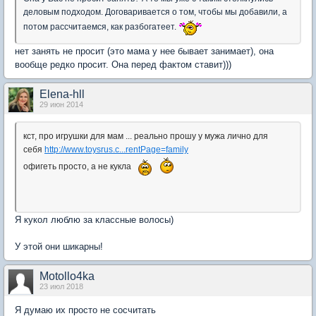
деловым подходом. Договаривается о том, чтобы мы добавили, а
потом рассчитаемся, как разбогатеет.
нет занять не просит (это мама у нее бывает занимает), она
вообще редко просит. Она перед фактом ставит)))
Elena-hll
29 июн 2014
кст, про игрушки для мам ... реально прошу у мужа лично для
себя
http://www.toysrus.c...rentPage=family
офигеть просто, а не кукла
Я кукол люблю за классные волосы)
У этой они шикарны!
Motollo4ka
23 июл 2018
Я думаю их просто не сосчитать