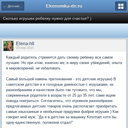
Ekonomka-dn.ru
← Детские игрушки и все о них)
Сколько игрушек ребенку нужно для счастья? )
Elena-hll
29 июн 2014
Каждый родитель стремится дать своему ребенку все самое
лучшее. Но при этом, конечно же, в меру своих убеждений, опыта
и мировозрений, не избаловать.
Самый большой камень преткновения - это детские игрушки) В
советском детстве и в голодные девяностые с игрушками, их
разнообразием и качеством было так туговато, что мы,
современные родители в возрасте от 25 до 35 лет, сами ищем
повода поиграться. Согласитесь, что огромное разнообразие
предлагаемых детских товаров очень располагает приобретать
самые изысканные и необычные придумки фабрик игрушек ) Как
говорит мой муж: "Да я в детстве за машинку Kinsmart хотя бы
одну-единственную, полжизни отдал!"