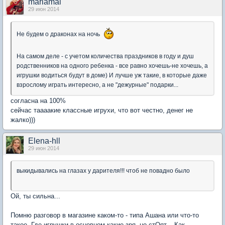
mariamai
29 июн 2014
Не будем о драконах на ночь
На самом деле - с учетом количества праздников в году и душ
родственников на одного ребенка - все равно хочешь-не хочешь, а
игрушки водиться будут в доме) И лучше уж такие, в которые даже
взрослому играть интересно, а не "дежурные" подарки...
согласна на 100%
сейчас таааакие классные игрухи, что вот честно, денег не
жалко)))
Elena-hll
29 июн 2014
выкидывались на глазах у дарителя!!! чтоб не повадно было
Ой, ты сильна...
Помню разговор в магазине каком-то - типа Ашана или что-то
такое. Где игрушки в основном какие зря, но стОят... Как