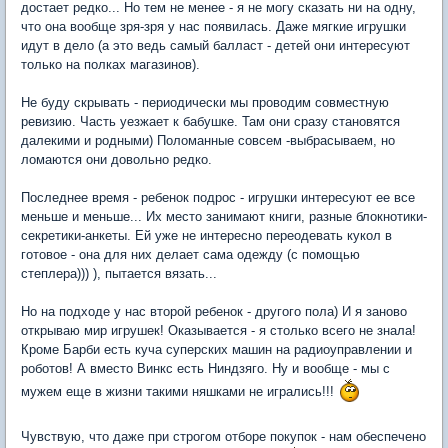
достает редко... Но тем не менее - я не могу сказать ни на одну,
что она вообще зря-зря у нас появилась. Даже мягкие игрушки
идут в дело (а это ведь самый балласт - детей они интересуют
только на полках магазинов).
Не буду скрывать - периодически мы проводим совместную
ревизию. Часть уезжает к бабушке. Там они сразу становятся
далекими и родными) Поломанные совсем -выбрасываем, но
ломаются они довольно редко.
Последнее время - ребенок подрос - игрушки интересуют ее все
меньше и меньше... Их место занимают книги, разные блокнотики-
секретики-анкеты. Ей уже не интересно переодевать кукол в
готовое - она для них делает сама одежду (с помощью
степлера))) ), пытается вязать...
Но на подходе у нас второй ребенок - другого пола) И я заново
открываю мир игрушек! Оказывается - я столько всего не знала!
Кроме Барби есть куча суперских машин на радиоуправлении и
роботов! А вместо Винкс есть Ниндзяго. Ну и вообще - мы с
мужем еще в жизни такими няшками не игрались!!!
Чувствую, что даже при строгом отборе покупок - нам обеспечено