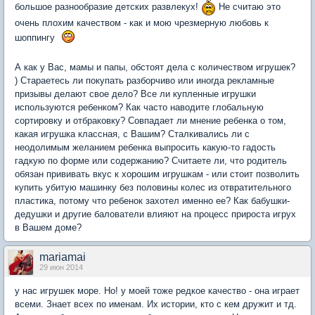
большое разнообразие детских развлекух!
Не считаю это
очень плохим качеством - как и мою чрезмерную любовь к
шоппингу
А как у Вас, мамы и папы, обстоят дела с количеством игрушек?
) Стараетесь ли покупать разборчиво или иногда рекламные
призывы делают свое дело? Все ли купленные игрушки
используются ребенком? Как часто наводите глобальную
сортировку и отбраковку? Совпадает ли мнение ребенка о том,
какая игрушка классная, с Вашим? Сталкивались ли с
неодолимым желанием ребенка выпросить какую-то гадость
гадкую по форме или содержанию? Считаете ли, что родитель
обязан прививать вкус к хорошим игрушкам - или стоит позволить
купить убитую машинку без половины колес из отвратительного
пластика, потому что ребенок захотел именно ее? Как бабушки-
дедушки и другие балователи влияют на процесс прироста игрух
в Вашем доме?
mariamai
29 июн 2014
у нас игрушек море. Но! у моей тоже редкое качество - она играет
всеми. Знает всех по именам. Их истории, кто с кем дружит и тд.