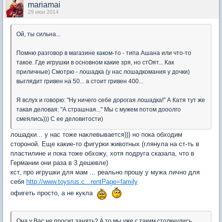
mariamai
29 июн 2014
Ой, ты сильна...
Помню разговор в магазине каком-то - типа Ашана или что-то
такое. Где игрушки в основном какие зря, но стОят... Как
приличные) Смотрю - лошадка (у нас лошадкомания у дочки)
выглядит гривен на 50... а стоит гривен 400...
Я вслух и говорю: "Ну ничего себе дорогая лошадка!" А Катя тут же
такая деловая: "А страшная..." Мы с мужем потом дооолго
смеялись))) С ее деловитости)
лошадки... у нас тоже наклевывается))) но пока обходим
стороной. Еще какие-то фигурки животных (глянула на ст-ть в
пластилине и пока тоже обхожу, хотя подруга сказала, что в
Германии они раза в 3 дешевле)
кст, про игрушки для мам ... реально прошу у мужа лично для
себя
http://www.toysrus.c...rentPage=family
офигеть просто, а не кукла
Она у Вас не просит занять? А то мы уже с таким столкнулись