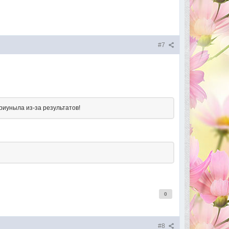
#7
риуныла из-за результатов!
0
#8