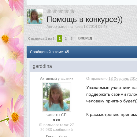
Помощь в конкурсе))
Автор
garddina
,
фев 13 2014 09:47
ВПЕРЕД
Страница 1 из 3
1
2
3
Сообщений в теме: 45
garddina
Активный участник
Отправлено
13 Февраль 2014
Уважаемые участники на
поддержать своими голос
человеку приятно будет)
К рассмотрению принима
Фанаты СП
ID пользователя: 27
26 933 сообщений
Город:
Киев