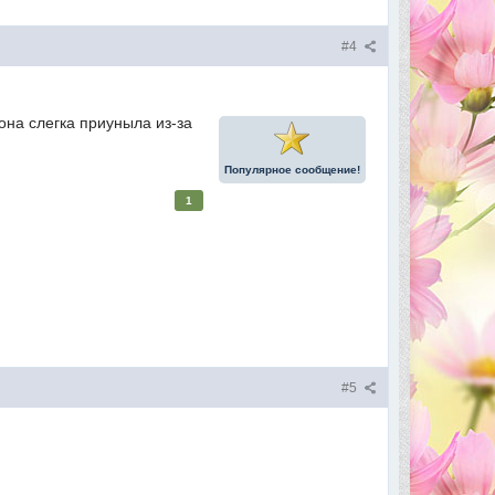
#4
она слегка приуныла из-за
Популярное сообщение!
1
#5