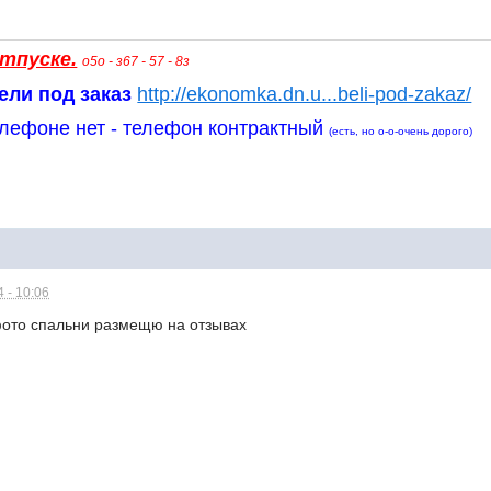
тпуске.
о5о - з67 - 57 - 8з
ели под заказ
http://ekonomka.dn.u...beli-pod-zakaz/
лефоне нет - т
елефон контрактный
(есть, но о-о-очень дорого)
 - 10:06
ото спальни размещю на отзывах