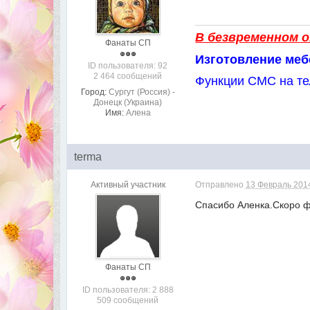
В безвременном о
Фанаты СП
Изготовление меб
ID пользователя: 92
2 464 сообщений
Функции СМС на те
Город:
Сургут (Россия) -
Донецк (Украина)
Имя:
Алена
terma
Активный участник
Отправлено
13 Февраль 2014
Спасибо Аленка.Скоро ф
Фанаты СП
ID пользователя: 2 888
509 сообщений