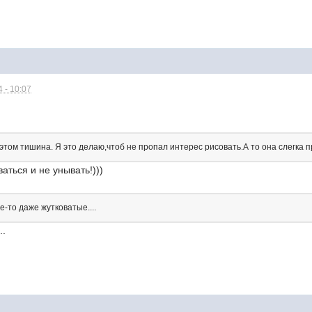
 - 10:07
этом тишина. Я это делаю,чтоб не пропал интерес рисовать.А то она слегка п
ваться и не унывать!)))
е-то даже жутковатые....
..