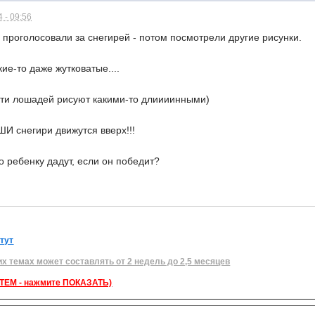
 - 09:56
проголосовали за снегирей - потом посмотрели другие рисунки.
кие-то даже жутковатые....
дети лошадей рисуют какими-то длиииинными)
ШИ снегири движутся вверх!!!
о ребенку дадут, если он победит?
 тут
их темах может составлять от 2 недель до 2,5 месяцев
ЕМ - нажмите ПОКАЗАТЬ)