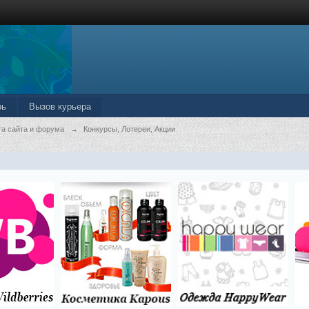
рь
Вызов курьера
та сайта и форума
→
Конкурсы, Лотереи, Акции