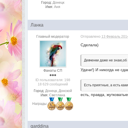
Город:
Донецк
Имя:
Аня
Ланка
Главный модератор
Отправлено
13 Февраль 2014
Сделала)
Девченки даже не знаю,об 
Удачи!) И никогда не сда
Фанаты СП
ID пользователя: 198
18 629 сообщений
Есть приятные, а есть каки
Город:
Донецк, Донской
есть, правда, жутковатые
Имя:
Светлана
Награды:
garddina