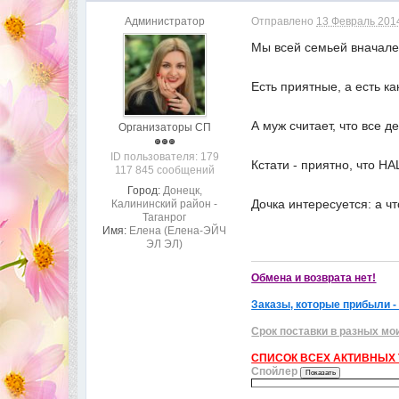
Администратор
Отправлено
13 Февраль 2014
Мы всей семьей вначале 
Есть приятные, а есть ка
А муж считает, что все 
Организаторы СП
ID пользователя: 179
Кстати - приятно, что НА
117 845 сообщений
Город:
Донецк,
Дочка интересуется: а чт
Калининский район -
Таганрог
Имя:
Елена (Елена-ЭЙЧ
ЭЛ ЭЛ)
Обмена и возврата нет!
Заказы, которые прибыли -
Срок поставки в разных мо
СПИСОК ВСЕХ АКТИВНЫХ Т
Спойлер