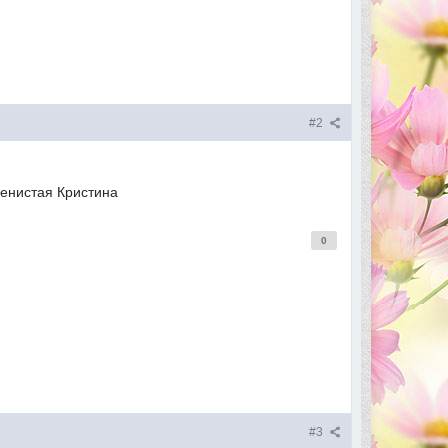
#2
енистая Кристина
0
#3