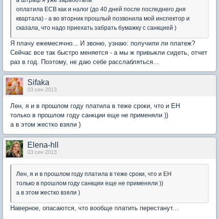
а штраф я уже заработала
оплатила ЕСВ как и налог (до 40 дней после последнего дня
квартала) - а во вторник прошлый позвонила мой инспектор и
сказала, что надо приехать забрать бумажку с санкцией )
Я плачу ежемесячно... И звоню, узнаю: получили ли платеж?
Сейчас все так быстро меняется - а мы ж привыкли сидеть, отчет
раз в год. Поэтому, не даю себе расслабляться...
Sifaka
03 сен 2013
Лен, я и в прошлом году платила в теже сроки, что и ЕН
только в прошлом году санкции еще не применяли ))
а в этом жестко взяли )
Elena-hll
03 сен 2013
Лен, я и в прошлом году платила в теже сроки, что и ЕН
только в прошлом году санкции еще не применяли ))
а в этом жестко взяли )
Наверное, опасаются, что вообще платить перестанут...