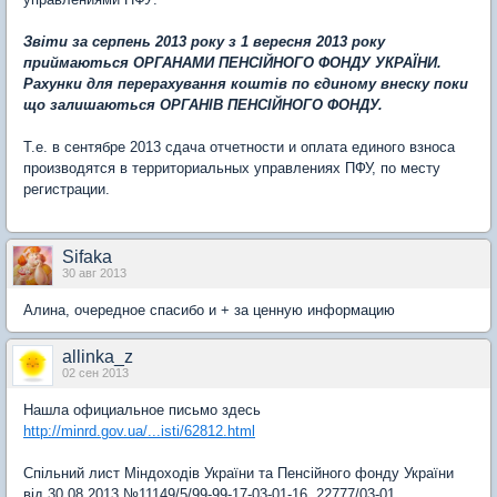
Звіти за серпень 2013 року з 1 вересня 2013 року
приймаються ОРГАНАМИ ПЕНСІЙНОГО ФОНДУ УКРАЇНИ.
Рахунки для перерахування коштів по єдиному внеску поки
що залишаються ОРГАНІВ ПЕНСІЙНОГО ФОНДУ.
Т.е. в сентябре 2013 сдача отчетности и оплата единого взноса
производятся в территориальных управлениях ПФУ, по месту
регистрации.
Sifaka
30 авг 2013
Алина, очередное спасибо и + за ценную информацию
allinka_z
02 сен 2013
Нашла официальное письмо здесь
http://minrd.gov.ua/...isti/62812.html
Спільний лист Міндоходів України та Пенсійного фонду України
від 30.08.2013 №11149/5/99-99-17-03-01-16, 22777/03-01