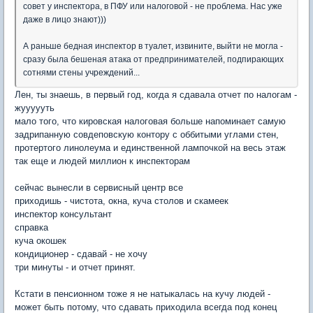
совет у инспектора, в ПФУ или налоговой - не проблема. Нас уже
даже в лицо знают)))
А раньше бедная инспектор в туалет, извините, выйти не могла -
сразу была бешеная атака от предпринимателей, подпирающих
сотнями стены учреждений...
Лен, ты знаешь, в первый год, когда я сдавала отчет по налогам -
жуууууть
мало того, что кировская налоговая больше напоминает самую
задрипанную совдеповскую контору с оббитыми углами стен,
протертого линолеума и единственной лампочкой на весь этаж
так еще и людей миллион к инспекторам
сейчас вынесли в сервисный центр все
приходишь - чистота, окна, куча столов и скамеек
инспектор консультант
справка
куча окошек
кондиционер - сдавай - не хочу
три минуты - и отчет принят.
Кстати в пенсионном тоже я не натыкалась на кучу людей -
может быть потому, что сдавать приходила всегда под конец