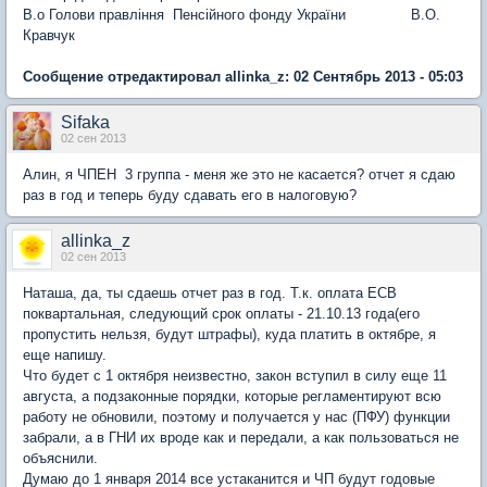
В.о Голови правління Пенсійного фонду України В.О.
Кравчук
Сообщение отредактировал allinka_z: 02 Сентябрь 2013 - 05:03
Sifaka
02 сен 2013
Алин, я ЧПЕН 3 группа - меня же это не касается? отчет я сдаю
раз в год и теперь буду сдавать его в налоговую?
allinka_z
02 сен 2013
Наташа, да, ты сдаешь отчет раз в год. Т.к. оплата ЕСВ
поквартальная, следующий срок оплаты - 21.10.13 года(его
пропустить нельзя, будут штрафы), куда платить в октябре, я
еще напишу.
Что будет с 1 октября неизвестно, закон вступил в силу еще 11
августа, а подзаконные порядки, которые регламентируют всю
работу не обновили, поэтому и получается у нас (ПФУ) функции
забрали, а в ГНИ их вроде как и передали, а как пользоваться не
объяснили.
Думаю до 1 января 2014 все устаканится и ЧП будут годовые