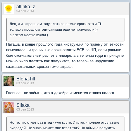
allinka_z
03 сен 2013
Лен, я и в прошлом году платила в теже сроки, что и ЕН
только в прошлом году санкции еще не применяли ))
а в этом жестко взяли )
Наташа, в конце прошлого года инструкция по приему отчетности
поменялась и граничные сроки оплаты ЕСВ за ЧП, если раньше
был окончательный расчет в январе, а в течении года в принципе
можно было платить как получится, то теперь за нарушение
ежеквартальных сроков тоже штраф.
Elena-hll
03 сен 2013
Главное - не забыть, что в декабре изменится ставка налога...
Sifaka
03 сен 2013
Но то, что отчет раз в год - уже круто. И плюс - полное отсутствие
очередей. Не знаю, может мне везет так? Но обычно получить