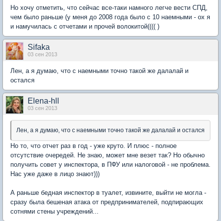
Но хочу отметить, что сейчас все-таки намного легче вести СПД,
чем было раньше (у меня до 2008 года было с 10 наемными - ох я
и намучилась с отчетами и прочей волокитой(((( )
Sifaka
03 сен 2013
Лен, а я думаю, что с наемными точно такой же далалай и
остался
Elena-hll
03 сен 2013
Лен, а я думаю, что с наемными точно такой же далалай и остался
Но то, что отчет раз в год - уже круто. И плюс - полное
отсутствие очередей. Не знаю, может мне везет так? Но обычно
получить совет у инспектора, в ПФУ или налоговой - не проблема.
Нас уже даже в лицо знают)))
А раньше бедная инспектор в туалет, извините, выйти не могла -
сразу была бешеная атака от предпринимателей, подпирающих
сотнями стены учреждений...