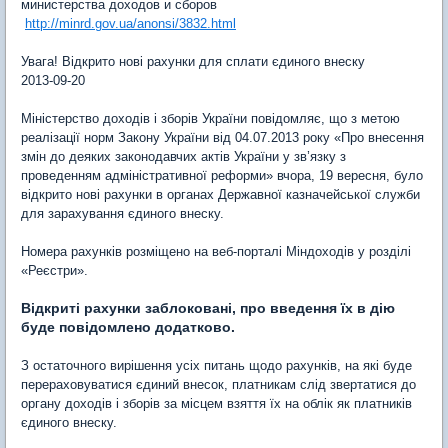
министерства доходов и сборов
http://minrd.gov.ua/anonsi/3832.html
Увага! Відкрито нові рахунки для сплати єдиного внеску
2013-09-20
Міністерство доходів і зборів України повідомляє, що з метою
реалізації норм Закону України від 04.07.2013 року «Про внесення
змін до деяких законодавчих актів України у зв’язку з
проведенням адміністративної реформи» вчора, 19 вересня, було
відкрито нові рахунки в органах Державної казначейської служби
для зарахування єдиного внеску.
Номера рахунків розміщено на веб-порталі Міндоходів у розділі
«Реєстри».
Відкриті рахунки заблоковані, про введення їх в дію
буде повідомлено додатково.
З остаточного вирішення усіх питань щодо рахунків, на які буде
перераховуватися єдиний внесок, платникам слід звертатися до
органу доходів і зборів за місцем взяття їх на облік як платників
єдиного внеску.