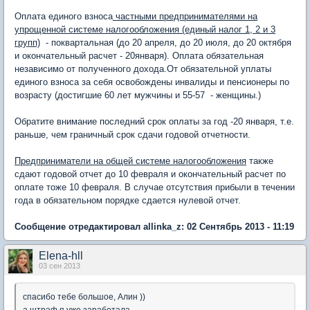
Оплата единого взноса
частными предпринимателями на
упрощенной системе налогообложения (единый налог 1, 2 и 3
групп)
- поквартальная (до 20 апреля, до 20 июля, до 20 октября
и окончательный расчет - 20января). Оплата обязательная
независимо от полученного дохода.От обязательной уплаты
единого взноса за себя освобождены инвалиды и пенсионеры по
возрасту (достигшие 60 лет мужчины и 55-57 - женщины.)
Обратите внимание последний срок оплаты за год -20 января, т.е.
раньше, чем граничный срок сдачи годовой отчетности.
Предприниматели на общей системе налогообложения
также
сдают годовой отчет до 10 февраля и окончательный расчет по
оплате тоже 10 февраля. В случае отсутствия прибыли в течении
года в обязательном порядке сдается нулевой отчет.
Сообщение отредактировал allinka_z: 02 Сентябрь 2013 - 11:19
Elena-hll
03 сен 2013
спасибо тебе большое, Алин ))