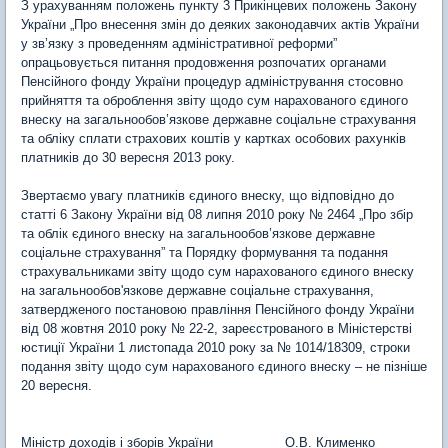
З урахуванням положень пункту 3 Прикінцевих положень Закону
України „Про внесення змін до деяких законодавчих актів України
у зв’язку з проведенням адміністративної реформи”
опрацьовується питання продовження розпочатих органами
Пенсійного фонду України процедур адміністрування стосовно
прийняття та оброблення звіту щодо сум нарахованого єдиного
внеску на загальнообов’язкове державне соціальне страхування
та обліку сплати страхових коштів у картках особових рахунків
платників до 30 вересня 2013 року.
Звертаємо увагу платників єдиного внеску, що відповідно до
статті 6 Закону України від 08 липня 2010 року № 2464 „Про збір
та облік єдиного внеску на загальнообов’язкове державне
соціальне страхування” та Порядку формування та подання
страхувальниками звіту щодо сум нарахованого єдиного внеску
на загальнообов'язкове державне соціальне страхування,
затвердженого постановою правління Пенсійного фонду України
від 08 жовтня 2010 року № 22-2, зареєстрованого в Міністерстві
юстиції України 1 листопада 2010 року за № 1014/18309, строки
подання звіту щодо сум нарахованого єдиного внеску – не пізніше
20 вересня.
Міністр доходів і зборів України О.В. Клименко