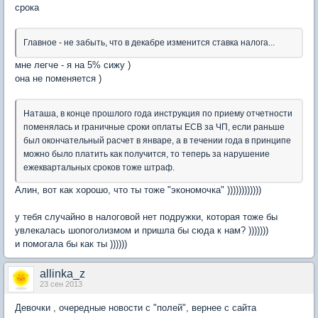
срока
Главное - не забыть, что в декабре изменится ставка налога...
мне легче - я на 5% сижу )
она не поменяется )
Наташа, в конце прошлого года инструкция по приему отчетности
поменялась и граничные сроки оплаты ЕСВ за ЧП, если раньше
был окончательный расчет в январе, а в течении года в принципе
можно было платить как получится, то теперь за нарушение
ежеквартальных сроков тоже штраф.
Алин, вот как хорошо, что ты тоже "экономочка" ))))))))))))
у тебя случайно в налоговой нет подружки, которая тоже бы
увлекалась шопоголизмом и пришла бы сюда к нам? )))))))
и помогала бы как ты ))))))
allinka_z
23 сен 2013
Девочки , очередные новости с "полей", вернее с сайта