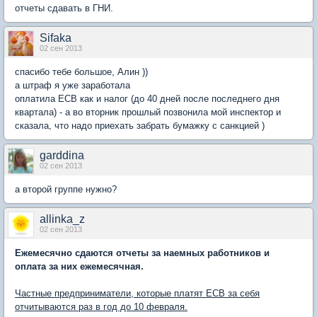
отчеты сдавать в ГНИ.
Sifaka
02 сен 2013
спасибо тебе большое, Алин ))
а штраф я уже заработала
оплатила ЕСВ как и налог (до 40 дней после последнего дня
квартала) - а во вторник прошлый позвонила мой инспектор и
сказала, что надо приехать забрать бумажку с санкцией )
garddina
02 сен 2013
а второй группе нужно?
allinka_z
02 сен 2013
Ежемесячно сдаются отчеты за наемных работников и
оплата за них ежемесячная.
Частные предприниматели, которые платят ЕСВ за себя
отчитываются раз в год до 10 февраля.