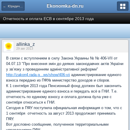
Ekonomka-dn.ru
← Юридические вопросы
Отчетность и оплата ЕСВ в сентябре 2013 года
allinka_z
29 авг 2013
В связи с вступлением в силу Закона Украины № № 406-VII от
04.07.13 "Про внесення змін до деяких законодавчих актів України
у зв’язку з проведенням адміністративної реформи"
http://zakon4.rada.g...ws/show/406-vii
администрирование единого
взноса передано из ПФУв министерство доходов и сборов.
К 1 сентября 2013 года Пенсионный фонд должен был закончить
администрирование единого взноса и передать всё в ГНИ. Т.е.
отчетность по единому взносу и оплата должна була уже с
сентября относиться к ГНИ.
Сегодня в ПФУ поступила официальная информация о том, что с
1 сентября отчетность за август 2013 продолжает принимать
ПФУ.
Вот дословно сообщение, полученное территориальными
управлениями ПФУ: